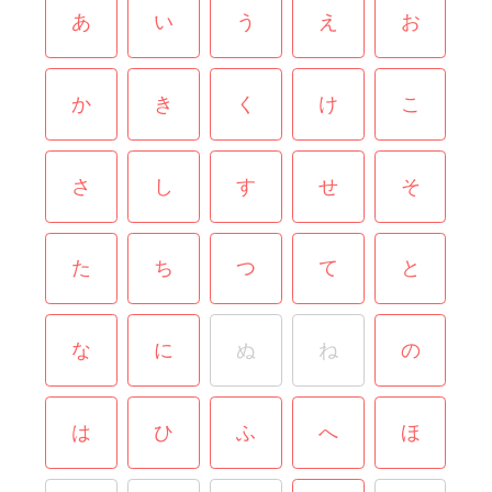
あ
い
う
え
お
か
き
く
け
こ
さ
し
す
せ
そ
た
ち
つ
て
と
な
に
ぬ
ね
の
は
ひ
ふ
へ
ほ