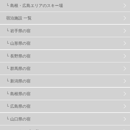
└ 島根・広島エリアのスキー場
竜王スキーパーク
17
斑尾高原
6
宿泊施設 一覧
現地レポート
61
ショップ
29
ウエア
28
└ 岩手県の宿
└ 山形県の宿
プロから教わる
51
ビギナー・初心者
105
└ 長野県の宿
スノーボード ギア
31
└ 群馬県の宿
└ 新潟県の宿
スキー場・ゲレンデ情報
116
└ 島根県の宿
キッズ・ファミリー
31
日帰り
34
新幹線
8
└ 広島県の宿
└ 山口県の宿
スノーボーダーおすすめ
90