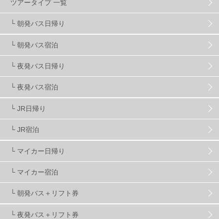
ツアータイプ 一覧
スキーヤーおすすめ
42
パウダースノー
29
└ 朝発バス日帰り
└ 朝発バス宿泊
アクセス抜群
25
東京近郊
11
長野県
78
└ 夜発バス日帰り
新潟県
16
群馬県
17
山梨県
4
└ 夜発バス宿泊
└ JR日帰り
上信越
7
関越
5
白馬
51
志賀
4
└ JR宿泊
軽井沢
6
湯沢
4
舞子
4
水上
3
└ マイカー日帰り
└ マイカー宿泊
苗場
2
丸沼
5
たんばら
6
└ 朝発バス＋リフト券
└ 夜発バス＋リフト券