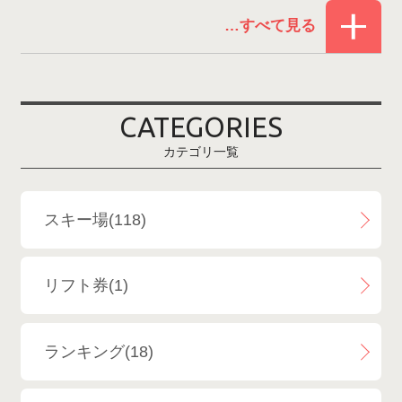
赤倉温泉スキー場
1
白馬コルチナスキー場
3
爺ガ岳スキー場
2
CATEGORIES
鹿島槍スキー場ファミリーパーク
2
カテゴリ一覧
斑尾高原スキー場
4
白馬さのさかスキー場
3
スキー場(118)
白馬八方尾根スキー場
4
リフト券(1)
エイブル白馬五竜＆Hakuba47
6
ランキング(18)
白馬乗鞍温泉スキー場
4