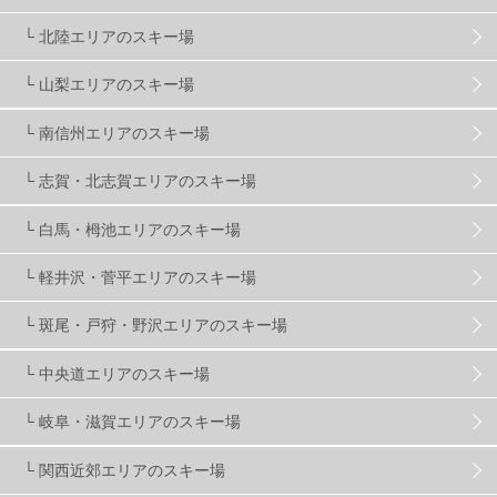
滋賀県
2
キャンペーン
5
全国旅行支援
1
└ 北陸エリアのスキー場
長野
16
朝発日帰り
8
初すべり
8
└ 山梨エリアのスキー場
└ 南信州エリアのスキー場
夏のアウトドア
2
ハイキング
1
入笠山
1
└ 志賀・北志賀エリアのスキー場
温泉
2
JRSKI
2
よませ温泉
3
└ 白馬・栂池エリアのスキー場
└ 軽井沢・菅平エリアのスキー場
X-JAM高井富士
3
北志賀小丸山
2
└ 斑尾・戸狩・野沢エリアのスキー場
ゴールデンウィーク
1
春スキー
3
栃木県
7
└ 中央道エリアのスキー場
└ 岐阜・滋賀エリアのスキー場
マイカー派
8
学生＆卒業旅行
5
JSBA
10
└ 関西近郊エリアのスキー場