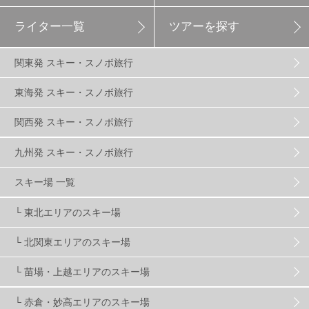
ライター一覧
ツアーを探す
エイブル白馬五竜
5
関東発 スキー・スノボ旅行
群馬みなかみほうだいぎスキー場
1
東海発 スキー・スノボ旅行
関西発 スキー・スノボ旅行
ハンターマウンテン塩原
2
九州発 スキー・スノボ旅行
グランスノー奥伊吹
1
川場スキー場
3
スキー場 一覧
└ 東北エリアのスキー場
関東
5
FUSO SKI & BOOTS TUNE
7
SAJ
4
└ 北関東エリアのスキー場
株式会社アルペン
4
北海道
1
札幌
1
└ 苗場・上越エリアのスキー場
└ 赤倉・妙高エリアのスキー場