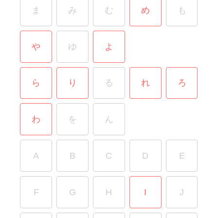
ま
み
む
め
も
や
ゆ
よ
ら
り
る
れ
ろ
わ
を
ん
A
B
C
D
E
F
G
H
I
J