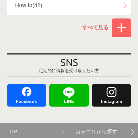
How to(42)
Snowboard Shop F.JANCK
15
お役立ち情報(61)
ウイングヒルズ白鳥リゾート
1
その他(21)
上越国際スキー場
1
戸狩温泉スキー場
2
SNS
定期的に情報を受け取りたい方
Hakuba47
1
つがいけマウンテンリゾート
5
舞子スノーリゾート
1
志賀高原
3
Facebook
LINE
Instagram
軽井沢プリンスホテルスキー場
1
TOP
カテゴリから探す
白馬岩岳スノーフィールド
9