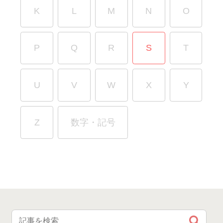
K
L
M
N
O
P
Q
R
S
T
U
V
W
X
Y
Z
数字・記号