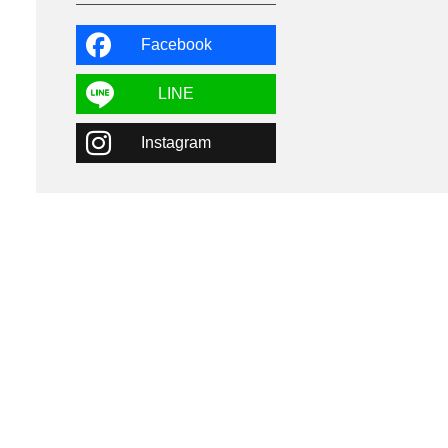
よませ温泉
3
X-JAM高井富士
3
北志賀小丸山
2
Facebook
ゴールデンウィーク
1
春スキー
3
栃木県
7
LINE
マイカー派
8
学生＆卒業旅行
5
Instagram
JSBA
10
竜王スキーパーク
17
斑尾高原
6
現地レポート
61
ショップ
29
ウエア
28
プロから教わる
51
ビギナー・初心者
105
スノーボード ギア
31
スキー場・ゲレンデ情報
116
キッズ・ファミリー
31
日帰り
34
新幹線
8
スノーボーダーおすすめ
90
スキーヤーおすすめ
42
パウダースノー
29