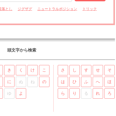
葉落とし
ジグザグ
ニュートラルポジション
トリック
頭文字から検索
き
く
け
こ
さ
し
す
せ
そ
に
ぬ
ね
の
は
ひ
ふ
へ
ほ
ゆ
よ
ら
り
る
れ
ろ