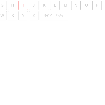
G
H
I
J
K
L
M
N
O
P
W
X
Y
Z
数字・記号