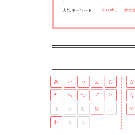
人気キーワード
切り替え
木の
あ
い
う
え
お
か
た
ち
つ
て
と
な
ま
み
む
め
も
や
わ
を
ん