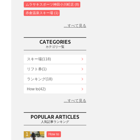
ムラサキスポーツ神田小川町店
8
赤倉温泉スキー場
1
白馬コルチナスキー場
3
爺ガ岳スキー場
2
鹿島槍スキー場ファミリーパーク
2
CATEGORIES
斑尾高原スキー場
4
カテゴリ一覧
白馬さのさかスキー場
3
スキー場(118)
白馬八方尾根スキー場
4
リフト券(1)
エイブル白馬五竜＆Hakuba47
6
ランキング(18)
白馬乗鞍温泉スキー場
4
Snowboard Shop F.JANCK
How to(42)
15
ウイングヒルズ白鳥リゾート
1
お役立ち情報(61)
上越国際スキー場
1
その他(21)
戸狩温泉スキー場
2
POPULAR ARTICLES
人気記事ランキング
Hakuba47
1
つがいけマウンテンリゾート
5
How to
舞子スノーリゾート
1