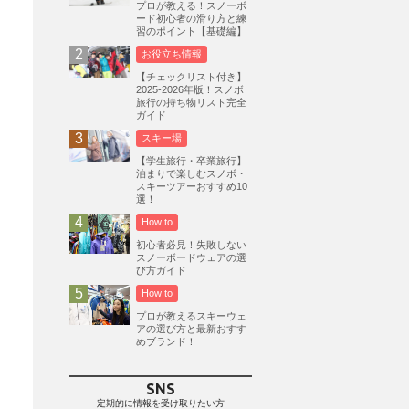
プロが教える！スノーボ
ード初心者の滑り方と練
志賀高原
3
習のポイント【基礎編】
軽井沢プリンスホテルスキー場
1
お役立ち情報
白馬岩岳スノーフィールド
9
【チェックリスト付き】
2025-2026年版！スノボ
エイブル白馬五竜
5
旅行の持ち物リスト完全
ガイド
群馬みなかみほうだいぎスキー場
1
スキー場
ハンターマウンテン塩原
2
【学生旅行・卒業旅行】
グランスノー奥伊吹
1
泊まりで楽しむスノボ・
スキーツアーおすすめ10
川場スキー場
3
関東
5
選！
FUSO SKI & BOOTS TUNE
7
How to
SAJ
4
株式会社アルペン
初心者必見！失敗しない
4
スノーボードウェアの選
北海道
1
札幌
1
滋賀県
2
び方ガイド
How to
キャンペーン
5
全国旅行支援
1
プロが教えるスキーウェ
長野
16
朝発日帰り
8
アの選び方と最新おすす
めブランド！
初すべり
8
夏のアウトドア
2
ハイキング
1
入笠山
1
SNS
温泉
2
JRSKI
2
定期的に情報を受け取りたい方