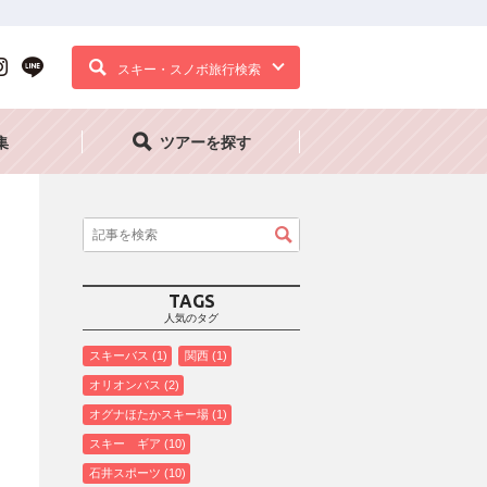
スキー・スノボ旅行検索
集
ツアーを探す
TAGS
人気のタグ
スキーバス
1
関西
1
オリオンバス
2
オグナほたかスキー場
1
スキー ギア
10
石井スポーツ
10