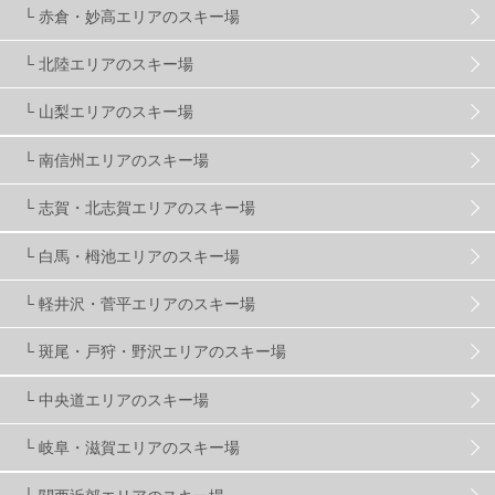
└ 赤倉・妙高エリアのスキー場
滋賀県
2
キャンペーン
5
全国旅行支援
1
└ 北陸エリアのスキー場
長野
16
朝発日帰り
8
初すべり
8
└ 山梨エリアのスキー場
└ 南信州エリアのスキー場
夏のアウトドア
2
ハイキング
1
入笠山
1
└ 志賀・北志賀エリアのスキー場
温泉
2
JRSKI
2
よませ温泉
3
└ 白馬・栂池エリアのスキー場
└ 軽井沢・菅平エリアのスキー場
X-JAM高井富士
3
北志賀小丸山
2
└ 斑尾・戸狩・野沢エリアのスキー場
ゴールデンウィーク
1
春スキー
3
栃木県
7
└ 中央道エリアのスキー場
└ 岐阜・滋賀エリアのスキー場
マイカー派
8
学生＆卒業旅行
5
JSBA
10