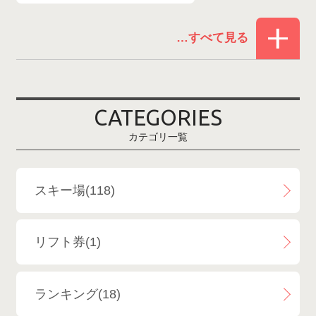
赤倉温泉スキー場
1
白馬コルチナスキー場
3
爺ガ岳スキー場
2
CATEGORIES
鹿島槍スキー場ファミリーパーク
2
カテゴリ一覧
斑尾高原スキー場
4
白馬さのさかスキー場
3
スキー場(118)
白馬八方尾根スキー場
4
リフト券(1)
エイブル白馬五竜＆Hakuba47
6
ランキング(18)
白馬乗鞍温泉スキー場
4