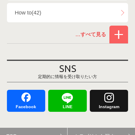
How to(42)
Snowboard Shop F.JANCK
15
お役立ち情報(61)
ウイングヒルズ白鳥リゾート
1
その他(21)
上越国際スキー場
1
戸狩温泉スキー場
2
SNS
定期的に情報を受け取りたい方
Hakuba47
1
つがいけマウンテンリゾート
5
舞子スノーリゾート
1
志賀高原
3
Facebook
LINE
Instagram
軽井沢プリンスホテルスキー場
1