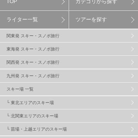
TOP
カテゴリから探す
白馬岩岳スノーフィールド
9
ライター一覧
ツアーを探す
エイブル白馬五竜
5
関東発 スキー・スノボ旅行
群馬みなかみほうだいぎスキー場
1
東海発 スキー・スノボ旅行
関西発 スキー・スノボ旅行
ハンターマウンテン塩原
2
九州発 スキー・スノボ旅行
グランスノー奥伊吹
1
川場スキー場
3
スキー場 一覧
└ 東北エリアのスキー場
関東
5
FUSO SKI & BOOTS TUNE
7
SAJ
4
└ 北関東エリアのスキー場
株式会社アルペン
4
北海道
1
札幌
1
└ 苗場・上越エリアのスキー場