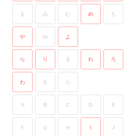
ま
み
む
め
も
や
ゆ
よ
ら
り
る
れ
ろ
わ
を
ん
A
B
C
D
E
F
G
H
I
J