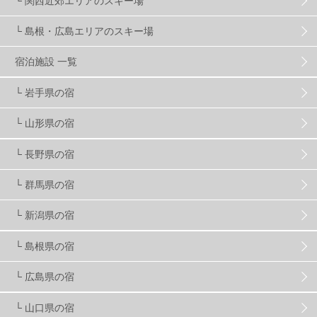
└ 関西近郊エリアのスキー場
└ 島根・広島エリアのスキー場
竜王スキーパーク
17
斑尾高原
6
宿泊施設 一覧
現地レポート
61
ショップ
29
ウエア
28
└ 岩手県の宿
└ 山形県の宿
プロから教わる
51
ビギナー・初心者
105
└ 長野県の宿
スノーボード ギア
31
└ 群馬県の宿
└ 新潟県の宿
スキー場・ゲレンデ情報
116
└ 島根県の宿
キッズ・ファミリー
31
日帰り
34
新幹線
8
└ 広島県の宿
└ 山口県の宿
スノーボーダーおすすめ
90