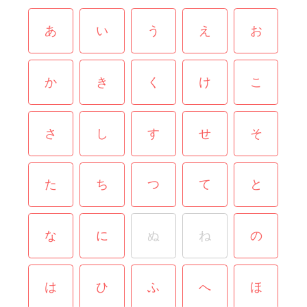
あ
い
う
え
お
か
き
く
け
こ
さ
し
す
せ
そ
た
ち
つ
て
と
な
に
ぬ
ね
の
は
ひ
ふ
へ
ほ