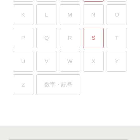
K
L
M
N
O
P
Q
R
S
T
U
V
W
X
Y
Z
数字・記号