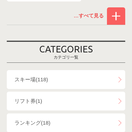
赤倉温泉スキー場
1
白馬コルチナスキー場
3
爺ガ岳スキー場
2
CATEGORIES
鹿島槍スキー場ファミリーパーク
2
カテゴリ一覧
斑尾高原スキー場
4
白馬さのさかスキー場
3
スキー場(118)
白馬八方尾根スキー場
4
リフト券(1)
エイブル白馬五竜＆Hakuba47
6
ランキング(18)
白馬乗鞍温泉スキー場
4