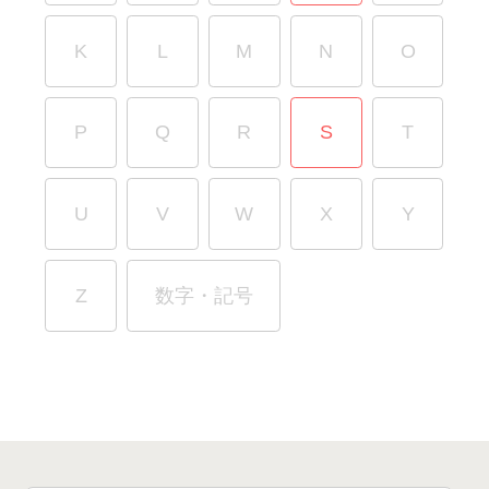
K
L
M
N
O
P
Q
R
S
T
U
V
W
X
Y
Z
数字・記号