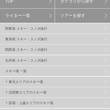
TOP
カテゴリから探す
白馬岩岳スノーフィールド
9
ライター一覧
ツアーを探す
エイブル白馬五竜
5
関東発 スキー・スノボ旅行
群馬みなかみほうだいぎスキー場
1
東海発 スキー・スノボ旅行
関西発 スキー・スノボ旅行
ハンターマウンテン塩原
2
九州発 スキー・スノボ旅行
グランスノー奥伊吹
1
川場スキー場
3
スキー場 一覧
└ 東北エリアのスキー場
関東
5
FUSO SKI & BOOTS TUNE
7
SAJ
4
└ 北関東エリアのスキー場
株式会社アルペン
4
北海道
1
札幌
1
└ 苗場・上越エリアのスキー場