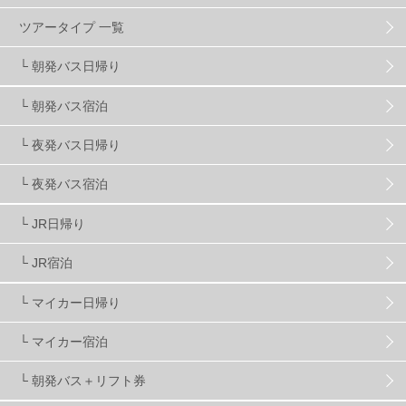
ツアータイプ 一覧
スキーヤーおすすめ
42
パウダースノー
29
└ 朝発バス日帰り
└ 朝発バス宿泊
アクセス抜群
25
東京近郊
11
長野県
78
└ 夜発バス日帰り
新潟県
16
群馬県
17
山梨県
4
└ 夜発バス宿泊
└ JR日帰り
上信越
7
関越
5
白馬
51
志賀
4
└ JR宿泊
軽井沢
6
湯沢
4
舞子
4
水上
3
└ マイカー日帰り
└ マイカー宿泊
苗場
2
丸沼
5
たんばら
6
└ 朝発バス＋リフト券