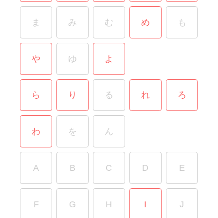
ま
み
む
め
も
や
ゆ
よ
ら
り
る
れ
ろ
わ
を
ん
A
B
C
D
E
F
G
H
I
J