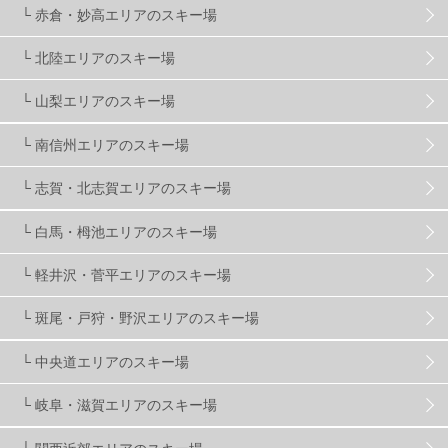
└ 赤倉・妙高エリアのスキー場
滋賀県
2
キャンペーン
5
全国旅行支援
1
└ 北陸エリアのスキー場
長野
16
朝発日帰り
8
初すべり
8
└ 山梨エリアのスキー場
└ 南信州エリアのスキー場
夏のアウトドア
2
ハイキング
1
入笠山
1
└ 志賀・北志賀エリアのスキー場
温泉
2
JRSKI
2
よませ温泉
3
└ 白馬・栂池エリアのスキー場
└ 軽井沢・菅平エリアのスキー場
X-JAM高井富士
3
北志賀小丸山
2
└ 斑尾・戸狩・野沢エリアのスキー場
ゴールデンウィーク
1
春スキー
3
栃木県
7
└ 中央道エリアのスキー場
└ 岐阜・滋賀エリアのスキー場
マイカー派
8
学生＆卒業旅行
5
JSBA
10