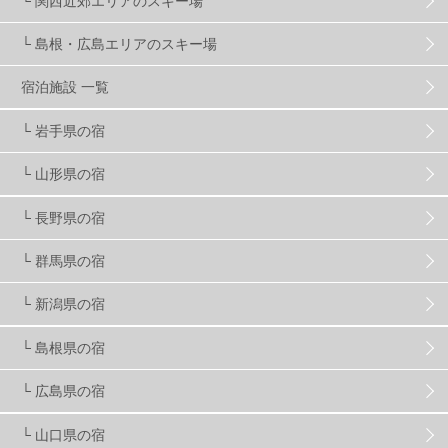
└ 関西近郊エリアのスキー場
└ 島根・広島エリアのスキー場
竜王スキーパーク
17
斑尾高原
6
宿泊施設 一覧
現地レポート
61
ショップ
29
ウエア
28
└ 岩手県の宿
└ 山形県の宿
プロから教わる
51
ビギナー・初心者
105
└ 長野県の宿
スノーボード ギア
31
└ 群馬県の宿
└ 新潟県の宿
スキー場・ゲレンデ情報
116
└ 島根県の宿
キッズ・ファミリー
31
日帰り
34
新幹線
8
└ 広島県の宿
└ 山口県の宿
スノーボーダーおすすめ
90