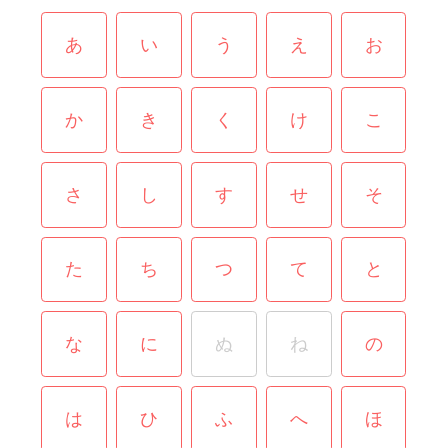
あ
い
う
え
お
か
き
く
け
こ
さ
し
す
せ
そ
た
ち
つ
て
と
な
に
ぬ
ね
の
は
ひ
ふ
へ
ほ