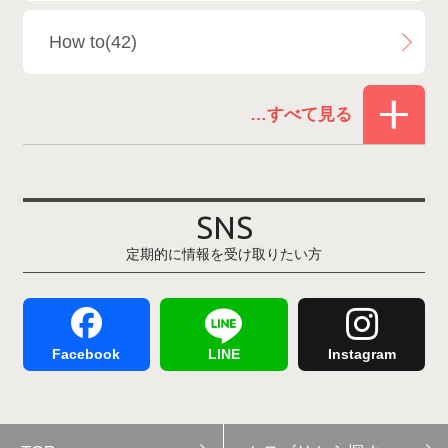
How to(42)
Snowboard Shop F.JANCK
15
お役立ち情報(61)
ウイングヒルズ白鳥リゾート
1
その他(21)
上越国際スキー場
1
戸狩温泉スキー場
2
SNS
定期的に情報を受け取りたい方
Hakuba47
1
つがいけマウンテンリゾート
5
舞子スノーリゾート
1
志賀高原
3
Facebook
LINE
Instagram
軽井沢プリンスホテルスキー場
1