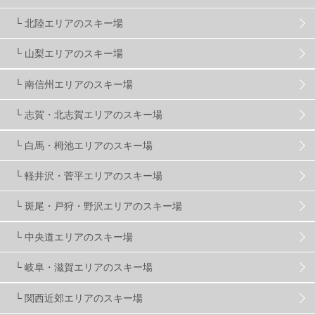
滋賀県
2
キャンペーン
5
全国旅行支援
1
└ 北陸エリアのスキー場
長野
16
朝発日帰り
8
初すべり
8
└ 山梨エリアのスキー場
└ 南信州エリアのスキー場
夏のアウトドア
2
ハイキング
1
入笠山
1
└ 志賀・北志賀エリアのスキー場
温泉
2
JRSKI
2
よませ温泉
3
└ 白馬・栂池エリアのスキー場
└ 軽井沢・菅平エリアのスキー場
X-JAM高井富士
3
北志賀小丸山
2
└ 斑尾・戸狩・野沢エリアのスキー場
ゴールデンウィーク
1
春スキー
3
栃木県
7
└ 中央道エリアのスキー場
└ 岐阜・滋賀エリアのスキー場
マイカー派
8
学生＆卒業旅行
5
JSBA
10
└ 関西近郊エリアのスキー場