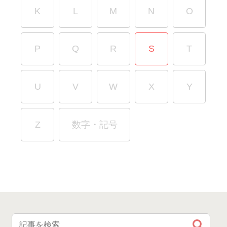
K
L
M
N
O
P
Q
R
S
T
U
V
W
X
Y
Z
数字・記号