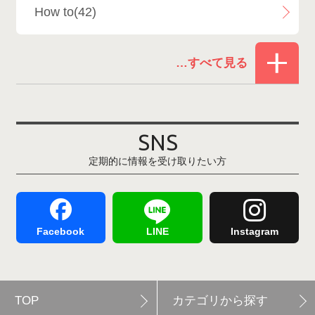
How to(42)
Snowboard Shop F.JANCK
15
お役立ち情報(61)
ウイングヒルズ白鳥リゾート
1
その他(21)
上越国際スキー場
1
戸狩温泉スキー場
2
SNS
定期的に情報を受け取りたい方
Hakuba47
1
つがいけマウンテンリゾート
5
舞子スノーリゾート
1
志賀高原
3
Facebook
LINE
Instagram
軽井沢プリンスホテルスキー場
1
TOP
カテゴリから探す
白馬岩岳スノーフィールド
9