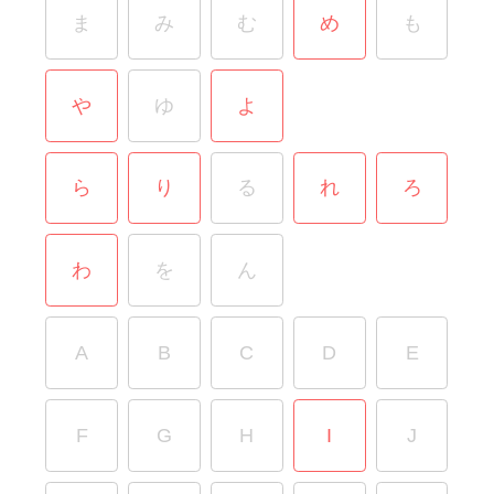
ま
み
む
め
も
や
ゆ
よ
ら
り
る
れ
ろ
わ
を
ん
A
B
C
D
E
F
G
H
I
J