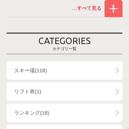
赤倉温泉スキー場
1
白馬コルチナスキー場
3
爺ガ岳スキー場
2
CATEGORIES
鹿島槍スキー場ファミリーパーク
2
カテゴリ一覧
斑尾高原スキー場
4
白馬さのさかスキー場
3
スキー場(118)
白馬八方尾根スキー場
4
リフト券(1)
エイブル白馬五竜＆Hakuba47
6
ランキング(18)
白馬乗鞍温泉スキー場
4