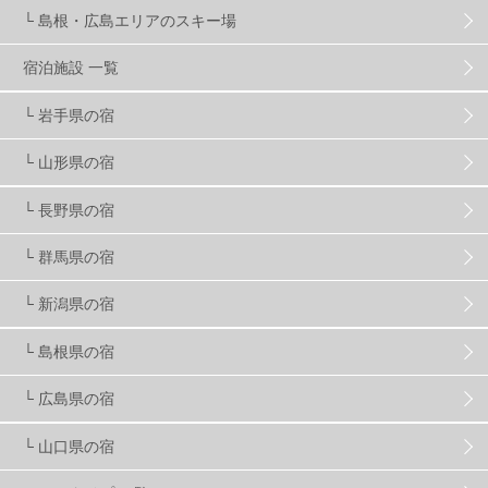
└ 島根・広島エリアのスキー場
竜王スキーパーク
17
斑尾高原
6
宿泊施設 一覧
現地レポート
61
ショップ
29
ウエア
28
└ 岩手県の宿
└ 山形県の宿
プロから教わる
51
ビギナー・初心者
105
└ 長野県の宿
スノーボード ギア
31
└ 群馬県の宿
└ 新潟県の宿
スキー場・ゲレンデ情報
116
└ 島根県の宿
キッズ・ファミリー
31
日帰り
34
新幹線
8
└ 広島県の宿
└ 山口県の宿
スノーボーダーおすすめ
90