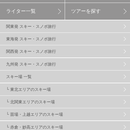
ライター一覧
ツアーを探す
エイブル白馬五竜
5
関東発 スキー・スノボ旅行
群馬みなかみほうだいぎスキー場
1
東海発 スキー・スノボ旅行
関西発 スキー・スノボ旅行
ハンターマウンテン塩原
2
九州発 スキー・スノボ旅行
グランスノー奥伊吹
1
川場スキー場
3
スキー場 一覧
└ 東北エリアのスキー場
関東
5
FUSO SKI & BOOTS TUNE
7
SAJ
4
└ 北関東エリアのスキー場
株式会社アルペン
4
北海道
1
札幌
1
└ 苗場・上越エリアのスキー場
└ 赤倉・妙高エリアのスキー場