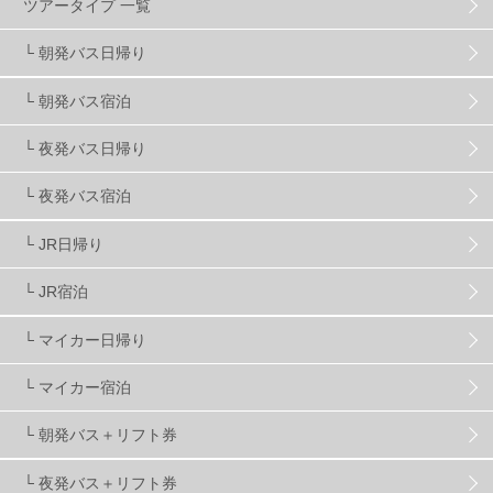
ツアータイプ 一覧
スキーヤーおすすめ
42
パウダースノー
29
└ 朝発バス日帰り
└ 朝発バス宿泊
アクセス抜群
25
東京近郊
11
長野県
78
└ 夜発バス日帰り
新潟県
16
群馬県
17
山梨県
4
└ 夜発バス宿泊
└ JR日帰り
上信越
7
関越
5
白馬
51
志賀
4
└ JR宿泊
軽井沢
6
湯沢
4
舞子
4
水上
3
└ マイカー日帰り
└ マイカー宿泊
苗場
2
丸沼
5
たんばら
6
└ 朝発バス＋リフト券
└ 夜発バス＋リフト券