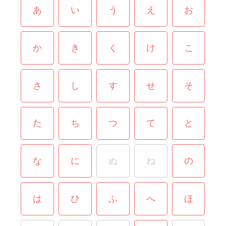
あ
い
う
え
お
か
き
く
け
こ
さ
し
す
せ
そ
た
ち
つ
て
と
な
に
ぬ
ね
の
は
ひ
ふ
へ
ほ