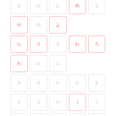
ま
み
む
め
も
や
ゆ
よ
ら
り
る
れ
ろ
わ
を
ん
A
B
C
D
E
F
G
H
I
J