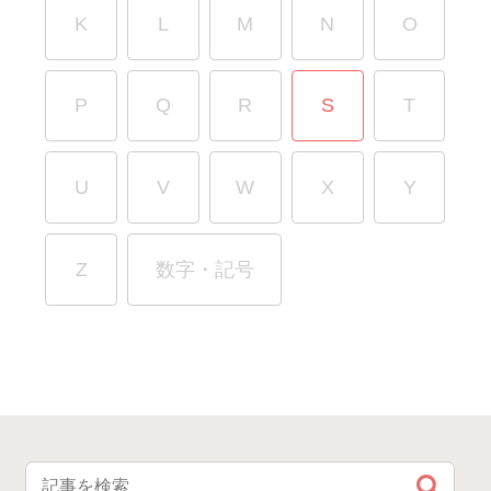
K
L
M
N
O
P
Q
R
S
T
U
V
W
X
Y
Z
数字・記号