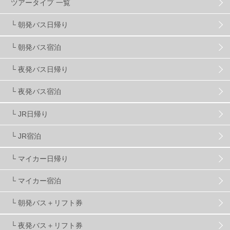
ツアータイプ 一覧
スキーヤーおすすめ
42
パウダースノー
29
└ 朝発バス日帰り
└ 朝発バス宿泊
アクセス抜群
25
東京近郊
11
長野県
78
└ 夜発バス日帰り
新潟県
16
群馬県
17
山梨県
4
└ 夜発バス宿泊
└ JR日帰り
上信越
7
関越
5
白馬
51
志賀
4
└ JR宿泊
軽井沢
6
湯沢
4
舞子
4
水上
3
└ マイカー日帰り
└ マイカー宿泊
苗場
2
丸沼
5
たんばら
6
└ 朝発バス＋リフト券
└ 夜発バス＋リフト券