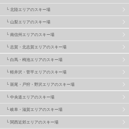
滋賀県
2
キャンペーン
5
全国旅行支援
1
└ 北陸エリアのスキー場
長野
16
朝発日帰り
8
初すべり
8
└ 山梨エリアのスキー場
└ 南信州エリアのスキー場
夏のアウトドア
2
ハイキング
1
入笠山
1
└ 志賀・北志賀エリアのスキー場
温泉
2
JRSKI
2
よませ温泉
3
└ 白馬・栂池エリアのスキー場
└ 軽井沢・菅平エリアのスキー場
X-JAM高井富士
3
北志賀小丸山
2
└ 斑尾・戸狩・野沢エリアのスキー場
ゴールデンウィーク
1
春スキー
3
栃木県
7
└ 中央道エリアのスキー場
└ 岐阜・滋賀エリアのスキー場
マイカー派
8
学生＆卒業旅行
5
JSBA
10
└ 関西近郊エリアのスキー場