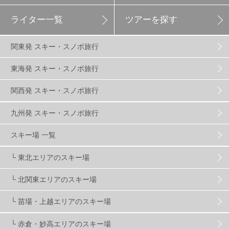
ライター一覧
ツアーを探す
エイブル白馬五竜
5
関東発 スキー・スノボ旅行
群馬みなかみほうだいぎスキー場
1
東海発 スキー・スノボ旅行
関西発 スキー・スノボ旅行
ハンターマウンテン塩原
2
九州発 スキー・スノボ旅行
グランスノー奥伊吹
1
川場スキー場
3
スキー場 一覧
└ 東北エリアのスキー場
関東
5
FUSO SKI & BOOTS TUNE
7
SAJ
4
└ 北関東エリアのスキー場
株式会社アルペン
4
北海道
1
札幌
1
└ 苗場・上越エリアのスキー場
└ 赤倉・妙高エリアのスキー場