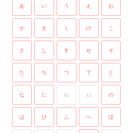
あ
い
う
え
お
か
き
く
け
こ
さ
し
す
せ
そ
た
ち
つ
て
と
な
に
ぬ
ね
の
は
ひ
ふ
へ
ほ