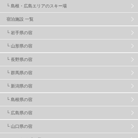
└ 島根・広島エリアのスキー場
竜王スキーパーク
17
斑尾高原
6
宿泊施設 一覧
現地レポート
61
ショップ
29
ウエア
28
└ 岩手県の宿
└ 山形県の宿
プロから教わる
51
ビギナー・初心者
105
└ 長野県の宿
スノーボード ギア
31
└ 群馬県の宿
└ 新潟県の宿
スキー場・ゲレンデ情報
116
└ 島根県の宿
キッズ・ファミリー
31
日帰り
34
新幹線
8
└ 広島県の宿
└ 山口県の宿
スノーボーダーおすすめ
90