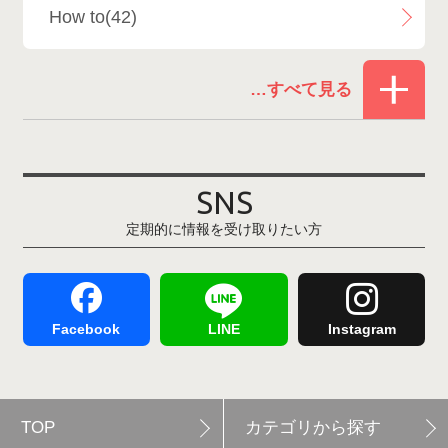
How to(42)
Snowboard Shop F.JANCK
15
お役立ち情報(61)
ウイングヒルズ白鳥リゾート
1
その他(21)
上越国際スキー場
1
戸狩温泉スキー場
2
SNS
定期的に情報を受け取りたい方
Hakuba47
1
つがいけマウンテンリゾート
5
舞子スノーリゾート
1
志賀高原
3
Facebook
LINE
Instagram
軽井沢プリンスホテルスキー場
1
TOP
カテゴリから探す
白馬岩岳スノーフィールド
9