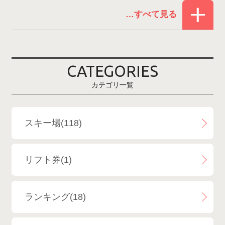
赤倉温泉スキー場
1
白馬コルチナスキー場
3
爺ガ岳スキー場
2
CATEGORIES
鹿島槍スキー場ファミリーパーク
2
カテゴリ一覧
斑尾高原スキー場
4
白馬さのさかスキー場
3
スキー場(118)
白馬八方尾根スキー場
4
リフト券(1)
エイブル白馬五竜＆Hakuba47
6
ランキング(18)
白馬乗鞍温泉スキー場
4