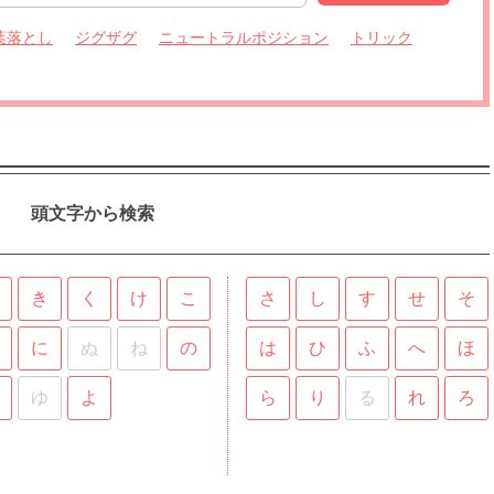
葉落とし
ジグザグ
ニュートラルポジション
トリック
頭文字から検索
き
く
け
こ
さ
し
す
せ
そ
に
ぬ
ね
の
は
ひ
ふ
へ
ほ
ゆ
よ
ら
り
る
れ
ろ