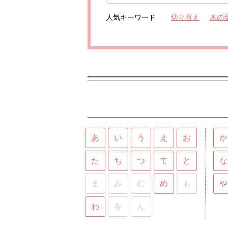
人気キーワード
切り替え
木の
あ
い
う
え
お
か
た
ち
つ
て
と
な
ま
み
む
め
も
や
わ
を
ん