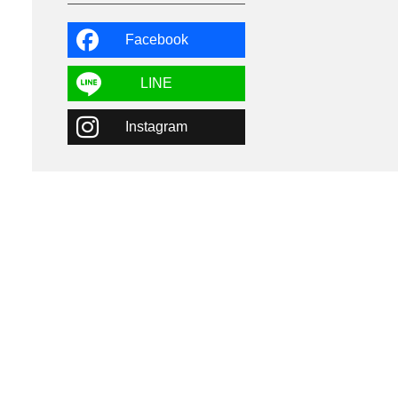
よませ温泉
3
X-JAM高井富士
3
北志賀小丸山
2
Facebook
ゴールデンウィーク
1
春スキー
3
栃木県
7
LINE
マイカー派
8
学生＆卒業旅行
5
Instagram
JSBA
10
竜王スキーパーク
17
斑尾高原
6
現地レポート
61
ショップ
29
ウエア
28
プロから教わる
51
ビギナー・初心者
105
スノーボード ギア
31
スキー場・ゲレンデ情報
116
キッズ・ファミリー
31
日帰り
34
新幹線
8
スノーボーダーおすすめ
90
スキーヤーおすすめ
42
パウダースノー
29