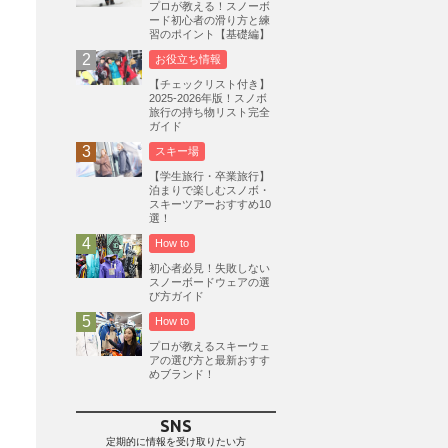
プロが教える！スノーボ
ード初心者の滑り方と練
志賀高原
3
習のポイント【基礎編】
軽井沢プリンスホテルスキー場
1
お役立ち情報
白馬岩岳スノーフィールド
9
【チェックリスト付き】
2025-2026年版！スノボ
エイブル白馬五竜
5
旅行の持ち物リスト完全
ガイド
群馬みなかみほうだいぎスキー場
1
スキー場
ハンターマウンテン塩原
2
【学生旅行・卒業旅行】
グランスノー奥伊吹
1
泊まりで楽しむスノボ・
スキーツアーおすすめ10
川場スキー場
3
関東
5
選！
FUSO SKI & BOOTS TUNE
7
How to
SAJ
4
株式会社アルペン
初心者必見！失敗しない
4
スノーボードウェアの選
北海道
1
札幌
1
滋賀県
2
び方ガイド
How to
キャンペーン
5
全国旅行支援
1
プロが教えるスキーウェ
長野
16
朝発日帰り
8
アの選び方と最新おすす
めブランド！
初すべり
8
夏のアウトドア
2
ハイキング
1
入笠山
1
SNS
温泉
2
JRSKI
2
定期的に情報を受け取りたい方