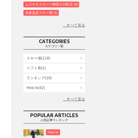
ムラサキスポーツ神田小川町店
8
赤倉温泉スキー場
1
白馬コルチナスキー場
3
爺ガ岳スキー場
2
鹿島槍スキー場ファミリーパーク
2
CATEGORIES
斑尾高原スキー場
4
カテゴリ一覧
白馬さのさかスキー場
3
スキー場(118)
白馬八方尾根スキー場
4
リフト券(1)
エイブル白馬五竜＆Hakuba47
6
ランキング(18)
白馬乗鞍温泉スキー場
4
Snowboard Shop F.JANCK
How to(42)
15
ウイングヒルズ白鳥リゾート
1
お役立ち情報(61)
上越国際スキー場
1
その他(21)
戸狩温泉スキー場
2
POPULAR ARTICLES
人気記事ランキング
Hakuba47
1
つがいけマウンテンリゾート
5
How to
舞子スノーリゾート
1