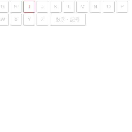
G
H
I
J
K
L
M
N
O
P
W
X
Y
Z
数字・記号