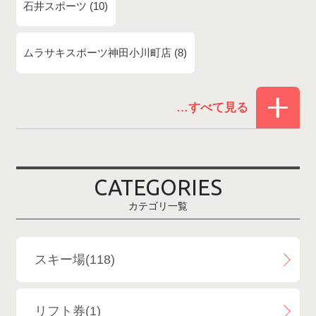
石井スポーツ
10
ムラサキスポーツ神田小川町店
8
赤倉温泉スキー場
1
白馬コルチナスキー場
3
爺ガ岳スキー場
2
CATEGORIES
鹿島槍スキー場ファミリーパーク
2
カテゴリ一覧
斑尾高原スキー場
4
白馬さのさかスキー場
3
スキー場(118)
白馬八方尾根スキー場
4
リフト券(1)