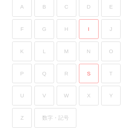
A
B
C
D
E
F
G
H
I
J
K
L
M
N
O
P
Q
R
S
T
U
V
W
X
Y
Z
数字・記号