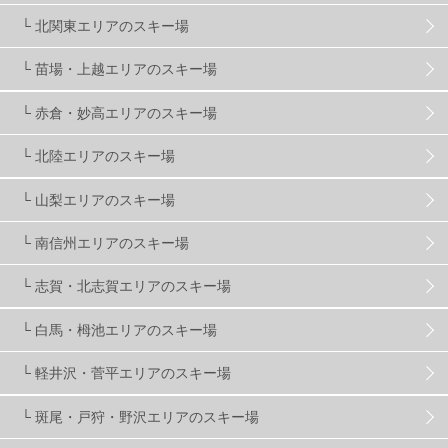
└ 北関東エリアのスキー場
株式会社アルペン
4
北海道
1
札幌
1
└ 苗場・上越エリアのスキー場
└ 赤倉・妙高エリアのスキー場
滋賀県
2
キャンペーン
5
全国旅行支援
1
└ 北陸エリアのスキー場
長野
16
朝発日帰り
8
初すべり
8
└ 山梨エリアのスキー場
└ 南信州エリアのスキー場
夏のアウトドア
2
ハイキング
1
入笠山
1
└ 志賀・北志賀エリアのスキー場
温泉
2
JRSKI
2
よませ温泉
3
└ 白馬・栂池エリアのスキー場
└ 軽井沢・菅平エリアのスキー場
X-JAM高井富士
3
北志賀小丸山
2
└ 斑尾・戸狩・野沢エリアのスキー場