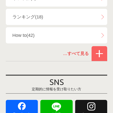
エイブル白馬五竜＆Hakuba47
6
ランキング(18)
白馬乗鞍温泉スキー場
4
How to(42)
Snowboard Shop F.JANCK
15
お役立ち情報(61)
ウイングヒルズ白鳥リゾート
1
その他(21)
上越国際スキー場
1
戸狩温泉スキー場
2
SNS
定期的に情報を受け取りたい方
Hakuba47
1
つがいけマウンテンリゾート
5
舞子スノーリゾート
1
志賀高原
3