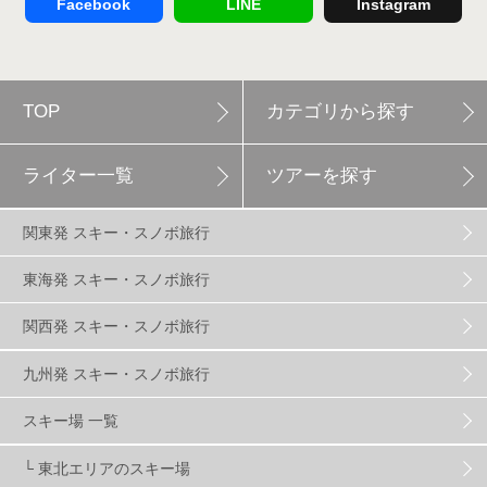
Facebook
LINE
Instagram
軽井沢プリンスホテルスキー場
1
TOP
カテゴリから探す
白馬岩岳スノーフィールド
9
ライター一覧
ツアーを探す
エイブル白馬五竜
5
関東発 スキー・スノボ旅行
群馬みなかみほうだいぎスキー場
1
東海発 スキー・スノボ旅行
関西発 スキー・スノボ旅行
ハンターマウンテン塩原
2
九州発 スキー・スノボ旅行
グランスノー奥伊吹
1
川場スキー場
3
スキー場 一覧
└ 東北エリアのスキー場
関東
5
FUSO SKI & BOOTS TUNE
7
SAJ
4