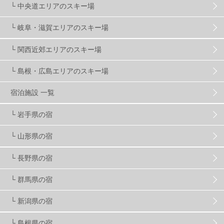
ゴールデンウィーク
1
春スキー
3
栃木県
7
└ 中央道エリアのスキー場
└ 岐阜・滋賀エリアのスキー場
マイカー派
8
学生＆卒業旅行
5
JSBA
10
└ 関西近郊エリアのスキー場
└ 島根・広島エリアのスキー場
竜王スキーパーク
17
斑尾高原
6
宿泊施設 一覧
現地レポート
61
ショップ
29
ウエア
28
└ 岩手県の宿
└ 山形県の宿
プロから教わる
51
ビギナー・初心者
105
└ 長野県の宿
スノーボード ギア
31
└ 群馬県の宿
└ 新潟県の宿
スキー場・ゲレンデ情報
116
└ 島根県の宿