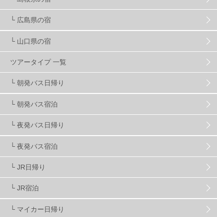
キッズ・ファミリー
31
日帰り
34
新幹線
8
└ 広島県の宿
└ 山口県の宿
スノーボーダーおすすめ
90
ツアータイプ 一覧
スキーヤーおすすめ
42
パウダースノー
29
└ 朝発バス日帰り
└ 朝発バス宿泊
アクセス抜群
25
東京近郊
11
長野県
78
└ 夜発バス日帰り
新潟県
16
群馬県
17
山梨県
4
└ 夜発バス宿泊
└ JR日帰り
上信越
7
関越
5
白馬
51
志賀
4
└ JR宿泊
軽井沢
6
湯沢
4
舞子
4
水上
3
└ マイカー日帰り