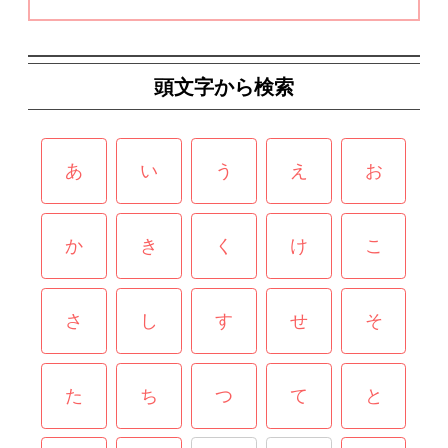
頭文字から検索
あ
い
う
え
お
か
き
く
け
こ
さ
し
す
せ
そ
た
ち
つ
て
と