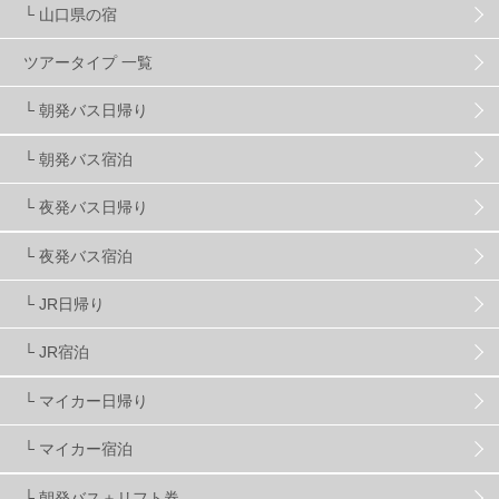
└ 山口県の宿
スノーボーダーおすすめ
90
ツアータイプ 一覧
スキーヤーおすすめ
42
パウダースノー
29
└ 朝発バス日帰り
└ 朝発バス宿泊
アクセス抜群
25
東京近郊
11
長野県
78
└ 夜発バス日帰り
新潟県
16
群馬県
17
山梨県
4
└ 夜発バス宿泊
└ JR日帰り
上信越
7
関越
5
白馬
51
志賀
4
└ JR宿泊
軽井沢
6
湯沢
4
舞子
4
水上
3
└ マイカー日帰り
└ マイカー宿泊
苗場
2
丸沼
5
たんばら
6
└ 朝発バス＋リフト券