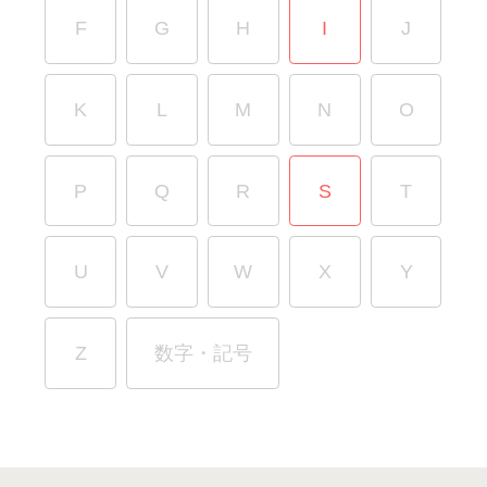
F
G
H
I
J
K
L
M
N
O
P
Q
R
S
T
U
V
W
X
Y
Z
数字・記号