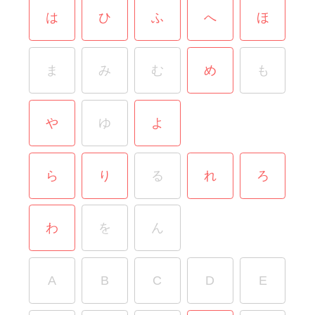
は
ひ
ふ
へ
ほ
ま
み
む
め
も
や
ゆ
よ
ら
り
る
れ
ろ
わ
を
ん
A
B
C
D
E