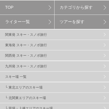
TOP
カテゴリから探す
白馬岩岳スノーフィールド
9
ライター一覧
ツアーを探す
エイブル白馬五竜
5
関東発 スキー・スノボ旅行
群馬みなかみほうだいぎスキー場
1
東海発 スキー・スノボ旅行
関西発 スキー・スノボ旅行
ハンターマウンテン塩原
2
九州発 スキー・スノボ旅行
グランスノー奥伊吹
1
川場スキー場
3
スキー場 一覧
└ 東北エリアのスキー場
関東
5
FUSO SKI & BOOTS TUNE
7
SAJ
4
└ 北関東エリアのスキー場
株式会社アルペン
4
北海道
1
札幌
1
└ 苗場・上越エリアのスキー場