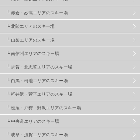
└ 赤倉・妙高エリアのスキー場
滋賀県
2
キャンペーン
5
全国旅行支援
1
└ 北陸エリアのスキー場
長野
16
朝発日帰り
8
初すべり
8
└ 山梨エリアのスキー場
└ 南信州エリアのスキー場
夏のアウトドア
2
ハイキング
1
入笠山
1
└ 志賀・北志賀エリアのスキー場
温泉
2
JRSKI
2
よませ温泉
3
└ 白馬・栂池エリアのスキー場
└ 軽井沢・菅平エリアのスキー場
X-JAM高井富士
3
北志賀小丸山
2
└ 斑尾・戸狩・野沢エリアのスキー場
ゴールデンウィーク
1
春スキー
3
栃木県
7
└ 中央道エリアのスキー場
└ 岐阜・滋賀エリアのスキー場