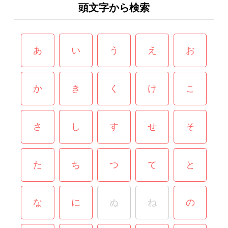
頭文字から検索
あ
い
う
え
お
か
き
く
け
こ
さ
し
す
せ
そ
た
ち
つ
て
と
な
に
ぬ
ね
の