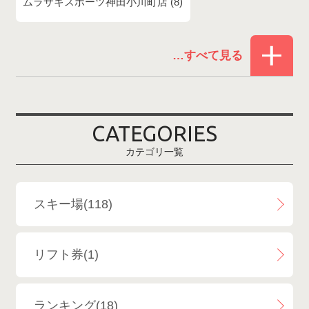
ムラサキスポーツ神田小川町店
8
赤倉温泉スキー場
1
白馬コルチナスキー場
3
爺ガ岳スキー場
2
CATEGORIES
鹿島槍スキー場ファミリーパーク
2
カテゴリ一覧
斑尾高原スキー場
4
白馬さのさかスキー場
3
スキー場(118)
白馬八方尾根スキー場
4
リフト券(1)
エイブル白馬五竜＆Hakuba47
6
ランキング(18)