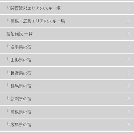
マイカー派
8
学生＆卒業旅行
5
JSBA
10
└ 関西近郊エリアのスキー場
└ 島根・広島エリアのスキー場
竜王スキーパーク
17
斑尾高原
6
宿泊施設 一覧
現地レポート
61
ショップ
29
ウエア
28
└ 岩手県の宿
└ 山形県の宿
プロから教わる
51
ビギナー・初心者
105
└ 長野県の宿
スノーボード ギア
31
└ 群馬県の宿
└ 新潟県の宿
スキー場・ゲレンデ情報
116
└ 島根県の宿
キッズ・ファミリー
31
日帰り
34
新幹線
8
└ 広島県の宿