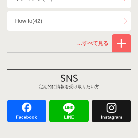
白馬乗鞍温泉スキー場
4
How to(42)
Snowboard Shop F.JANCK
15
お役立ち情報(61)
ウイングヒルズ白鳥リゾート
1
その他(21)
上越国際スキー場
1
戸狩温泉スキー場
2
SNS
定期的に情報を受け取りたい方
Hakuba47
1
つがいけマウンテンリゾート
5
舞子スノーリゾート
1
志賀高原
3
Facebook
LINE
Instagram
軽井沢プリンスホテルスキー場
1