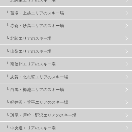
└ 北関東エリアのスキー場
株式会社アルペン
4
北海道
1
札幌
1
└ 苗場・上越エリアのスキー場
└ 赤倉・妙高エリアのスキー場
滋賀県
2
キャンペーン
5
全国旅行支援
1
└ 北陸エリアのスキー場
長野
16
朝発日帰り
8
初すべり
8
└ 山梨エリアのスキー場
└ 南信州エリアのスキー場
夏のアウトドア
2
ハイキング
1
入笠山
1
└ 志賀・北志賀エリアのスキー場
温泉
2
JRSKI
2
よませ温泉
3
└ 白馬・栂池エリアのスキー場
└ 軽井沢・菅平エリアのスキー場
X-JAM高井富士
3
北志賀小丸山
2
└ 斑尾・戸狩・野沢エリアのスキー場
ゴールデンウィーク
1
春スキー
3
栃木県
7
└ 中央道エリアのスキー場