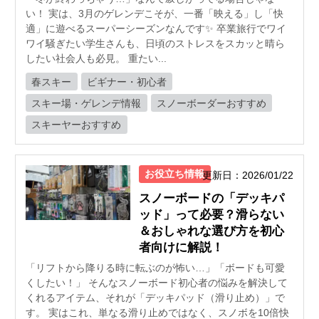
い！ 実は、3月のゲレンデこそが、一番「映える」し「快
適」に遊べるスーパーシーズンなんです✨ 卒業旅行でワイ
ワイ騒ぎたい学生さんも、日頃のストレスをスカッと晴ら
したい社会人も必見。 重たい...
春スキー
ビギナー・初心者
スキー場・ゲレンデ情報
スノーボーダーおすすめ
スキーヤーおすすめ
お役立ち情報
更新日：2026/01/22
スノーボードの「デッキパ
ッド」って必要？滑らない
＆おしゃれな選び方を初心
者向けに解説！
「リフトから降りる時に転ぶのが怖い…」「ボードも可愛
くしたい！」 そんなスノーボード初心者の悩みを解決して
くれるアイテム、それが「デッキパッド（滑り止め）」で
す。 実はこれ、単なる滑り止めではなく、スノボを10倍快