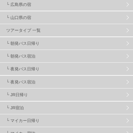
キッズ・ファミリー
31
日帰り
34
新幹線
8
└ 広島県の宿
└ 山口県の宿
スノーボーダーおすすめ
90
ツアータイプ 一覧
スキーヤーおすすめ
42
パウダースノー
29
└ 朝発バス日帰り
└ 朝発バス宿泊
アクセス抜群
25
東京近郊
11
長野県
78
└ 夜発バス日帰り
新潟県
16
群馬県
17
山梨県
4
└ 夜発バス宿泊
└ JR日帰り
上信越
7
関越
5
白馬
51
志賀
4
└ JR宿泊
軽井沢
6
湯沢
4
舞子
4
水上
3
└ マイカー日帰り