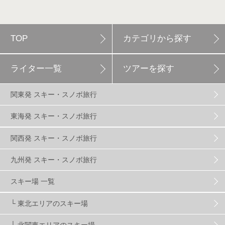
軽井沢プリンスホテルスキー場
1
TOP
カテゴリから探す
白馬岩岳スノーフィールド
9
ライター一覧
ツアーを探す
エイブル白馬五竜
5
関東発 スキー・スノボ旅行
群馬みなかみほうだいぎスキー場
1
東海発 スキー・スノボ旅行
関西発 スキー・スノボ旅行
ハンターマウンテン塩原
2
九州発 スキー・スノボ旅行
グランスノー奥伊吹
1
川場スキー場
3
スキー場 一覧
└ 東北エリアのスキー場
関東
5
FUSO SKI & BOOTS TUNE
7
SAJ
4