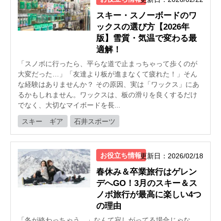
スキー・スノーボードのワ
ックスの選び方【2026年
版】雪質・気温で変わる最
適解！
「スノボに行ったら、平らな道で止まっちゃって歩くのが
大変だった…」「友達より板が進まなくて疲れた！」そん
な経験はありませんか？ その原因、実は「ワックス」にあ
るかもしれません。ワックスは、板の滑りを良くするだけ
でなく、大切なマイボードを長...
スキー ギア
石井スポーツ
お役立ち情報
更新日：2026/02/18
春休み＆卒業旅行はゲレン
デへGO！3月のスキー＆ス
ノボ旅行が最高に楽しい4つ
の理由
「冬が終わっちゃう…」なんて寂しがってる場合じゃな