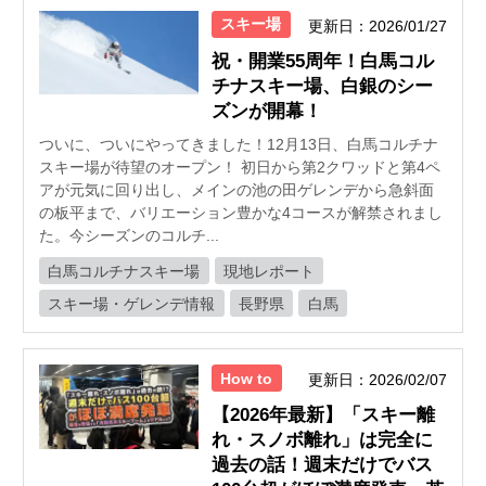
スキー場
更新日：2026/01/27
祝・開業55周年！白馬コル
チナスキー場、白銀のシー
ズンが開幕！
ついに、ついにやってきました！12月13日、白馬コルチナ
スキー場が待望のオープン！ 初日から第2クワッドと第4ペ
アが元気に回り出し、メインの池の田ゲレンデから急斜面
の板平まで、バリエーション豊かな4コースが解禁されまし
た。今シーズンのコルチ...
白馬コルチナスキー場
現地レポート
スキー場・ゲレンデ情報
長野県
白馬
How to
更新日：2026/02/07
【2026年最新】「スキー離
れ・スノボ離れ」は完全に
過去の話！週末だけでバス