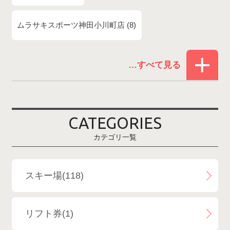
ムラサキスポーツ神田小川町店
8
赤倉温泉スキー場
1
白馬コルチナスキー場
3
爺ガ岳スキー場
2
CATEGORIES
鹿島槍スキー場ファミリーパーク
2
カテゴリ一覧
斑尾高原スキー場
4
白馬さのさかスキー場
3
スキー場(118)
白馬八方尾根スキー場
4
リフト券(1)
エイブル白馬五竜＆Hakuba47
6