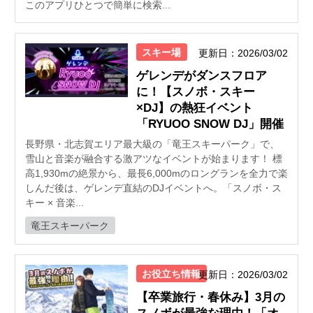
このアプリひとつで簡単に検索...
スキー場
更新日：2026/03/02
ゲレンデがダンスフロア
に！【スノボ・スキー
×DJ】の熱狂イベント
「RYUOO SNOW DJ」開催
長野県・北志賀エリア最大級の「竜王スキーパーク」で、
雪山と音楽が融合する激アツなイベントが始まります！ 標
高1,930mの絶景から、最長6,000mのロングランを全力で楽
しんだ後は、ゲレンデ直結のDJイベントへ。「スノボ・ス
キー × 音楽...
竜王スキーパーク
お役立ち情報
更新日：2026/03/02
【卒業旅行・春休み】3月の