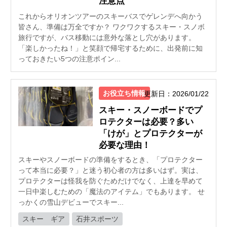
注意点
これからオリオンツアーのスキーバスでゲレンデへ向かう
皆さん、準備は万全ですか？ ワクワクするスキー・スノボ
旅行ですが、バス移動には意外な落とし穴があります。
「楽しかったね！」と笑顔で帰宅するために、出発前に知
っておきたい5つの注意ポイン...
お役立ち情報
更新日：2026/01/22
スキー・スノーボードでプ
ロテクターは必要？多い
「けが」とプロテクターが
必要な理由！
スキーやスノーボードの準備をするとき、「プロテクター
って本当に必要？」と迷う初心者の方は多いはず。実は、
プロテクターは怪我を防ぐためだけでなく、上達を早めて
一日中楽しむための「魔法のアイテム」でもあります。 せ
っかくの雪山デビューでスキー...
スキー ギア
石井スポーツ