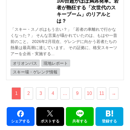
100台超がほぼ満席発車。若
者が熱狂する「次世代のス
キーブーム」のリアルと
は？
「スキー・スノボはもう古い？」「若者の車離れで行かな
くなった？」 そんな言葉が囁かれていたのは、もはや一昔
前のこと。 2026年2月現在、ゲレンデに向かう若者たちの
熱量は最高潮に達しています。 その証拠に、格安スキーツ
アーを企画・実施する...
オリオンバス
現地レポート
スキー場・ゲレンデ情報
1
2
3
4
…
9
10
11
→
シェアする
ポストする
共有する
登録する