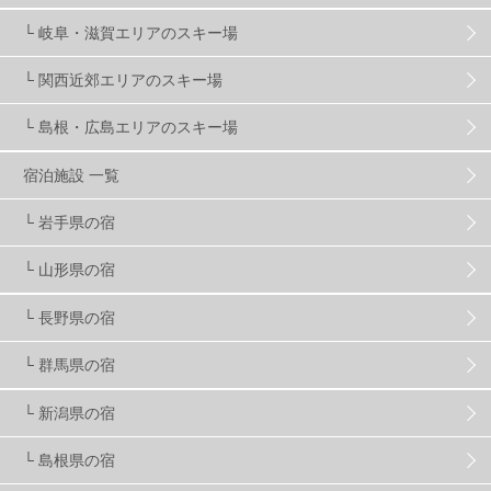
└ 岐阜・滋賀エリアのスキー場
マイカー派
8
学生＆卒業旅行
5
JSBA
10
└ 関西近郊エリアのスキー場
└ 島根・広島エリアのスキー場
竜王スキーパーク
17
斑尾高原
6
宿泊施設 一覧
現地レポート
61
ショップ
29
ウエア
28
└ 岩手県の宿
└ 山形県の宿
プロから教わる
51
ビギナー・初心者
105
└ 長野県の宿
スノーボード ギア
31
└ 群馬県の宿
└ 新潟県の宿
スキー場・ゲレンデ情報
116
└ 島根県の宿