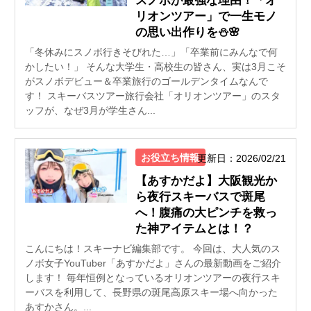
スノボが最強な理由！「オ
リオンツアー」で一生モノ
の思い出作りを⛄🌸
「冬休みにスノボ行きそびれた…」「卒業前にみんなで何
かしたい！」 そんな大学生・高校生の皆さん、実は3月こそ
がスノボデビュー＆卒業旅行のゴールデンタイムなんで
す！ スキーバスツアー旅行会社「オリオンツアー」のスタ
ッフが、なぜ3月が学生さん...
お役立ち情報
更新日：2026/02/21
【あすかだよ】大阪観光か
ら夜行スキーバスで斑尾
へ！腹痛の大ピンチを救っ
た神アイテムとは！？
こんにちは！スキーナビ編集部です。 今回は、大人気のス
ノボ女子YouTuber「あすかだよ」さんの最新動画をご紹介
します！ 毎年恒例となっているオリオンツアーの夜行スキ
ーバスを利用して、長野県の斑尾高原スキー場へ向かった
あすかさん。...