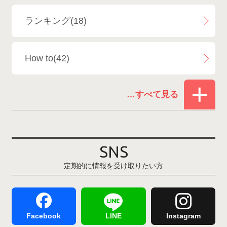
ランキング(18)
白馬乗鞍温泉スキー場
4
How to(42)
Snowboard Shop F.JANCK
15
お役立ち情報(61)
ウイングヒルズ白鳥リゾート
1
その他(21)
上越国際スキー場
1
戸狩温泉スキー場
2
SNS
定期的に情報を受け取りたい方
Hakuba47
1
つがいけマウンテンリゾート
5
舞子スノーリゾート
1
志賀高原
3
Facebook
LINE
Instagram