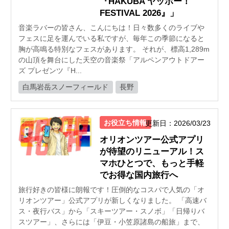
『HAKUBA ヤッホー！
FESTIVAL 2026』」
音楽ラバーの皆さん、こんにちは！日々数多くのライブや
フェスに足を運んでいる私ですが、毎年この季節になると
胸が高鳴る特別なフェスがあります。 それが、標高1,289m
の山頂を舞台にした天空の音楽祭「アルペンアウトドアー
ズ プレゼンツ『H...
白馬岩岳スノーフィールド
長野
お役立ち情報
更新日：2026/03/23
オリオンツアー公式アプリ
が待望のリニューアル！ス
マホひとつで、もっと手軽
でお得な国内旅行へ
旅行好きの皆様に朗報です！圧倒的なコスパで人気の「オ
リオンツアー」公式アプリが新しくなりました。 「高速バ
ス・夜行バス」から「スキーツアー・スノボ」「日帰りバ
スツアー」、さらには「伊豆・小笠原諸島の船旅」まで、