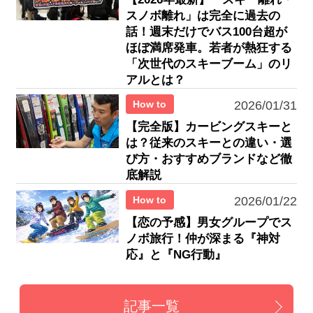
スノボ離れ」は完全に過去の
話！週末だけでバス100台超が
ほぼ満席発車。若者が熱狂する
「次世代のスキーブーム」のリ
アルとは？
How to
2026/01/31
【完全版】カービングスキーと
は？従来のスキーとの違い・選
び方・おすすめブランドなど徹
底解説
How to
2026/01/22
【恋の予感】男女グループでス
ノボ旅行！仲が深まる『神対
応』と『NG行動』
記事一覧