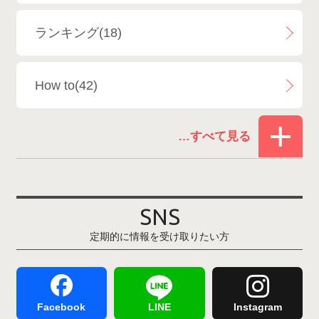
エイブル白馬五竜＆Hakuba47
6
ランキング(18)
白馬乗鞍温泉スキー場
4
How to(42)
Snowboard Shop F.JANCK
15
お役立ち情報(61)
ウイングヒルズ白鳥リゾート
1
その他(21)
上越国際スキー場
1
戸狩温泉スキー場
2
SNS
定期的に情報を受け取りたい方
Hakuba47
1
つがいけマウンテンリゾート
5
舞子スノーリゾート
1
志賀高原
3
Facebook
LINE
Instagram