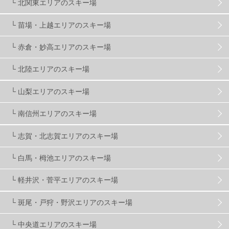
└ 北関東エリアのスキー場
株式会社アルペン
4
北海道
1
札幌
1
└ 苗場・上越エリアのスキー場
└ 赤倉・妙高エリアのスキー場
滋賀県
2
キャンペーン
5
全国旅行支援
1
└ 北陸エリアのスキー場
長野
16
朝発日帰り
8
初すべり
8
└ 山梨エリアのスキー場
└ 南信州エリアのスキー場
夏のアウトドア
2
ハイキング
1
入笠山
1
└ 志賀・北志賀エリアのスキー場
温泉
2
JRSKI
2
よませ温泉
3
└ 白馬・栂池エリアのスキー場
└ 軽井沢・菅平エリアのスキー場
X-JAM高井富士
3
北志賀小丸山
2
└ 斑尾・戸狩・野沢エリアのスキー場
ゴールデンウィーク
1
春スキー
3
栃木県
7
└ 中央道エリアのスキー場