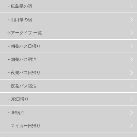
キッズ・ファミリー
31
日帰り
34
新幹線
8
└ 広島県の宿
└ 山口県の宿
スノーボーダーおすすめ
90
ツアータイプ 一覧
スキーヤーおすすめ
42
パウダースノー
29
└ 朝発バス日帰り
└ 朝発バス宿泊
アクセス抜群
25
東京近郊
11
長野県
78
└ 夜発バス日帰り
新潟県
16
群馬県
17
山梨県
4
└ 夜発バス宿泊
└ JR日帰り
上信越
7
関越
5
白馬
51
志賀
4
└ JR宿泊
軽井沢
6
湯沢
4
舞子
4
水上
3
└ マイカー日帰り