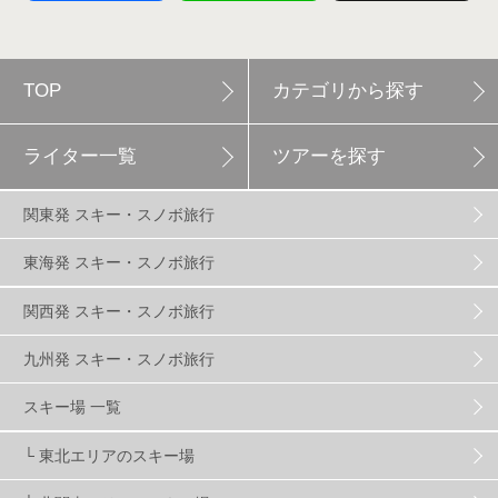
軽井沢プリンスホテルスキー場
1
TOP
カテゴリから探す
白馬岩岳スノーフィールド
9
ライター一覧
ツアーを探す
エイブル白馬五竜
5
関東発 スキー・スノボ旅行
群馬みなかみほうだいぎスキー場
1
東海発 スキー・スノボ旅行
関西発 スキー・スノボ旅行
ハンターマウンテン塩原
2
九州発 スキー・スノボ旅行
グランスノー奥伊吹
1
川場スキー場
3
スキー場 一覧
└ 東北エリアのスキー場
関東
5
FUSO SKI & BOOTS TUNE
7
SAJ
4