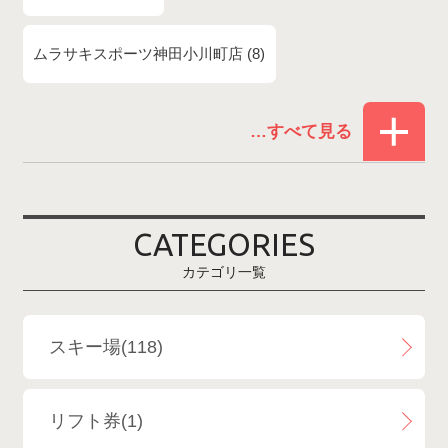
ムラサキスポーツ神田小川町店
8
赤倉温泉スキー場
1
白馬コルチナスキー場
3
爺ガ岳スキー場
2
CATEGORIES
鹿島槍スキー場ファミリーパーク
2
カテゴリ一覧
斑尾高原スキー場
4
白馬さのさかスキー場
3
スキー場(118)
白馬八方尾根スキー場
4
リフト券(1)