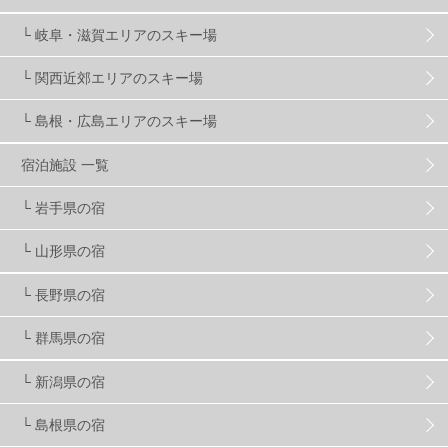
└ 岐阜・滋賀エリアのスキー場
マイカー派
8
学生＆卒業旅行
5
JSBA
10
└ 関西近郊エリアのスキー場
└ 島根・広島エリアのスキー場
竜王スキーパーク
17
斑尾高原
6
宿泊施設 一覧
現地レポート
61
ショップ
29
ウエア
28
└ 岩手県の宿
└ 山形県の宿
プロから教わる
51
ビギナー・初心者
105
└ 長野県の宿
スノーボード ギア
31
└ 群馬県の宿
└ 新潟県の宿
スキー場・ゲレンデ情報
116
└ 島根県の宿