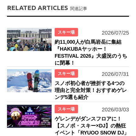
RELATED ARTICLES
関連記事
スキー場
2026/07/25
約11,000人が白馬岩岳に集結
『HAKUBAヤッホー！
FESTIVAL 2026』大盛況のうち
に閉幕！
スキー場
2026/07/31
スノボ初心者が挫折する4つの
理由と完全対策！おすすめゲレ
ンデ5選も紹介
スキー場
2026/03/03
ゲレンデがダンスフロアに！
【スノボ・スキー×DJ】の熱狂
イベント「RYUOO SNOW DJ」