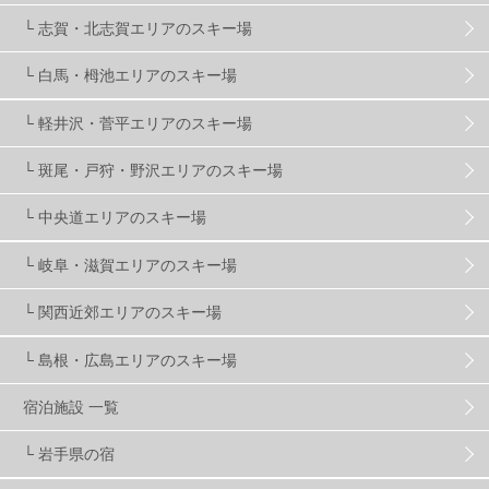
└ 志賀・北志賀エリアのスキー場
温泉
2
JRSKI
2
よませ温泉
3
└ 白馬・栂池エリアのスキー場
└ 軽井沢・菅平エリアのスキー場
X-JAM高井富士
3
北志賀小丸山
2
└ 斑尾・戸狩・野沢エリアのスキー場
ゴールデンウィーク
1
春スキー
3
栃木県
7
└ 中央道エリアのスキー場
└ 岐阜・滋賀エリアのスキー場
マイカー派
8
学生＆卒業旅行
5
JSBA
10
└ 関西近郊エリアのスキー場
└ 島根・広島エリアのスキー場
竜王スキーパーク
17
斑尾高原
6
宿泊施設 一覧
現地レポート
61
ショップ
29
ウエア
28
└ 岩手県の宿