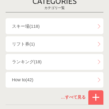
CATEGORIES
鹿島槍スキー場ファミリーパーク
2
カテゴリ一覧
斑尾高原スキー場
4
白馬さのさかスキー場
3
スキー場(118)
白馬八方尾根スキー場
4
リフト券(1)
エイブル白馬五竜＆Hakuba47
6
ランキング(18)
白馬乗鞍温泉スキー場
4
How to(42)
Snowboard Shop F.JANCK
15
お役立ち情報(62)
ウイングヒルズ白鳥リゾート
1