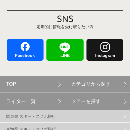
その他(21)
上越国際スキー場
1
戸狩温泉スキー場
2
SNS
定期的に情報を受け取りたい方
Hakuba47
1
つがいけマウンテンリゾート
5
舞子スノーリゾート
1
志賀高原
3
Facebook
LINE
Instagram
軽井沢プリンスホテルスキー場
1
TOP
カテゴリから探す
白馬岩岳スノーフィールド
9
ライター一覧
ツアーを探す
エイブル白馬五竜
5
関東発 スキー・スノボ旅行
群馬みなかみほうだいぎスキー場
1
東海発 スキー・スノボ旅行