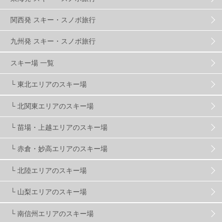
関西発 スキー・スノボ旅行
ハンターマウンテン塩原
2
九州発 スキー・スノボ旅行
グランスノー奥伊吹
1
川場スキー場
3
スキー場 一覧
└ 東北エリアのスキー場
関東
5
FUSO SKI & BOOTS TUNE
7
SAJ
4
└ 北関東エリアのスキー場
株式会社アルペン
4
北海道
1
札幌
1
└ 苗場・上越エリアのスキー場
└ 赤倉・妙高エリアのスキー場
滋賀県
2
キャンペーン
5
全国旅行支援
1
└ 北陸エリアのスキー場
長野
16
朝発日帰り
8
初すべり
8
└ 山梨エリアのスキー場
└ 南信州エリアのスキー場
夏のアウトドア
2
ハイキング
1
入笠山
1