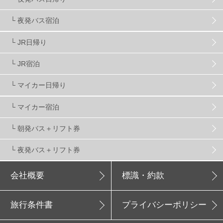
新潟県
16
群馬県
17
山梨県
4
└ 夜発バス宿泊
└ JR日帰り
上信越
7
関越
5
白馬
51
志賀
4
└ JR宿泊
軽井沢
6
湯沢
4
舞子
4
水上
3
└ マイカー日帰り
└ マイカー宿泊
苗場
2
丸沼
5
たんばら
6
└ 朝発バス＋リフト券
└ 夜発バス＋リフト券
会社概要
標識・約款
旅行条件書
プライバシーポリシー