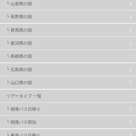
└ 山形県の宿
プロから教わる
51
ビギナー・初心者
106
└ 長野県の宿
スノーボード ギア
31
└ 群馬県の宿
└ 新潟県の宿
スキー場・ゲレンデ情報
117
└ 島根県の宿
キッズ・ファミリー
31
日帰り
34
新幹線
8
└ 広島県の宿
└ 山口県の宿
スノーボーダーおすすめ
90
ツアータイプ 一覧
スキーヤーおすすめ
42
パウダースノー
29
└ 朝発バス日帰り
└ 朝発バス宿泊
アクセス抜群
25
東京近郊
11
長野県
78
└ 夜発バス日帰り