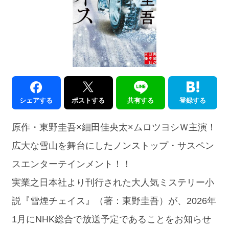
シェアする
ポストする
共有する
登録する
原作・東野圭吾×細田佳央太×ムロツヨシＷ主演！
広大な雪山を舞台にしたノンストップ・サスペン
スエンターテインメント！！
実業之日本社より刊行された大人気ミステリー小
説『雪煙チェイス』（著：東野圭吾）が、2026年
1月にNHK総合で放送予定であることをお知らせ