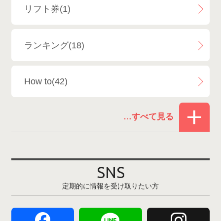
リフト券(1)
エイブル白馬五竜＆Hakuba47
6
ランキング(18)
白馬乗鞍温泉スキー場
4
How to(42)
Snowboard Shop F.JANCK
15
お役立ち情報(61)
ウイングヒルズ白鳥リゾート
1
その他(21)
上越国際スキー場
1
戸狩温泉スキー場
2
SNS
定期的に情報を受け取りたい方
Hakuba47
1
つがいけマウンテンリゾート
5