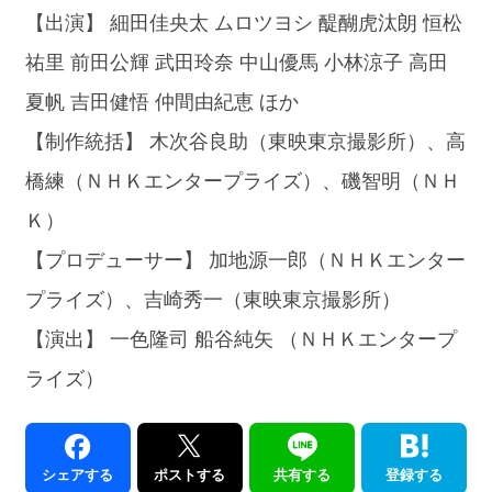
【出演】 細田佳央太 ムロツヨシ 醍醐虎汰朗 恒松
祐里 前田公輝 武田玲奈 中山優馬 小林涼子 高田
夏帆 吉田健悟 仲間由紀恵 ほか
【制作統括】 木次谷良助（東映東京撮影所）、高
橋練（ＮＨＫエンタープライズ）、磯智明（ＮＨ
Ｋ）
【プロデューサー】 加地源一郎（ＮＨＫエンター
プライズ）、吉崎秀一（東映東京撮影所）
【演出】 一色隆司 船谷純矢 （ＮＨＫエンタープ
ライズ）
シェアする
ポストする
共有する
登録する