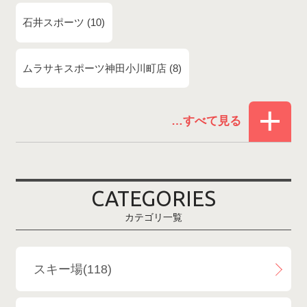
石井スポーツ
10
ムラサキスポーツ神田小川町店
8
赤倉温泉スキー場
1
白馬コルチナスキー場
3
爺ガ岳スキー場
2
CATEGORIES
鹿島槍スキー場ファミリーパーク
2
カテゴリ一覧
斑尾高原スキー場
4
白馬さのさかスキー場
3
スキー場(118)
白馬八方尾根スキー場
4