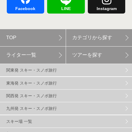
舞子スノーリゾート
1
志賀高原
3
Facebook
LINE
Instagram
軽井沢プリンスホテルスキー場
1
TOP
カテゴリから探す
白馬岩岳スノーフィールド
9
ライター一覧
ツアーを探す
エイブル白馬五竜
5
関東発 スキー・スノボ旅行
群馬みなかみほうだいぎスキー場
1
東海発 スキー・スノボ旅行
関西発 スキー・スノボ旅行
ハンターマウンテン塩原
2
九州発 スキー・スノボ旅行
グランスノー奥伊吹
1
川場スキー場
3
スキー場 一覧