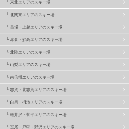
└ 東北エリアのスキー場
関東
5
FUSO SKI & BOOTS TUNE
7
SAJ
4
└ 北関東エリアのスキー場
株式会社アルペン
4
北海道
1
札幌
1
└ 苗場・上越エリアのスキー場
└ 赤倉・妙高エリアのスキー場
滋賀県
2
キャンペーン
5
全国旅行支援
1
└ 北陸エリアのスキー場
長野
16
朝発日帰り
8
初すべり
8
└ 山梨エリアのスキー場
└ 南信州エリアのスキー場
夏のアウトドア
2
ハイキング
1
入笠山
1
└ 志賀・北志賀エリアのスキー場
温泉
2
JRSKI
2
よませ温泉
3
└ 白馬・栂池エリアのスキー場
└ 軽井沢・菅平エリアのスキー場
X-JAM高井富士
3
北志賀小丸山
2
└ 斑尾・戸狩・野沢エリアのスキー場