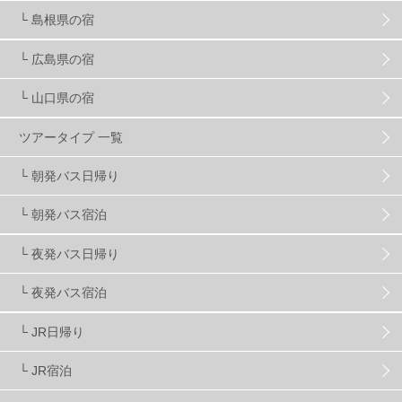
└ 島根県の宿
キッズ・ファミリー
31
日帰り
34
新幹線
8
└ 広島県の宿
└ 山口県の宿
スノーボーダーおすすめ
90
ツアータイプ 一覧
スキーヤーおすすめ
42
パウダースノー
29
└ 朝発バス日帰り
└ 朝発バス宿泊
アクセス抜群
25
東京近郊
11
長野県
78
└ 夜発バス日帰り
新潟県
16
群馬県
17
山梨県
4
└ 夜発バス宿泊
└ JR日帰り
上信越
7
関越
5
白馬
51
志賀
4
└ JR宿泊