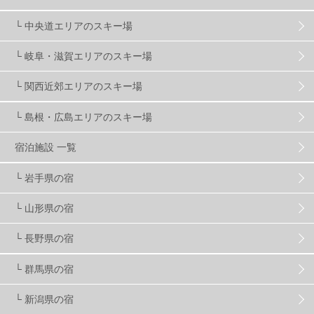
ゴールデンウィーク
1
春スキー
3
栃木県
7
└ 中央道エリアのスキー場
└ 岐阜・滋賀エリアのスキー場
マイカー派
8
学生＆卒業旅行
5
JSBA
10
└ 関西近郊エリアのスキー場
└ 島根・広島エリアのスキー場
竜王スキーパーク
17
斑尾高原
6
宿泊施設 一覧
現地レポート
61
ショップ
29
ウエア
28
└ 岩手県の宿
└ 山形県の宿
プロから教わる
51
ビギナー・初心者
105
└ 長野県の宿
スノーボード ギア
31
└ 群馬県の宿
└ 新潟県の宿
スキー場・ゲレンデ情報
116