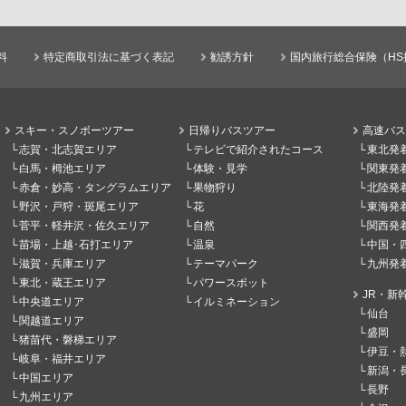
料
特定商取引法に基づく表記
勧誘方針
国内旅行総合保険（HS
スキー・スノボーツアー
日帰りバスツアー
高速バス
志賀・北志賀エリア
テレビで紹介されたコース
東北発
白馬・栂池エリア
体験・見学
関東発
赤倉・妙高・タングラムエリア
果物狩り
北陸発
野沢・戸狩・斑尾エリア
花
東海発
菅平・軽井沢・佐久エリア
自然
関西発
苗場・上越･石打エリア
温泉
中国・
滋賀・兵庫エリア
テーマパーク
九州発
東北・蔵王エリア
パワースポット
JR・新
中央道エリア
イルミネーション
仙台
関越道エリア
盛岡
猪苗代・磐梯エリア
伊豆・
岐阜・福井エリア
新潟・
中国エリア
長野
九州エリア