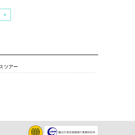
>
スツアー