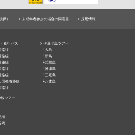
損保）
未成年者参加の場合の同意書
採用情報
・夜行バス
伊豆七島ツアー
着路線
大島
着路線
新島
着路線
式根島
着路線
神津島
着路線
三宅島
四国発着路線
八丈島
着路線
幹線ツアー
熱海
長岡