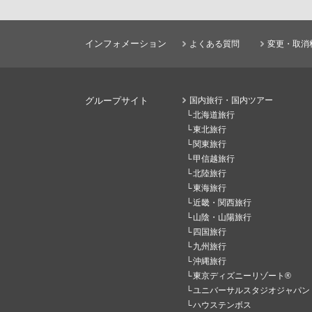
インフォメーション
よくある質問
変更・取消
グループサイト
国内旅行・国内ツアー
北海道旅行
東北旅行
関東旅行
甲信越旅行
北陸旅行
東海旅行
近畿・関西旅行
山陰・山陽旅行
四国旅行
九州旅行
沖縄旅行
東京ディズニーリゾート®
ユニバーサルスタジオジャパン
ハウステンボス