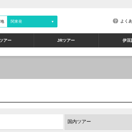
よく
発地
関東発
▼
ツアー
JRツアー
伊豆