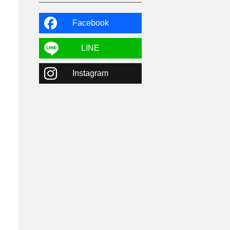
よませ温泉
3
X-JAM高井富士
3
北志賀小丸山
2
Facebook
ゴールデンウィーク
1
春スキー
3
栃木県
7
LINE
マイカー派
8
学生＆卒業旅行
5
Instagram
JSBA
10
竜王スキーパーク
17
斑尾高原
6
現地レポート
61
ショップ
29
ウエア
28
プロから教わる
51
ビギナー・初心者
105
スノーボード ギア
31
スキー場・ゲレンデ情報
116
キッズ・ファミリー
31
日帰り
34
新幹線
8
スノーボーダーおすすめ
90
スキーヤーおすすめ
42
パウダースノー
29