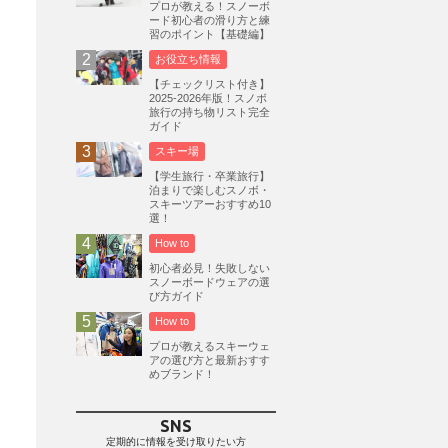
プロが教える！スノーボ
ード初心者の滑り方と練
志賀高原
3
習のポイント【基礎編】
軽井沢プリンスホテルスキー場
1
お役立ち情報
白馬岩岳スノーフィールド
9
【チェックリスト付き】
2025-2026年版！スノボ
エイブル白馬五竜
5
旅行の持ち物リスト完全
ガイド
群馬みなかみほうだいぎスキー場
1
スキー場
ハンターマウンテン塩原
2
【学生旅行・卒業旅行】
グランスノー奥伊吹
1
泊まりで楽しむスノボ・
スキーツアーおすすめ10
川場スキー場
3
関東
5
選！
FUSO SKI & BOOTS TUNE
7
How to
SAJ
4
株式会社アルペン
初心者必見！失敗しない
4
スノーボードウェアの選
北海道
1
札幌
1
滋賀県
2
び方ガイド
How to
キャンペーン
5
全国旅行支援
1
プロが教えるスキーウェ
長野
16
朝発日帰り
8
アの選び方と最新おすす
めブランド！
初すべり
8
夏のアウトドア
2
ハイキング
1
入笠山
1
SNS
温泉
2
JRSKI
2
定期的に情報を受け取りたい方