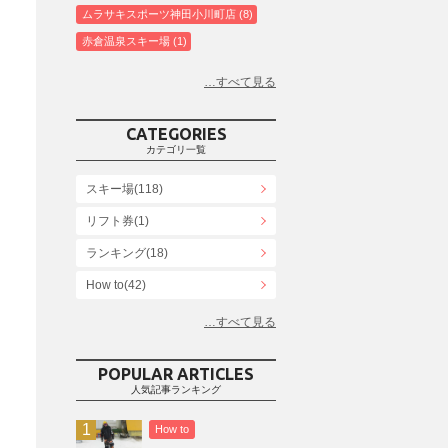
ムラサキスポーツ神田小川町店
8
赤倉温泉スキー場
1
白馬コルチナスキー場
3
爺ガ岳スキー場
2
鹿島槍スキー場ファミリーパーク
2
CATEGORIES
斑尾高原スキー場
4
カテゴリ一覧
白馬さのさかスキー場
3
スキー場(118)
白馬八方尾根スキー場
4
リフト券(1)
エイブル白馬五竜＆Hakuba47
6
ランキング(18)
白馬乗鞍温泉スキー場
4
Snowboard Shop F.JANCK
How to(42)
15
ウイングヒルズ白鳥リゾート
1
お役立ち情報(61)
上越国際スキー場
1
その他(21)
戸狩温泉スキー場
2
POPULAR ARTICLES
人気記事ランキング
Hakuba47
1
つがいけマウンテンリゾート
5
How to
舞子スノーリゾート
1