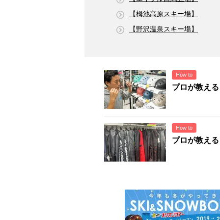
【栂池高原スキー場】
【野沢温泉スキー場】
How to
プロが教える
How to
プロが教える