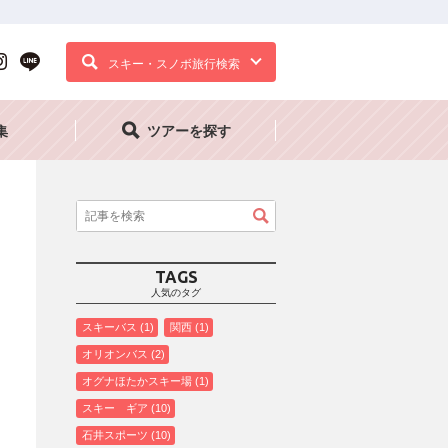
スキー・スノボ旅行検索
集
ツアーを探す
TAGS
人気のタグ
スキーバス
1
関西
1
オリオンバス
2
オグナほたかスキー場
1
スキー ギア
10
石井スポーツ
10