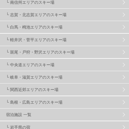
└ 南信州エリアのスキー場
夏のアウトドア
2
ハイキング
1
入笠山
1
└ 志賀・北志賀エリアのスキー場
温泉
2
JRSKI
2
よませ温泉
3
└ 白馬・栂池エリアのスキー場
└ 軽井沢・菅平エリアのスキー場
X-JAM高井富士
3
北志賀小丸山
2
└ 斑尾・戸狩・野沢エリアのスキー場
ゴールデンウィーク
1
春スキー
3
栃木県
7
└ 中央道エリアのスキー場
└ 岐阜・滋賀エリアのスキー場
マイカー派
8
学生＆卒業旅行
5
JSBA
10
└ 関西近郊エリアのスキー場
└ 島根・広島エリアのスキー場
竜王スキーパーク
17
斑尾高原
6
宿泊施設 一覧
現地レポート
61
ショップ
29
ウエア
28
└ 岩手県の宿