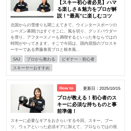
【スキー初心者必見】ハマ
る楽しさ＆魅力をプロが解
説！“最高”に楽しむコツ
北国からの雪便りも聞こえてきて、ウインタースポーツの
シーズン幕開けはすぐそこに。風を切り、グッドパウダー
を滑り、アフタースノーも満喫するといった冬ならではの
時間がやってきます。そこで今回は、国内屈指のプロスキ
ーヤーである齊藤泰英プロと根本風...
SAJ
プロから教わる
ビギナー・初心者
スキーヤーおすすめ
How to
更新日：2025/10/15
プロが教える！初心者のス
キーに必須な持ちものと事
前準備！
スキーに必要なギアをおさらいする今回。スキー、ブー
ツ、ウェアといった必須ギアに加えて、プロならではの視