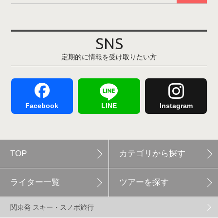
その他(21)
上越国際スキー場
1
戸狩温泉スキー場
2
SNS
定期的に情報を受け取りたい方
Hakuba47
1
つがいけマウンテンリゾート
5
舞子スノーリゾート
1
志賀高原
3
Facebook
LINE
Instagram
軽井沢プリンスホテルスキー場
1
TOP
カテゴリから探す
白馬岩岳スノーフィールド
9
ライター一覧
ツアーを探す
エイブル白馬五竜
5
関東発 スキー・スノボ旅行