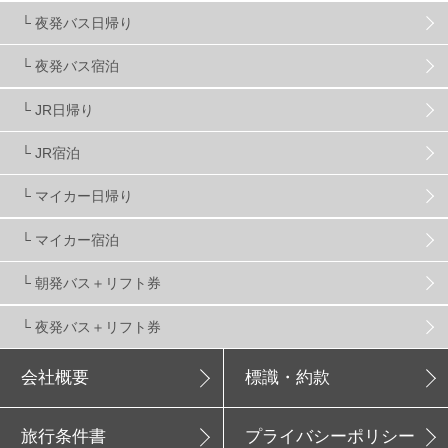
└ 夜発バス日帰り
新潟県
16
群馬県
17
山梨県
4
└ 夜発バス宿泊
└ JR日帰り
上信越
7
関越
5
白馬
51
志賀
4
└ JR宿泊
軽井沢
6
湯沢
4
舞子
4
水上
3
└ マイカー日帰り
└ マイカー宿泊
苗場
2
丸沼
5
たんばら
6
└ 朝発バス＋リフト券
└ 夜発バス＋リフト券
会社概要
標識・約款
旅行条件書
プライバシーポリシー