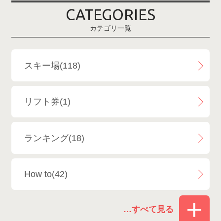
CATEGORIES
鹿島槍スキー場ファミリーパーク
2
カテゴリ一覧
斑尾高原スキー場
4
白馬さのさかスキー場
3
スキー場(118)
白馬八方尾根スキー場
4
リフト券(1)
エイブル白馬五竜＆Hakuba47
6
ランキング(18)
白馬乗鞍温泉スキー場
4
How to(42)
Snowboard Shop F.JANCK
15
お役立ち情報(61)
ウイングヒルズ白鳥リゾート
1