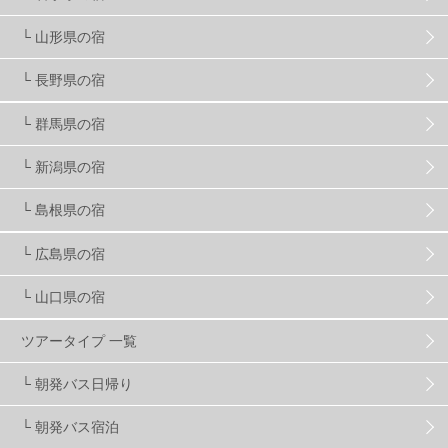
└ 山形県の宿
プロから教わる
51
ビギナー・初心者
105
└ 長野県の宿
スノーボード ギア
31
└ 群馬県の宿
└ 新潟県の宿
スキー場・ゲレンデ情報
116
└ 島根県の宿
キッズ・ファミリー
31
日帰り
34
新幹線
8
└ 広島県の宿
└ 山口県の宿
スノーボーダーおすすめ
90
ツアータイプ 一覧
スキーヤーおすすめ
42
パウダースノー
29
└ 朝発バス日帰り
└ 朝発バス宿泊
アクセス抜群
25
東京近郊
11
長野県
78