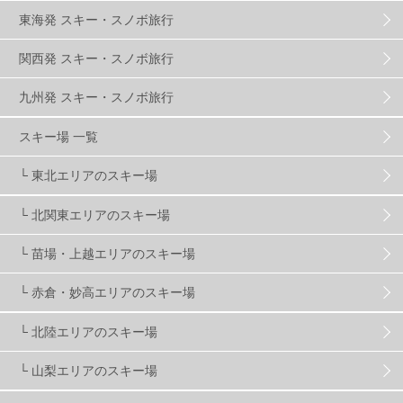
群馬みなかみほうだいぎスキー場
1
東海発 スキー・スノボ旅行
関西発 スキー・スノボ旅行
ハンターマウンテン塩原
2
九州発 スキー・スノボ旅行
グランスノー奥伊吹
1
川場スキー場
3
スキー場 一覧
└ 東北エリアのスキー場
関東
5
FUSO SKI & BOOTS TUNE
7
SAJ
4
└ 北関東エリアのスキー場
株式会社アルペン
4
北海道
1
札幌
1
└ 苗場・上越エリアのスキー場
└ 赤倉・妙高エリアのスキー場
滋賀県
2
キャンペーン
5
全国旅行支援
1
└ 北陸エリアのスキー場
長野
16
朝発日帰り
8
初すべり
8
└ 山梨エリアのスキー場