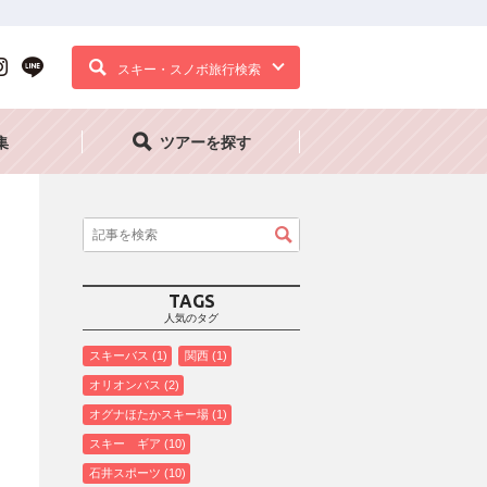
スキー・スノボ旅行検索
集
ツアーを探す
TAGS
人気のタグ
スキーバス
1
関西
1
オリオンバス
2
オグナほたかスキー場
1
スキー ギア
10
石井スポーツ
10