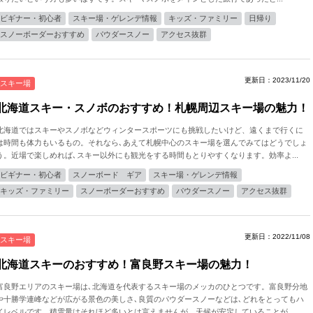
ビギナー・初心者
スキー場・ゲレンデ情報
キッズ・ファミリー
日帰り
スノーボーダーおすすめ
パウダースノー
アクセス抜群
更新日：2023/11/20
スキー場
北海道スキー・スノボのおすすめ！札幌周辺スキー場の魅力！
北海道ではスキーやスノボなどウィンタースポーツにも挑戦したいけど、遠くまで行くに
は時間も体力もいるもの。それなら､あえて札幌中心のスキー場を選んでみてはどうでしょ
う。近場で楽しめれば､スキー以外にも観光をする時間もとりやすくなります。効率よ...
ビギナー・初心者
スノーボード ギア
スキー場・ゲレンデ情報
キッズ・ファミリー
スノーボーダーおすすめ
パウダースノー
アクセス抜群
更新日：2022/11/08
スキー場
北海道スキーのおすすめ！富良野スキー場の魅力！
富良野エリアのスキー場は､北海道を代表するスキー場のメッカのひとつです。富良野分地
や十勝学連峰などが広がる景色の美しさ､良質のパウダースノーなどは､どれをとってもハ
イレベルです。積雪量はそれほど多いとは言えませんが、天候が安定していることが...