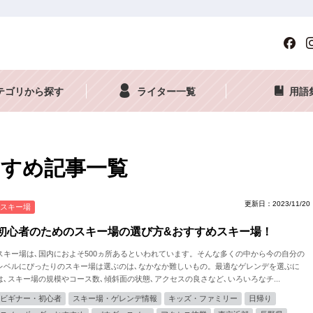
テゴリから探す
ライター一覧
用語
すめ記事一覧
更新日：2023/11/20
スキー場
初心者のためのスキー場の選び方&おすすめスキー場！
スキー場は､国内におよそ500ヵ所あるといわれています。そんな多くの中から今の自分の
レベルにぴったりのスキー場は選ぶのは､なかなか難しいもの。最適なゲレンデを選ぶに
は､スキー場の規模やコース数､傾斜面の状態､アクセスの良さなど､いろいろなチ...
ビギナー・初心者
スキー場・ゲレンデ情報
キッズ・ファミリー
日帰り