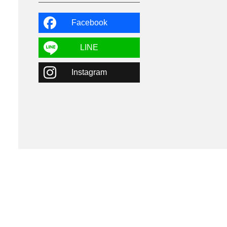
よませ温泉
3
X-JAM高井富士
3
北志賀小丸山
2
Facebook
ゴールデンウィーク
1
春スキー
3
栃木県
7
LINE
マイカー派
8
学生＆卒業旅行
5
Instagram
JSBA
10
竜王スキーパーク
17
斑尾高原
6
現地レポート
61
ショップ
29
ウエア
28
プロから教わる
51
ビギナー・初心者
105
スノーボード ギア
31
スキー場・ゲレンデ情報
116
キッズ・ファミリー
31
日帰り
34
新幹線
8
スノーボーダーおすすめ
90
スキーヤーおすすめ
42
パウダースノー
29