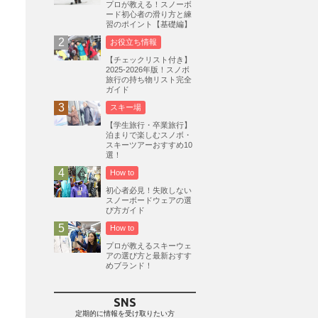
プロが教える！スノーボ
ード初心者の滑り方と練
志賀高原
3
習のポイント【基礎編】
軽井沢プリンスホテルスキー場
1
お役立ち情報
白馬岩岳スノーフィールド
9
【チェックリスト付き】
2025-2026年版！スノボ
エイブル白馬五竜
5
旅行の持ち物リスト完全
ガイド
群馬みなかみほうだいぎスキー場
1
スキー場
ハンターマウンテン塩原
2
【学生旅行・卒業旅行】
グランスノー奥伊吹
1
泊まりで楽しむスノボ・
スキーツアーおすすめ10
川場スキー場
3
関東
5
選！
FUSO SKI & BOOTS TUNE
7
How to
SAJ
4
株式会社アルペン
初心者必見！失敗しない
4
スノーボードウェアの選
北海道
1
札幌
1
滋賀県
2
び方ガイド
How to
キャンペーン
5
全国旅行支援
1
プロが教えるスキーウェ
長野
16
朝発日帰り
8
アの選び方と最新おすす
めブランド！
初すべり
8
夏のアウトドア
2
ハイキング
1
入笠山
1
SNS
温泉
2
JRSKI
2
定期的に情報を受け取りたい方