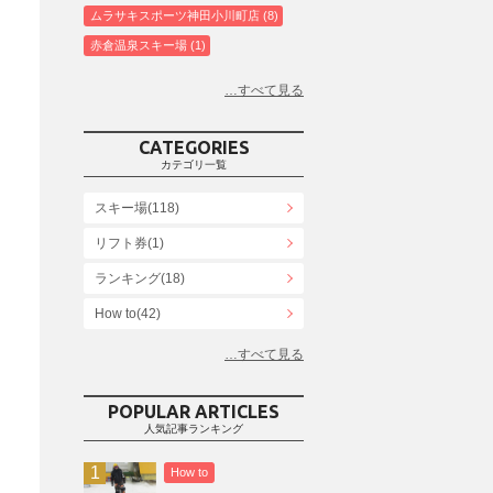
ムラサキスポーツ神田小川町店
8
赤倉温泉スキー場
1
白馬コルチナスキー場
3
爺ガ岳スキー場
2
鹿島槍スキー場ファミリーパーク
2
CATEGORIES
斑尾高原スキー場
4
カテゴリ一覧
白馬さのさかスキー場
3
スキー場(118)
白馬八方尾根スキー場
4
リフト券(1)
エイブル白馬五竜＆Hakuba47
6
ランキング(18)
白馬乗鞍温泉スキー場
4
Snowboard Shop F.JANCK
How to(42)
15
ウイングヒルズ白鳥リゾート
1
お役立ち情報(61)
上越国際スキー場
1
その他(21)
戸狩温泉スキー場
2
POPULAR ARTICLES
人気記事ランキング
Hakuba47
1
つがいけマウンテンリゾート
5
How to
舞子スノーリゾート
1