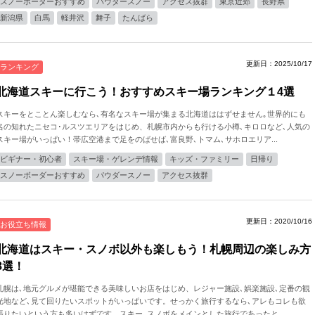
スノーボーダーおすすめ
パウダースノー
アクセス抜群
東京近郊
長野県
新潟県
白馬
軽井沢
舞子
たんばら
更新日：2025/10/17
ランキング
北海道スキーに行こう！おすすめスキー場ランキング１4選
スキーをとことん楽しむなら､有名なスキー場が集まる北海道ははずせません｡世界的にも
名の知れたニセコ･ルスツエリアをはじめ、札幌市内からも行ける小樽､キロロなど､人気の
スキー場がいっぱい！帯広空港まで足をのばせば､富良野､トマム､サホロエリア...
ビギナー・初心者
スキー場・ゲレンデ情報
キッズ・ファミリー
日帰り
スノーボーダーおすすめ
パウダースノー
アクセス抜群
更新日：2020/10/16
お役立ち情報
北海道はスキー・スノボ以外も楽しもう！札幌周辺の楽しみ方
8選！
札幌は､地元グルメが堪能できる美味しいお店をはじめ、レジャー施設､娯楽施設､定番の観
光地など､見て回りたいスポットがいっぱいです。せっかく旅行するなら､アレもコレも欲
張りたいという方も多いはずです。スキー､スノボをメインとした旅行であったと...