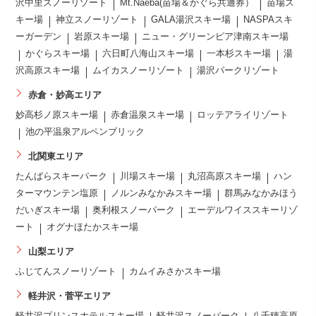
沢中里スノーリゾート
Mt.Naeba(苗場＆かぐら共通券）
苗場ス
キー場
神立スノーリゾート
GALA湯沢スキー場
NASPAスキ
ーガーデン
岩原スキー場
ニュー・グリーンピア津南スキー場
かぐらスキー場
六日町八海山スキー場
一本杉スキー場
湯
沢高原スキー場
ムイカスノーリゾート
湯沢パークリゾート
赤倉・妙高エリア
妙高杉ノ原スキー場
赤倉温泉スキー場
ロッテアライリゾート
池の平温泉アルペンブリック
北関東エリア
たんばらスキーパーク
川場スキー場
丸沼高原スキー場
ハン
ターマウンテン塩原
ノルンみなかみスキー場
群馬みなかみほう
だいぎスキー場
奥利根スノーパーク
エーデルワイススキーリゾ
ート
オグナほたかスキー場
山梨エリア
ふじてんスノーリゾート
カムイみさかスキー場
軽井沢・菅平エリア