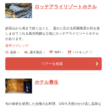
ロッテアライリゾートホテル
妙高山から海まで続く山々と、 遥かに広がる田園風景が目を楽
しませてくれる風光明媚な土地にロッテアライリゾートホテル
があります。
最寄りゲレンデ
温泉 --
露天風呂 --
WiFi --
バイキング 〇
ツアーを検索
ホテル豊生
旬の食材を使用した自慢のお料理、100％天然のかけ流し温泉な