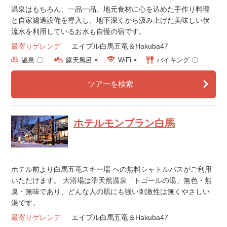
温泉はもちろん、一品一品、地元食材に心を込めた手作り料理
と自家濾過設備を導入し、地下深くから汲み上げた美味しい伏
流水を利用しているお水も自慢の宿です。
最寄りゲレンデ
エイブル白馬五竜＆Hakuba47
温泉 〇
露天風呂 ×
WiFi ×
バイキング 〇
ツアーを検索
ホテルモンブラン白馬
ホテル前より白馬五竜スキー場 への無料シャトルバスがご利用
いただけます。 大浴場は準天然温泉「トゴールの湯」無色・無
臭・無味であり、どんな人の肌にも強い刺激性は無くやさしい
湯です。
最寄りゲレンデ
エイブル白馬五竜＆Hakuba47