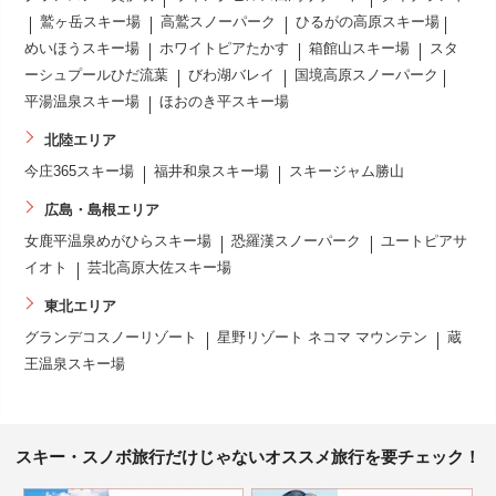
鷲ヶ岳スキー場
高鷲スノーパーク
ひるがの高原スキー場
めいほうスキー場
ホワイトピアたかす
箱館山スキー場
スタ
ーシュプールひだ流葉
びわ湖バレイ
国境高原スノーパーク
平湯温泉スキー場
ほおのき平スキー場
北陸エリア
今庄365スキー場
福井和泉スキー場
スキージャム勝山
広島・島根エリア
女鹿平温泉めがひらスキー場
恐羅漢スノーパーク
ユートピアサ
イオト
芸北高原大佐スキー場
東北エリア
グランデコスノーリゾート
星野リゾート ネコマ マウンテン
蔵
王温泉スキー場
スキー・スノボ旅行だけじゃないオススメ旅行を要チェック！