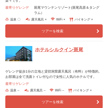
楽々です。
最寄りゲレンデ
斑尾マウンテンリゾート(斑尾高原＆タング
ラム）
温泉 〇
露天風呂 ×
WiFi ×
バイキング ×
ツアーを検索
ホテルシルクイン斑尾
ゲレンデ徒歩1分の立地と貸切洞窟露天風呂（有料）が特徴的。
お部屋は全て洗面トイレ付なので女性に人気のホテルです。
最寄りゲレンデ
温泉 --
露天風呂 --
WiFi --
バイキング ×
ツアーを検索