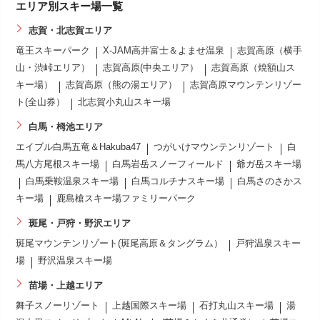
エリア別スキー場一覧
志賀・北志賀エリア
竜王スキーパーク
X-JAM高井富士＆よませ温泉
志賀高原（横手
山・渋峠エリア）
志賀高原(中央エリア）
志賀高原（焼額山ス
キー場）
志賀高原（熊の湯エリア）
志賀高原マウンテンリゾー
ト(全山券）
北志賀小丸山スキー場
白馬・栂池エリア
エイブル白馬五竜＆Hakuba47
つがいけマウンテンリゾート
白
馬八方尾根スキー場
白馬岩岳スノーフィールド
爺ガ岳スキー場
白馬乗鞍温泉スキー場
白馬コルチナスキー場
白馬さのさかス
キー場
鹿島槍スキー場ファミリーパーク
斑尾・戸狩・野沢エリア
斑尾マウンテンリゾート(斑尾高原＆タングラム）
戸狩温泉スキー
場
野沢温泉スキー場
苗場・上越エリア
舞子スノーリゾート
上越国際スキー場
石打丸山スキー場
湯