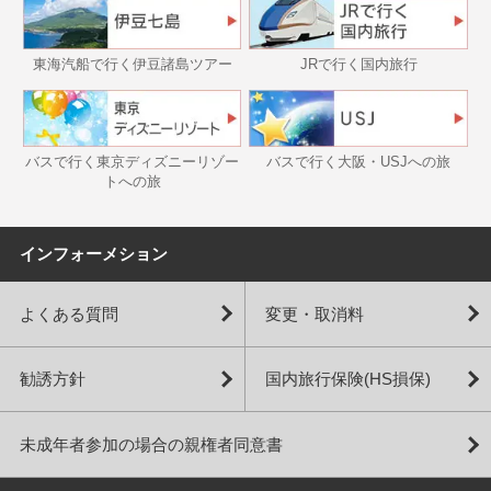
東海汽船で行く伊豆諸島ツアー
JRで行く国内旅行
バスで行く東京ディズニーリゾー
バスで行く大阪・USJへの旅
トへの旅
インフォーメション
よくある質問
変更・取消料
勧誘方針
国内旅行保険(HS損保)
未成年者参加の場合の親権者同意書