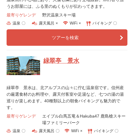
うお部屋には、ふる里のぬくもりが伝わってきます。
最寄りゲレンデ
野沢温泉スキー場
温泉 〇
露天風呂 ×
WiFi ×
バイキング 〇
ツアーを検索
緑翠亭 景水
緑翠亭 景水は、北アルプスの山々に佇む温泉宿です。信州産
の厳選食材のお料理や、露天付客室や足湯など、七つの湯の湯
巡りが楽しめます。40種類以上の朝食バイキングも魅力的で
す。
最寄りゲレンデ
エイブル白馬五竜＆Hakuba47 鹿島槍スキー
場ファミリーパーク
温泉 〇
露天風呂 〇
WiFi ×
バイキング 〇