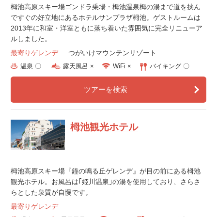
栂池高原スキー場ゴンドラ乗場・栂池温泉栂の湯まで道を挟ん
ですぐの好立地にあるホテルサンプラザ栂池。ゲストルームは
2013年に和室・洋室ともに落ち着いた雰囲気に完全リニューア
ルしました。
最寄りゲレンデ
つがいけマウンテンリゾート
温泉 〇
露天風呂 ×
WiFi ×
バイキング 〇
ツアーを検索
栂池観光ホテル
栂池高原スキー場『鐘の鳴る丘ゲレンデ』が目の前にある栂池
観光ホテル。お風呂は｢姫川温泉｣の湯を使用しており、さらさ
らとした泉質が自慢です。
最寄りゲレンデ