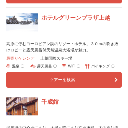
ホテルグリーンプラザ上越
高原に佇むヨーロピアン調のリゾートホテル。３０ｍの吹き抜
けロビーと露天風呂付天然温泉大浴場が魅力。
最寄りゲレンデ
上越国際スキー場
温泉 〇
露天風呂 〇
WiFi 〇
バイキング 〇
ツアーを検索
千歳館
温泉街の中心地にあり、大湯も隣にあり立地抜群。木の香り漂