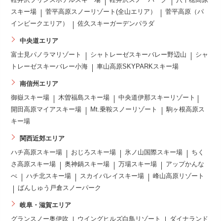
軽井沢プリンスホテルスキー場
軽井沢スノーパーク
八千穂高原
スキー場
菅平高原スノーリゾート(全山エリア）
菅平高原（パ
インビークエリア）
佐久スキーガーデンパラダ
中央道エリア
富士見パノラマリゾート
シャトレーゼスキーバレー野辺山
シャ
トレーゼスキーバレー小海
車山高原SKYPARKスキー場
南信州エリア
御嶽スキー場
木曽福島スキー場
中央道伊那スキーリゾート
開田高原マイアスキー場
Mt.乗鞍スノーリゾート
駒ヶ根高原ス
キー場
関西近郊エリア
ハチ高原スキー場
おじろスキー場
氷ノ山国際スキー場
ちく
さ高原スキー場
奥神鍋スキー場
万場スキー場
アップかんな
べ
ハチ北スキー場
スカイバレイスキー場
峰山高原リゾート
ばんしゅう戸倉スノーパーク
岐阜・滋賀エリア
グランスノー奥伊吹
ウイングヒルズ白鳥リゾート
ダイナランド