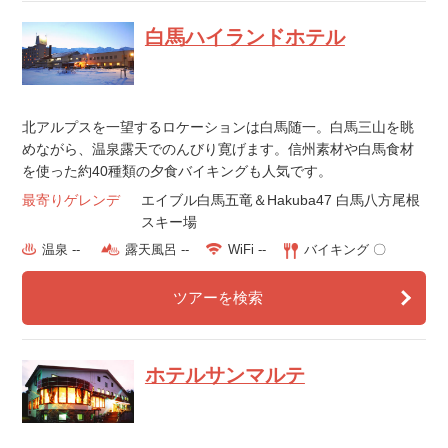
白馬ハイランドホテル
北アルプスを一望するロケーションは白馬随一。白馬三山を眺
めながら、温泉露天でのんびり寛げます。信州素材や白馬食材
を使った約40種類の夕食バイキングも人気です。
最寄りゲレンデ
エイブル白馬五竜＆Hakuba47 白馬八方尾根
スキー場
温泉 --
露天風呂 --
WiFi --
バイキング 〇
ツアーを検索
ホテルサンマルテ