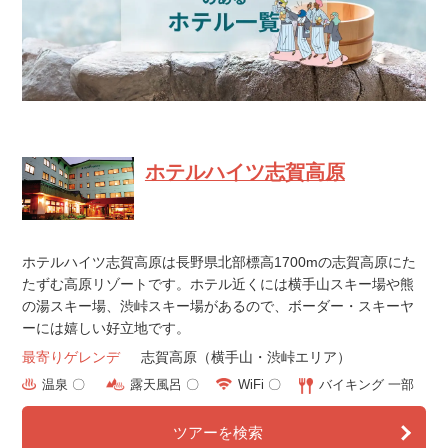
ホテルハイツ志賀高原
ホテルハイツ志賀高原は長野県北部標高1700mの志賀高原にた
たずむ高原リゾートです。ホテル近くには横手山スキー場や熊
の湯スキー場、渋峠スキー場があるので、ボーダー・スキーヤ
ーには嬉しい好立地です。
最寄りゲレンデ
志賀高原（横手山・渋峠エリア）
温泉 〇
露天風呂 〇
WiFi 〇
バイキング 一部
ツアーを検索