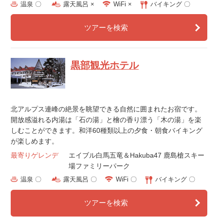
温泉 〇
露天風呂 ×
WiFi ×
バイキング 〇
ツアーを検索
黒部観光ホテル
北アルプス連峰の絶景を眺望できる自然に囲まれたお宿です。
開放感溢れる内湯は「石の湯」と檜の香り漂う「木の湯」を楽
しむことができます。和洋60種類以上の夕食・朝食バイキング
が楽しめます。
最寄りゲレンデ
エイブル白馬五竜＆Hakuba47 鹿島槍スキー
場ファミリーパーク
温泉 〇
露天風呂 〇
WiFi 〇
バイキング 〇
ツアーを検索