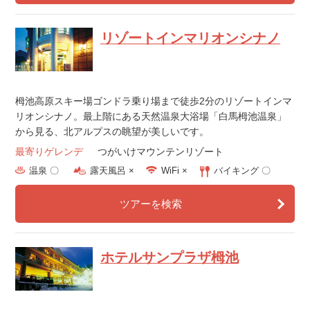
リゾートインマリオンシナノ
栂池高原スキー場ゴンドラ乗り場まで徒歩2分のリゾートインマ
リオンシナノ。最上階にある天然温泉大浴場「白馬栂池温泉」
から見る、北アルプスの眺望が美しいです。
最寄りゲレンデ
つがいけマウンテンリゾート
温泉 〇
露天風呂 ×
WiFi ×
バイキング 〇
ツアーを検索
ホテルサンプラザ栂池