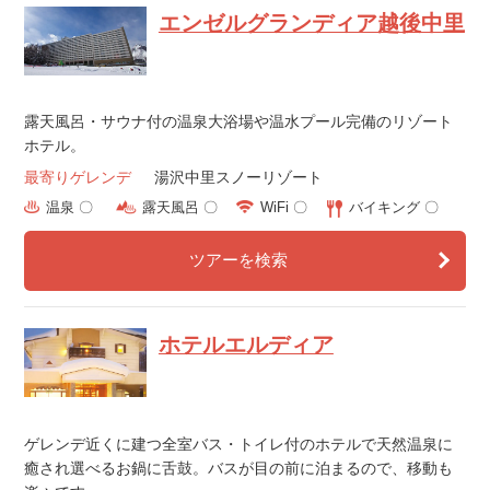
エンゼルグランディア越後中里
露天風呂・サウナ付の温泉大浴場や温水プール完備のリゾート
ホテル。
最寄りゲレンデ
湯沢中里スノーリゾート
温泉 〇
露天風呂 〇
WiFi 〇
バイキング 〇
ツアーを検索
ホテルエルディア
ゲレンデ近くに建つ全室バス・トイレ付のホテルで天然温泉に
癒され選べるお鍋に舌鼓。バスが目の前に泊まるので、移動も