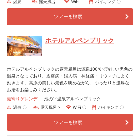
温泉 --
露天風呂 --
WiFi --
バイキング 〇
ツアーを検索
ホテルアルペンブリック
ホテルアルペンブリックの露天風呂は源泉100％で珍しい黒色の
温泉となっており、皮膚病・婦人病・神経痛・リウマチによく
効きます。高原の美しい景色を眺めながら、ゆったりと濃厚な
お湯をお楽しみください。
最寄りゲレンデ
池の平温泉アルペンブリック
温泉 〇
露天風呂 ×
WiFi 〇
バイキング 〇
ツアーを検索