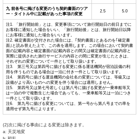
九 前各号に掲げる変更のうち契約書面のツア
2.5
5.0
ー・タイトル中に記載があった事項の変更
注1. 「旅行開始前」とは、変更事項について旅行開始日の前日までに
お客様に通知した場合をいい、「旅行開始後」とは、旅行開始日以降
にお客様に通知した場合をいいます。
注2. 確定書面が交付された場合には、｢契約書面｣とあるのを｢確定書
面｣と読み替えた上で、この表を適用します。この場合において契約書
面の記載内容と確定書面の記載内容との間又は確定書面の記載内容と
実際に提供された旅行サービスの内容との間に変更が生じたときは、
それぞれの変更について一件として取り扱います。
注3. 第三号又は第四号に揚げる変更に係る運送機関が宿泊設備の利
用を伴うものである場合は一泊に付き一件として取り扱います。
注4. 第四号に揚げる運送機関の会社名の変更については、等級又は
設備がより高いものへの変更を伴う場合には適用しません。
注5. 第四号又は第七号若しくは第八号に揚げる変更が一乗車船等又
は一泊の中で複数生じた場合であっても、一乗車船等又は一泊につき
一件として取り扱います。
注6. 第九号に揚げる変更については、第一号から第八号までの率を
適用せず第九号によります。
(2)次に掲げる事由による変更は除きます。
a: 天災地変
b: 戦乱