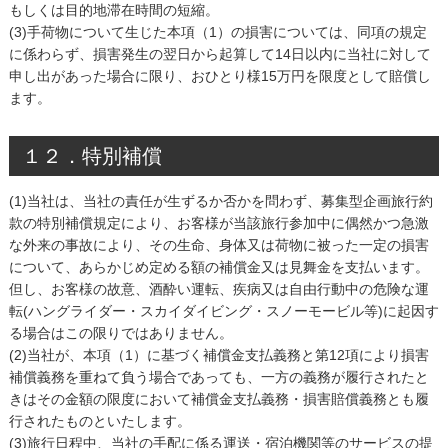
もしくは目的地滞在時間の短縮。
(3)手荷物について生じた本項（1）の損害については、同項の規定
に係わらず、損害発生の翌日から起算して14日以内に当社に対して
申し出があった場合に限り、おひとり様15万円を限度として賠償し
ます。
１２．特別補償
(1)当社は、当社の責任が生ずるか否かを問わず、募集型企画旅行約
款の特別補償規定により、お客様が当該旅行参加中に偶然かつ急激
な外来の事故により、その生命、身体又は荷物に被った一定の損害
について、あらかじめ定める額の補償金又は見舞金を支払います。
但し、お客様の故意、酒酔い運転、疾病又は自由行動中の危険な運
転(ハングライダー・スカイダイビング・スノーモービル等)に起因す
る場合はこの限りではありません。
(2)当社が、本項（1）に基づく補償金支払義務と第12項により損害
補償義務を重ねて負う場合であっても、一方の義務が履行されたと
きはその金額の限度において補償金支払義務・損害賠償義務とも履
行されたものといたします。
(3)旅行日程中、当社の手配に係る運送・宿泊機関等のサービスの提