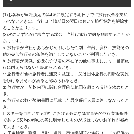
止
(1)お客様が当社所定の第4項に規定する期日までに旅行代金を支払
われないときは、当社は当該期日の翌日において旅行契約を解除す
ることがあります。
(2)次のいずれかに該当する場合、当社は旅行契約を解除することが
あります。
a: 旅行者が当社があらかじめ明示した性別、年齢、資格、技能その
他の参加旅行者の条件を満たしていないことが判明したとき。
b: 旅行者が病気、必要な介助者の不在その他の事由により、当該旅
行に耐えられないと認められるとき。
c: 旅行者が他の旅行者に迷惑を及ぼし、又は団体旅行の円滑な実施
を妨げるおそれがあると認められるとき。
d: 旅行者が、契約内容に関し合理的な範囲を超える負担を求めたと
き。
e: 旅行者の数が契約書面に記載した最少催行人員に達しなかったと
き。
f: スキーを目的とする旅行における必要な降雪量等の旅行実施条件
であって契約の締結の際に明示したものが成就しないおそれが極め
て大きいとき。
g: 天災地変、戦乱、暴動、運送・宿泊機関等の旅行サービス提供の