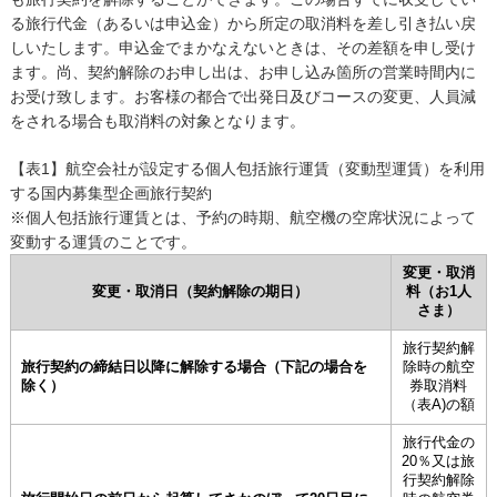
る旅行代金（あるいは申込金）から所定の取消料を差し引き払い戻
しいたします。申込金でまかなえないときは、その差額を申し受け
ます。尚、契約解除のお申し出は、お申し込み箇所の営業時間内に
お受け致します。お客様の都合で出発日及びコースの変更、人員減
をされる場合も取消料の対象となります。
【表1】航空会社が設定する個人包括旅行運賃（変動型運賃）を利用
する国内募集型企画旅行契約
※個人包括旅行運賃とは、予約の時期、航空機の空席状況によって
変動する運賃のことです。
変更・取消
変更・取消日（契約解除の期日）
料（お1人
さま）
旅行契約解
旅行契約の締結日以降に解除する場合（下記の場合を
除時の航空
除く）
券取消料
（表A)の額
旅行代金の
20％又は旅
行契約解除