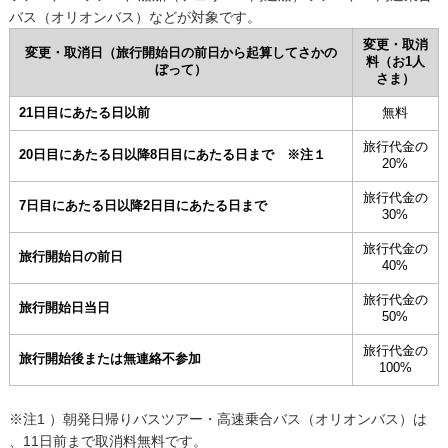
バス（オリオンバス）などが対象です。
変更・取消
変更・取消日（旅行開始日の前日から起算してさかの
料（お1人
ぼって）
さま）
21日目にあたる日以前
無料
旅行代金の
20日目にあたる日以降8日目にあたる日まで
※注１
20%
旅行代金の
7日目にあたる日以降2日目にあたる日まで
30%
旅行代金の
旅行開始日の前日
40%
旅行代金の
旅行開始日当日
50%
旅行代金の
旅行開始後または無連絡不参加
100%
※注1 ）
朝発日帰りバスツアー・高速乗合バス（オリオンバス）は
、11日前まで取消料無料です。