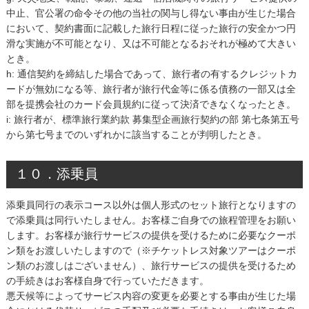
中止、官公署の命令その他の当社の関与し得ない事由が生じた場合
において、契約書面に記載した旅行日程に従った旅行の安全かつ円
滑な実施が不可能となり、又は不可能となるおそれが極めて大きい
とき。
h: 通信契約を締結した場合であって、旅行者の有するクレジットカ
ードが無効になる等、旅行者が旅行代金等に係る債務の一部又は全
部を提携会社のカード会員規約に従って決済できなくなったとき。
i: 旅行者が、標準旅行業約款 募集型企画旅行契約の部 第七条第五号
から第七号までのいずれかに該当することが判明したとき。
１０．添乗員
添乗員同行の表示コース以外は個人形式のセット旅行となりますの
で添乗員は同行いたしません。お客様ご自身での旅程管理をお願い
します。お客様が旅行サービスの提供を受けるために必要なクーポ
ン類をお渡しいたしますので（※チケットレス対象ツアーはクーポ
ン類のお渡しはございません）、旅行サービスの提供を受けるため
の手続きはお客様自身で行っていただきます。
悪天候等によってサービス内容の変更を必要とする事由が生じた場