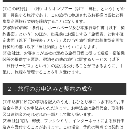
(1)この旅行は、（株）オリオンツアー（以下「当社」という）が企
画・募集する旅行であり、この旅行に参加されるお客様は当社と募
集型企画旅行契約を締結することになります。
(2)契約の内容・条件は、ホームページ及び本旅行条件書（以下「契
約書面」という）のほか、出発前にお渡しする「旅程表」と称す確
定書面（以下「旅程表」という）及び当社旅行業約款募集型企画旅
行契約の部（以下「当社約款」という）によります。
(3)当社は、お客さまが当社の定める旅行日程に従って運送・宿泊機
関等の提供する運送、宿泊その他の旅行に関するサービス（以下
「旅行サービス」という）の提供を受けることができるように、手
配し、旅程を管理することを引き受けます。
２．旅行のお申込みと契約の成立
(1)申込書に所定の事項を記入のうえ、おひとり様につき下記のお申
込金を添えてお申込みいただきます。お申込金は旅行代金、取消料
又は違約金のそれぞれの一部として取り扱います。
(2)当社は電話、郵便、ファクシミリ、インターネットによる旅行申
込みを受付することがあります。この場合、予約の時点では契約は