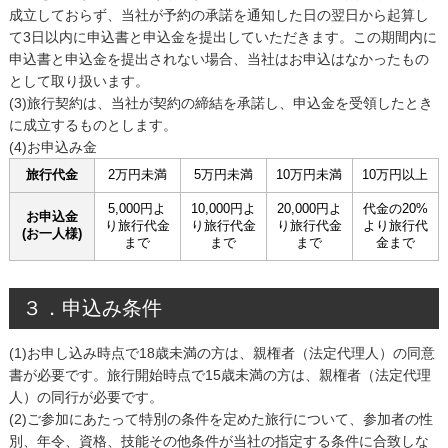
成立しておらず、当社が予約の承諾を通知した日の翌日から起算し
て3日以内に申込書と申込金を提出していただきます。この期間内に
申込書と申込金を提出されない場合、当社はお申込はなかったもの
として取り扱います。
(3)旅行契約は、当社が契約の締結を承諾し、申込金を受領したとき
に成立するものとします。
(4)お申込み金
旅行代金
2万円未満
5万円未満
10万円未満
10万円以上
5,000円よ
10,000円よ
20,000円よ
代金の20%
お申込金
り旅行代金
り旅行代金
り旅行代金
より旅行代
(お一人様)
まで
まで
まで
金まで
３．申込み条件
(1)お申し込み時点で18歳未満の方は、親権者（法定代理人）の同意
書が必要です。旅行開始時点で15歳未満の方は、親権者（法定代理
人）の同行が必要です。
(2)ご参加にあたって特別の条件を定めた旅行について、参加者の性
別、年令、資格、技能その他条件が当社の指定する条件に合致しな