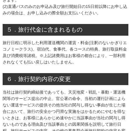
(2)直通バスのみのお申込み及び旅行開始日の15日前以降にお申し込
みの場合は、お申し込みの際全額お支払いください。
５．旅行代金に含まれるもの
旅行日程に明示した利用運送機関の運賃・料金(注釈のないかぎりエ
コノミークラス)、宿泊代、食事代、各コースの特典、旅行取扱料金
及び消費税等諸税。※上記諸費用はお客様の都合により、一部利用
されなくても払い戻しはいたしません。
６．旅行契約内容の変更
当社は旅行契約締結後であっても、天災地変・戦乱・暴動・運送機
関等のサービス提出の中止、官公署の命令、当初の運行計画によら
ない運送サービスの提供その他当社の関与し得ない事由が生じた場
合において、旅行の安全かつ円滑な実施をはかるためにやむを得な
いときは、お客様にあらかじめ速やかに当該事由が当社の関与し得
ないものである理由及び当該事由との因果関係を説明して旅行日
程、旅行サービスの内容、その他の募集型企画旅行契約の内容を変