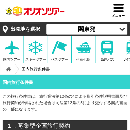
メニュー
関東発
出発地を選択
国内ツアー
スキーツアー
バスツアー
伊豆七島
高速バス
JR
国内旅行条件書
国内旅行条件書
この旅行条件書は、旅行業法第12条の4による取引条件説明書面及び
旅行契約が締結された場合は同法第12条の5により交付する契約書面
の一部になります。
１．募集型企画旅行契約