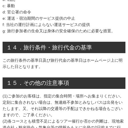
c: 暴動
d: 官公署の命令
e: 運送・宿泊期間のサービス提供の中止
f: 当社の運行計画によらない運送サービスの提供
g: 旅行参加者の生命又は身体の安全確保のために必要な措置。
１４．旅行条件・旅行代金の基準
この旅行条件の基準日及び旅行代金の基準日はホームページ上に明
示した日となります。
１５．その他の注意事項
(1)ご参加のお客様は、指定の集合時間・場所へお集まりください。
定刻に集合されない場合は、無連絡不参加とみなしバスは出発をい
たします。又、それ以降の交通等の手配はできかねる場合もござい
ますので、ご了承ください。
(2)各コースとも積雪不足によるツアー催行か否かの判断は、現地索
道会社・観光協会・気象台等の情報をもとに出発の2日前までに行