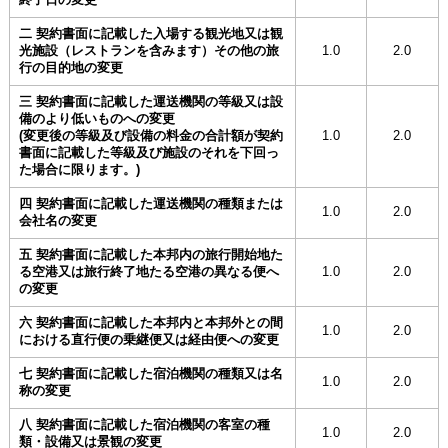
二 契約書面に記載した入場する観光地又は観
光施設（レストランを含みます）その他の旅
1.0
2.0
行の目的地の変更
三 契約書面に記載した運送機関の等級又は設
備のより低いものへの変更
(変更後の等級及び設備の料金の合計額が契約
1.0
2.0
書面に記載した等級及び施設のそれを下回っ
た場合に限ります。)
四 契約書面に記載した運送機関の種類または
1.0
2.0
会社名の変更
五 契約書面に記載した本邦内の旅行開始地た
る空港又は旅行終了地たる空港の異なる便へ
1.0
2.0
の変更
六 契約書面に記載した本邦内と本邦外との間
1.0
2.0
における直行便の乗継便又は経由便への変更
七 契約書面に記載した宿泊機関の種類又は名
1.0
2.0
称の変更
八 契約書面に記載した宿泊機関の客室の種
1.0
2.0
類・設備又は景観の変更