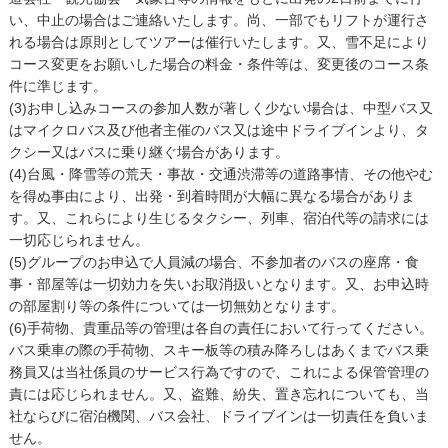
い、中止の場合はご連絡いたします。尚、一部でもリフトが運行さ
れる場合は原則としてツアーは催行いたします。又、雪不足により
コース変更をお願いした場合の料金・条件等は、変更後のコース条
件に準じます。
(3)お申し込みコースの参加人数が著しく少ない場合は、中型バス又
はマイクロバス及び他者主催のバス又は途中ドライブインより、タ
クシー又はバスに乗り継ぐ場合があります。
(4)台風・降雪等の荒天・事故・交通渋滞等の道路事情、その他やむ
を得ぬ事由により、出発・到着時間が大幅に異なる場合がありま
す。又、これらにより生じるタクシー、列車、宿泊代等の請求には
一切応じられません。
(5)グループのお申込で人員減の場合、不参加者のバスの座席・食
事・部屋等は一切効力を失いお取消扱いとなります。又、お申込時
の部屋割り等の条件については一切無効となります。
(6)手荷物、貴重品等の管理は各自の責任において行ってください。
バス乗車の際の手荷物、スキー板等の積み降ろしはあくまでバス乗
務員又は当社係員のサービス行為ですので、これによる保管管理の
責には応じられません。又、盗難、紛失、置き忘れについても、当
社ならびに宿泊機関、バス会社、ドライブインは一切責任を負いま
せん。