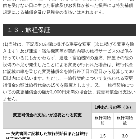
供を受けない日に生じた事故及びお客様が被った損害には特別補償
規定による補償金及び見舞金の支払いはされません。
１３．旅程保証
(1)当社は、下記表の左欄に掲げる重要な変更（次に掲げる変更を除
きます）及び運送・宿泊機関等が契約内容の旅行サービスの提供を
行っているにもかかわらず、運送・宿泊機関の座席、部屋その他の
設備の不足が発生したことによる変更が行われた場合は、旅行代金
に記載の率を乗じた変更補償金を旅行終了日の翌日から起算して30
日以内に支払います。ただし、一旅行契約について支払われる変更
補償金の額は旅行代金の15％を限度とします。又、一旅行契約につ
いての変更補償金の額が1,000円未満の場合は、変更補償金は支払い
ません。
1件あたりの率（％）
変更補償金の支払いが必要となる変更
旅行開始
旅行開始
前
後
一 契約書面に記載した旅行開始日または旅行
1.5
3.0
終了日の変更