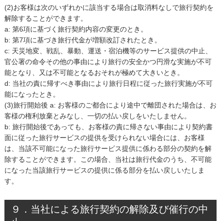
(2)お客様は次のいずれかに該当する場合は取消料なしで旅行契約を
解除することができます。
a: 第6項に基づく旅行契約内容の変更のとき。
b: 第7項に基づき旅行代金が増額改訂されたとき。
c: 天災地変、戦乱、暴動、運送・宿泊機等のサービス提供の中止、
官公署の命令その他の事由により旅行の安全かつ円滑な実施が不可
能となり、又は不可能となるおそれが極めて大きいとき。
d: 当社の責に帰すべき事由により旅行日程に従った旅行実施が不可
能になったとき。
(3)旅行開始後 a: お客様のご都合により途中で離団された場合は、お
客様の権利放棄とみなし、一切の払い戻しをいたしません。
b: 旅行開始後であっても、お客様の責に帰さない事由により契約書
面に従った旅行サービスの提供を受けられない場合には、お客様
は、当該不可能になった旅行サービス提供に係わる部分の契約を解
除することができます。この場合、当社は旅行代金のうち、不可能
になった当該旅行サービスの提供に係る部分を払い戻しいたしま
す。
９．当社による旅行契約の解除及び催行の中