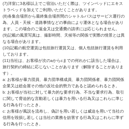
(7)洋室に3名様以上でご宿泊いただく際は、ツインベッドにエキス
トラベッドを加えてご利用いただくことがあります。
(8)各集合場所から最終集合場所間のシャトルバスはサービス運行の
為、人員・天候・道路事情などの事由により運休となる場合があり
ます。この場合のご返金又は交通費の請求には応じられません。
(9)記載の風景写真は、撮影時間、天候等の関係で実際の情景とは異
なる場合があります。
(10)記載の航空運賃は包括旅行運賃又は、個人包括旅行運賃を利用
しております。
(11)当社は、お客様が次のaからcまでの何れかに該当した場合は、
旅行契約の締結に応じないことがあります（解除することがありま
す）。
a: お客様が暴力団員、暴力団準構成員、暴力団関係者、暴力団関係
企業又は総会屋その他の反社会的勢力であると認められるとき。
b: お客様が当社に対して暴力的な要求行為、不当な要求行為、取引
に関して脅迫的な言動若しくは暴力を用いる行為又はこれらに準じ
る行為を行ったとき。
c: お客様が風説を流布し、偽計を用い若しくは威迫を用いて当社の
信用を毀損し若しくは当社の業務を妨害する行為又はこれらに準ず
る行為を行ったとき。