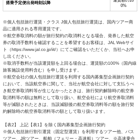
運賃額の10
搭乗予定便出発時刻以降
0%
※個人包括旅行運賃・クラス J個人包括旅行運賃は、国内ツアー商
品に適用される専用運賃です。
※航空券取消料の額が旅行契約の取消料となる場合、発券した航空
券の取消手数料を確認することを希望するお客様は、JAL Webサイ
ト（https://www.jal.co.jp/iit/）にてご確認をいただくか、当社へお申
し出ください。
※取消手数料が当該運賃額を上回る場合は、運賃額の100%（国内線
旅客施設使用料含む）を申し受けます。
※航空会社の個人包括旅行運賃を利用する国内募集型企画旅行契約
において、当該航空券に関して、当社が航空会社に対して支払うべ
き航空券取消料等が生じなかったときは、旅行契約解除時の航空券
取消料等の額は無料として取り扱い、航空会社により航空券取消料
等が減額されたときは、当該減額後の航空券取消料等の額を旅行契
約解除時の航空券取消料等の額として取り扱います。
【表2】 上記【表1】を除く国内募集型企画旅行契約
※個人包括旅行割引運賃（固定型運賃）を利用するツアー他、バス
ツアー、JRツアー、船舶（フェリー・高速船）ツアー、※高速乗合