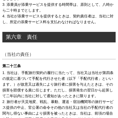
3. 添乗員が添乗サービスを提供する時間帯は、原則として、八時か
ら二十時までとします。
4. 当社が添乗サービスを提供するときは、契約責任者は、当社に対
し、所定の添乗サービス料を支払わなければなりません。
第六章 責任
（当社の責任）
第二十三条
1. 当社は、手配旅行契約の履行に当たって、当社又は当社が第四条
の規定に基づいて手配を代行させた者（以下「手配代行者」といい
ます。）が故意又は過失により旅行者に損害を与えたときは、その
損害を賠償する責に任じます。ただし、損害発生の翌日から起算し
て二年以内に当社に対して通知があったときに限ります。
2. 旅行者が天災地変、戦乱、暴動、運送・宿泊機関等の旅行サービ
ス提供の中止、官公署の命令その他の当社又は当社の手配代行者の
関与し得ない事由により損害を被ったときは、当社は、前項の場合