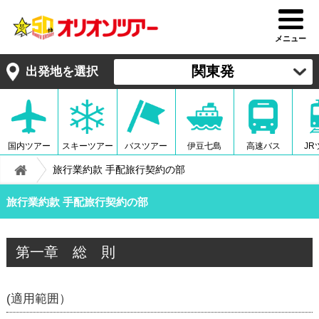
メニュー
関東発
出発地を選択
国内ツアー
スキーツアー
バスツアー
伊豆七島
高速バス
JR
旅行業約款 手配旅行契約の部
旅行業約款 手配旅行契約の部
第一章 総 則
(適用範囲）