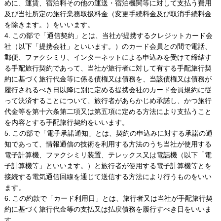
めに、運賃、宿泊料その他の運送・宿泊機関等に対して支払う費用
及び当社所定の旅行業務取扱料金（変更手続料金及び取消手続料金
を除きます。）をいいます。
4. この部で「通信契約」とは、当社が提携するクレジットカード会
社（以下「提携会社」といいます。）のカード会員との間で電話、
郵便、ファクシミリ、インターネットによる申込みを受けて締結す
る手配旅行契約であって、当社が旅行者に対して有する手配旅行契
約に基づく旅行代金等に係る債権又は債務を、当該債権又は債務が
履行されるべき日以降に別に定める提携会社のカード会員規約に従
って決済することについて、旅行者があらかじめ承諾し、かつ旅行
代金等を第十六条第二項又は第五項に定める方法により支払うこと
を内容とする手配旅行契約をいいます。
5. この部で「電子承諾通知」とは、契約の申込みに対する承諾の通
知であって、情報通信の技術を利用する方法のうち当社が使用する
電子計算機、ファクシミリ装置、テレックス又は電話機（以下「電
子計算機等」といいます。）と旅行者が使用する電子計算機等とを
接続する電気通信回線を通じて送信する方法により行うものをいい
ます。
6. この約款で「カード利用日」とは、旅行者又は当社が手配旅行契
約に基づく旅行代金等の支払又は払戻債務を履行すべき日をいいま
す。