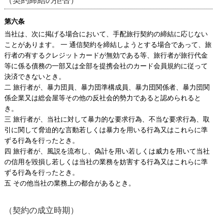
（契約締結の拒否）
第六条
当社は、次に掲げる場合において、手配旅行契約の締結に応じない
ことがあります。 一 通信契約を締結しようとする場合であって、旅
行者の有するクレジットカードが無効である等、旅行者が旅行代金
等に係る債務の一部又は全部を提携会社のカード会員規約に従って
決済できないとき。
二 旅行者が、暴力団員、暴力団準構成員、暴力団関係者、暴力団関
係企業又は総会屋等その他の反社会的勢力であると認められると
き。
三 旅行者が、当社に対して暴力的な要求行為、不当な要求行為、取
引に関して脅迫的な言動若しくは暴力を用いる行為又はこれらに準
ずる行為を行ったとき。
四 旅行者が、風説を流布し、偽計を用い若しくは威力を用いて当社
の信用を毀損し若しくは当社の業務を妨害する行為又はこれらに準
ずる行為を行ったとき。
五 その他当社の業務上の都合があるとき。
（契約の成立時期）