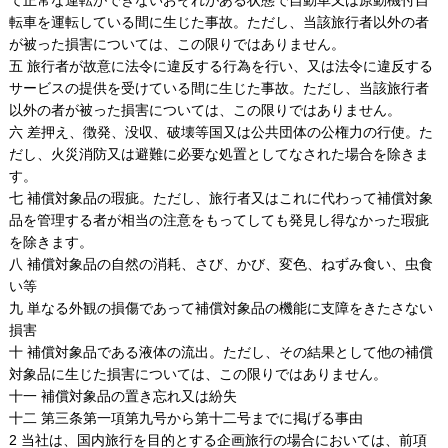
転車を運転している間に生じた事故。ただし、当該旅行者以外の者
が被った損害については、この限りではありません。
五 旅行者が故意に法令に違反する行為を行い、又は法令に違反する
サービスの提供を受けている間に生じた事故。ただし、当該旅行者
以外の者が被った損害については、この限りではありません。
六 差押え、徴発、没収、破壊等国又は公共団体の公権力の行使。た
だし、火災消防又は避難に必要な処置としてなされた場合を除きま
す。
七 補償対象品の瑕疵。ただし、旅行者又はこれに代わって補償対象
品を管理する者が相当の注意をもってしても発見し得なかった瑕疵
を除きます。
八 補償対象品の自然の消耗、さび、かび、変色、ねずみ食い、虫食
い等
九 単なる外観の損傷であって補償対象品の機能に支障をきたさない
損害
十 補償対象品である液体の流出。ただし、その結果として他の補償
対象品に生じた損害については、この限りではありません。
十一 補償対象品の置き忘れ又は紛失
十二 第三条第一項第九号から第十二号までに掲げる事由
2 当社は、国内旅行を目的とする企画旅行の場合においては、前項