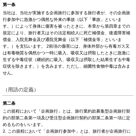
第一条
当社は、当社が実施する企画旅行に参加する旅行者が、その企画旅
行参加中に急激かつ偶然な外来の事故（以下「事故」といいま
す。）によって身体に傷害を被ったときに、本章から第四章までの
規定により、旅行者又はその法定相続人に死亡補償金、後遺障害補
償金、入院見舞金及び通院見舞金（以下「補償金等」といいま
す。）を支払います。 2前項の傷害には、身体外部から有毒ガス又
は有毒物質を偶然かつ一時に吸入、吸収又は摂取したときに急激に
生ずる中毒症状（継続的に吸入、吸収又は摂取した結果生ずる中毒
症状を除きます。）を含みます。ただし、細菌性食物中毒は含みま
せん。
（用語の定義）
第二条
この規程において「企画旅行」とは、旅行業約款募集型企画旅行契
約の部第二条第一項及び受注型企画旅行契約の部第二条第一項に定
めるものをいいます。
2. この規程において「企画旅行参加中」とは、旅行者が企画旅行に