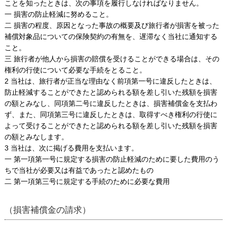
ことを知ったときは、次の事項を履行しなければなりません。
一 損害の防止軽減に努めること。
二 損害の程度、原因となった事故の概要及び旅行者が損害を被った
補償対象品についての保険契約の有無を、遅滞なく当社に通知する
こと。
三 旅行者が他人から損害の賠償を受けることができる場合は、その
権利の行使について必要な手続をとること。
2 当社は、旅行者が正当な理由なく前項第一号に違反したときは、
防止軽減することができたと認められる額を差し引いた残額を損害
の額とみなし、同項第二号に違反したときは、損害補償金を支払わ
ず、また、同項第三号に違反したときは、取得すべき権利の行使に
よって受けることができたと認められる額を差し引いた残額を損害
の額とみなします。
3 当社は、次に掲げる費用を支払います。
一 第一項第一号に規定する損害の防止軽減のために要した費用のう
ちで当社が必要又は有益であったと認めたもの
二 第一項第三号に規定する手続のために必要な費用
（損害補償金の請求）