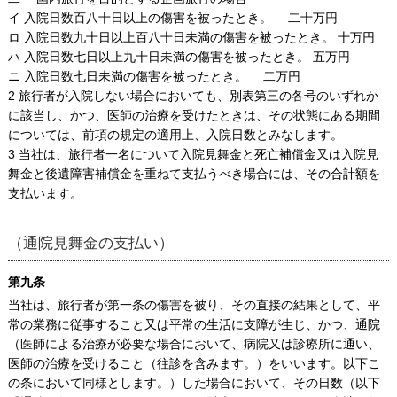
イ 入院日数百八十日以上の傷害を被ったとき。 二十万円
ロ 入院日数九十日以上百八十日未満の傷害を被ったとき。 十万円
ハ 入院日数七日以上九十日未満の傷害を被ったとき。 五万円
ニ 入院日数七日未満の傷害を被ったとき。 二万円
2 旅行者が入院しない場合においても、別表第三の各号のいずれか
に該当し、かつ、医師の治療を受けたときは、その状態にある期間
については、前項の規定の適用上、入院日数とみなします。
3 当社は、旅行者一名について入院見舞金と死亡補償金又は入院見
舞金と後遺障害補償金を重ねて支払うべき場合には、その合計額を
支払います。
（通院見舞金の支払い）
第九条
当社は、旅行者が第一条の傷害を被り、その直接の結果として、平
常の業務に従事すること又は平常の生活に支障が生じ、かつ、通院
（医師による治療が必要な場合において、病院又は診療所に通い、
医師の治療を受けること（往診を含みます。）をいいます。以下こ
の条において同様とします。）した場合において、その日数（以下