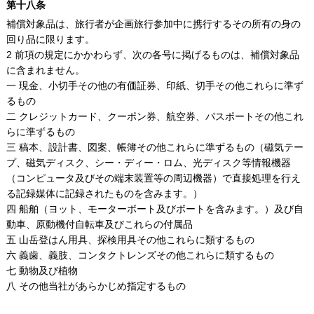
第十八条
補償対象品は、旅行者が企画旅行参加中に携行するその所有の身の
回り品に限ります。
2 前項の規定にかかわらず、次の各号に掲げるものは、補償対象品
に含まれません。
一 現金、小切手その他の有価証券、印紙、切手その他これらに準ず
るもの
二 クレジットカード、クーポン券、航空券、パスポートその他これ
らに準ずるもの
三 稿本、設計書、図案、帳簿その他これらに準ずるもの（磁気テー
プ、磁気ディスク、シー・ディー・ロム、光ディスク等情報機器
（コンピュータ及びその端末装置等の周辺機器）で直接処理を行え
る記録媒体に記録されたものを含みます。）
四 船舶（ヨット、モーターボート及びボートを含みます。）及び自
動車、原動機付自転車及びこれらの付属品
五 山岳登はん用具、探検用具その他これらに類するもの
六 義歯、義肢、コンタクトレンズその他これらに類するもの
七 動物及び植物
八 その他当社があらかじめ指定するもの