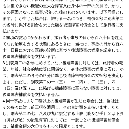
も回復できない機能の重大な障害又は身体の一部の欠損で、かつ、
その原因となった傷害が治った後のものをいいます。以下同様とし
ます。）が生じた場合は、旅行者一名につき、補償金額に別表第二
の各号に掲げる割合を乗じた額を後遺障害補償金として旅行者に支
払います。
2 前項の規定にかかわらず、旅行者が事故の日から百八十日を超え
てなお治療を要する状態にあるときは、当社は、事故の日から百八
十一日目における医師の診断に基づき後遺障害の程度を認定して、
後遺障害補償金を支払います。
3 別表第二の各号に掲げていない後遺障害に対しては、旅行者の職
業、年齢、社会的地位等に関係なく、身体の障害の程度に応じ、か
つ、別表第二の各号の区分に準じ後遺障害補償金の支払額を決定し
ます。ただし、別表第二の一（三）、一（四）、二（三）、四
（四）及び五（二）に掲げる機能障害に至らない障害に対しては、
後遺障害補償金を支払いません。
4 同一事故により二種以上の後遺障害が生じた場合には、当社は、
その各々に対し前三項を適用し、その合計額を支払います。ただ
し、別表第二の七、八及び九に規定する上肢（腕及び手）又は下肢
（脚及び足）の後遺障害に対しては、一肢ごとの後遺障害補償金
は、補償金額の六〇％をもって限度とします。