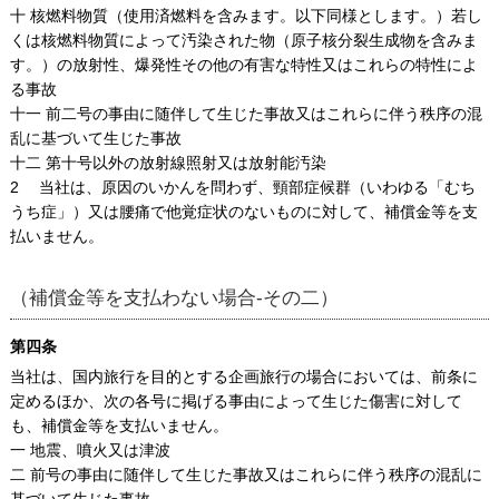
十 核燃料物質（使用済燃料を含みます。以下同様とします。）若し
くは核燃料物質によって汚染された物（原子核分裂生成物を含みま
す。）の放射性、爆発性その他の有害な特性又はこれらの特性によ
る事故
十一 前二号の事由に随伴して生じた事故又はこれらに伴う秩序の混
乱に基づいて生じた事故
十二 第十号以外の放射線照射又は放射能汚染
2 当社は、原因のいかんを問わず、頸部症候群（いわゆる「むち
うち症」）又は腰痛で他覚症状のないものに対して、補償金等を支
払いません。
（補償金等を支払わない場合-その二）
第四条
当社は、国内旅行を目的とする企画旅行の場合においては、前条に
定めるほか、次の各号に掲げる事由によって生じた傷害に対して
も、補償金等を支払いません。
一 地震、噴火又は津波
二 前号の事由に随伴して生じた事故又はこれらに伴う秩序の混乱に
基づいて生じた事故