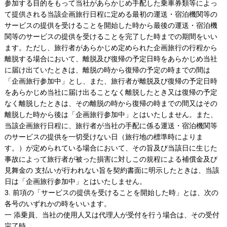
参加する目的をもって当社があらかじめ手配した乗車券類等によっ
て提供される当該企画旅行日程に定める最初の運送・宿泊機関等の
サービスの提供を受けることを開始した時から最後の運送・宿泊機
関等のサービスの提供を受けることを完了した時までの期間をいい
ます。ただし、旅行者があらかじめ定められた企画旅行の行程から
離脱する場合において、離脱及び復帰の予定日時をあらかじめ当社
に届け出ていたときは、離脱の時から復帰の予定の時までの間は
「企画旅行参加中」とし、また、旅行者が離脱及び復帰の予定日時
をあらかじめ当社に届け出ることなく離脱したとき又は復帰の予定
なく離脱したときは、その離脱の時から復帰の時までの間又はその
離脱した時から後は「企画旅行参加中」とはいたしません。また、
当該企画旅行日程に、旅行者が当社の手配に係る運送・宿泊機関等
のサービスの提供を一切受けない日（旅行地の標準時によりま
す。）が定められている場合において、その旨及び当該日に生じた
事故によって旅行者が被った損害に対しこの規程による補償金及び
見舞金の 支払いが行われない旨を契約書面に明示したときは、当該
日は「企画旅行参加中」とはいたしません。
3. 前項の「サービスの提供を受けることを開始した時」とは、次の
各号のいずれかの時をいいます。
一 添乗員、当社の使用人又は代理人が受付を行う場合は、その受付
完了時