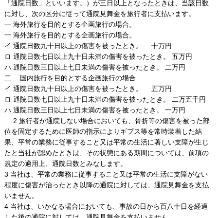
「通院日数」といいます。）が三日以上となったときは、当該日数
に対し、次の区分に従って通院見舞金を旅行者に支払います。
一 海外旅行を目的とする企画旅行の場合。
一 海外旅行を目的とする企画旅行の場合。
イ 通院日数九十日以上の傷害を被ったとき。 十万円
ロ 通院日数七日以上九十日未満の傷害を被ったとき。 五万円
ハ 通院日数三日以上七日未満の傷害を被ったとき。 二万円
二 国内旅行を目的とする企画旅行の場合
イ 通院日数九十日以上の傷害を被ったとき。 五万円
ロ 通院日数七日以上九十日未満の傷害を被ったとき。 二万五千円
ハ 通院日数三日以上七日未満の傷害を被ったとき。 一万円
2 旅行者が通院しない場合においても、骨折等の傷害を被った部
位を固定するために医師の指示によりギプス等を常時装着した結
果、平常の業務に従事すること又は平常の生活に著しい支障が生じ
たと当社が認めたときは、その状態にある期間については、前項の
規定の適用上、通院日数とみなします。
3 当社は、平常の業務に従事すること又は平常の生活に支障がない
程度に傷害が治ったとき以降の通院に対しては、通院見舞金を支払
いません。
4 当社は、いかなる場合においても、事故の日から百八十日を経過
した後の通院に対しては、通院見舞金を支払いません。