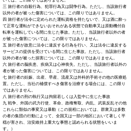
三 旅行者の自殺行為、犯罪行為又は闘争行為。ただし、当該旅行者
以外の者が被った傷害については、この限りではありません。
四 旅行者が法令に定められた運転資格を持たないで、又は酒に酔っ
て正常な運転ができないおそれがある状態で自動車又は原動機付自
転車を運転している間に生じた事故。ただし、当該旅行者以外の者
が被った傷害については、この限りではありません。
五 旅行者が故意に法令に違反する行為を行い、又は法令に違反する
サービスの提供を受けている間に生じた事故。ただし、当該旅行者
以外の者が被った損害については、この限りではありません。
六 旅行者の脳疾患、疾病又は心神喪失。ただし、当該旅行者以外の
者が被った傷害については、この限りではありません。
七 旅行者の妊娠、出産、早産、流産又は外科的手術その他の医療処
置。ただし、当社の補償すべき傷害を治療する場合には、この限り
ではありません。
八 旅行者の刑の執行又は拘留若しくは入監中に生じた事故
九 戦争、外国の武力行使、革命、政権奪取、内乱、武装反乱その他
これらに類似の事変又は暴動（この規程においては、群衆又は多数
の者の集団の行動によって、全国又は一部の地区において著しく平
穏が害され、治安維持上重大な事態と認められる状態をいいま
す。）