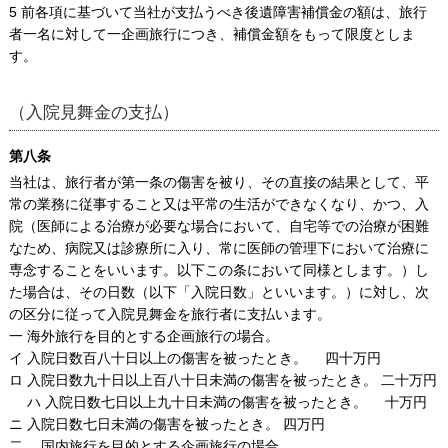
5 前各項に基づいて当社が支払うべき後遺障害補償金の額は、旅行
者一名に対して一企画旅行につき、補償金額をもって限度としま
す。
（入院見舞金の支払）
第八条
当社は、旅行者が第一条の傷害を被り、その直接の結果として、平
常の業務に従事すること又は平常の生活ができなくなり、かつ、入
院（医師による治療が必要な場合において、自宅等での治療が困難
なため、病院又は診療所に入り、常に医師の管理下において治療に
専念することをいいます。以下この条において同様とします。）し
た場合は、その日数（以下「入院日数」といいます。）に対し、次
の区分に従って入院見舞金を旅行者に支払います。
一 海外旅行を目的とする企画旅行の場合。
イ 入院日数百八十日以上の傷害を被ったとき。 四十万円
ロ 入院日数九十日以上百八十日未満の傷害を被ったとき。 二十万円
ハ 入院日数七日以上九十日未満の傷害を被ったとき。 十万円
ニ 入院日数七日未満の傷害を被ったとき。 四万円
二 国内旅行を目的とする企画旅行の場合