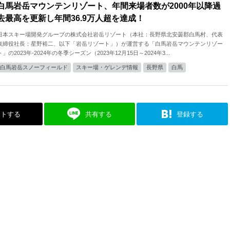
白馬岩岳マウンテンリゾート、年間来場者数が2000年以降過
去最高を更新し年間36.9万人超を達成！
日本スキー場開発グループの株式会社岩岳リゾート（本社：⻑野県北安曇郡白馬村、代表
取締役社⻑：星野裕二、以下「岩岳リゾート」）が運営する「⽩⾺岩岳マウンテンリゾー
ト」の2023年-2024年の冬季シーズン（2023年12月15日～2024年3...
白馬岩岳スノーフィールド
スキー場・ゲレンデ情報
長野県
白馬
ストする
共有する
登録する