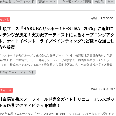
白馬岩岳スノーフィールド
現地レポート
スキー場・ゲレンデ情報
長野県
白馬
更新日：2025/05/01
その他
山頂フェス『HAKUBAヤッホー！FESTIVAL 2025』に追加コ
ンテンツが決定！実力派アーティストによるオープニングアク
ト、ナイトイベント、ライブペインティングなど様々な過ごし
方を提案
日本スキー場開発グループの株式会社岩岳リゾート（本社：⻑野県北安曇郡白馬村、代表
取締役社⻑：星野裕二、以下「岩岳リゾート」）が運営する「⽩⾺岩岳マウンテンリゾー
ト」は、株式会社アルペン（本社：愛知県名古屋市中区丸の内、代表取締役社長：水野敦...
白馬岩岳スノーフィールド
更新日：2025/03/17
スキー場
【白馬岩岳スノーフィールド完全ガイド】リニューアルスポッ
ト＆絶景アクティビティを満喫！
2024年12月リニューアルの「IWATAKE WHITE PARK」をはじめ、スキーなしでも楽しめる