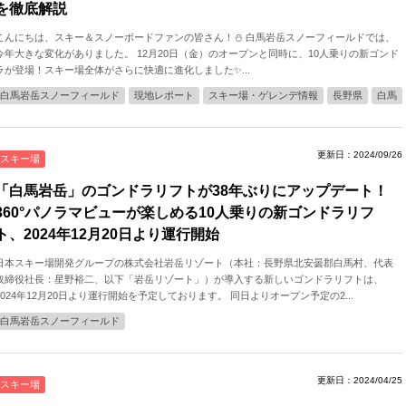
を徹底解説
こんにちは、スキー＆スノーボードファンの皆さん！⛄️ 白馬岩岳スノーフィールドでは、
今年大きな変化がありました。 12月20日（金）のオープンと同時に、10人乗りの新ゴンド
ラが登場！スキー場全体がさらに快適に進化しました✨...
白馬岩岳スノーフィールド
現地レポート
スキー場・ゲレンデ情報
長野県
白馬
更新日：2024/09/26
スキー場
「白馬岩岳」のゴンドラリフトが38年ぶりにアップデート！
360°パノラマビューが楽しめる10人乗りの新ゴンドラリフ
ト、2024年12月20日より運行開始
日本スキー場開発グループの株式会社岩岳リゾート（本社：⻑野県北安曇郡白馬村、代表
取締役社⻑：星野裕二、以下「岩岳リゾート」）が導入する新しいゴンドラリフトは、
2024年12月20日より運行開始を予定しております。 同日よりオープン予定の2...
白馬岩岳スノーフィールド
更新日：2024/04/25
スキー場