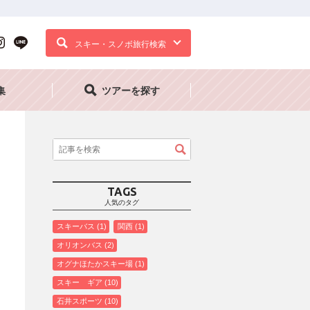
スキー・スノボ旅行検索
集
ツアーを探す
TAGS
人気のタグ
スキーバス
1
関西
1
オリオンバス
2
オグナほたかスキー場
1
スキー ギア
10
石井スポーツ
10