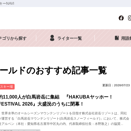
ーNAVI
テゴリから探す
ライター一覧
用語
ールドのおすすめ記事一覧
更新日：2026/07/23
スキー場
約11,000人が白馬岩岳に集結 『HAKUBAヤッホー！
FESTIVAL 2026』大盛況のうちに閉幕！
世界水準のオールシーズンマウンテンリゾートを目指す株式会社岩岳リゾートは、同社
が運営する「白馬岩岳マウンテンリゾート(白馬岩岳スノーフィールド)」において、株式会
社アルペン（本社：愛知県名古屋市中区丸の内、代表取締役社長：水野敦之）の協賛...