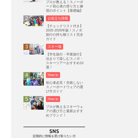
プロが教える！スノーボ
ード初心者の滑り方と練
志賀高原
3
習のポイント【基礎編】
軽井沢プリンスホテルスキー場
1
お役立ち情報
白馬岩岳スノーフィールド
9
【チェックリスト付き】
2025-2026年版！スノボ
エイブル白馬五竜
5
旅行の持ち物リスト完全
ガイド
群馬みなかみほうだいぎスキー場
1
スキー場
ハンターマウンテン塩原
2
【学生旅行・卒業旅行】
グランスノー奥伊吹
1
泊まりで楽しむスノボ・
スキーツアーおすすめ10
川場スキー場
3
関東
5
選！
FUSO SKI & BOOTS TUNE
7
How to
SAJ
4
株式会社アルペン
初心者必見！失敗しない
4
スノーボードウェアの選
北海道
1
札幌
1
滋賀県
2
び方ガイド
How to
キャンペーン
5
全国旅行支援
1
プロが教えるスキーウェ
長野
16
朝発日帰り
8
アの選び方と最新おすす
めブランド！
初すべり
8
夏のアウトドア
2
ハイキング
1
入笠山
1
SNS
温泉
2
JRSKI
2
定期的に情報を受け取りたい方