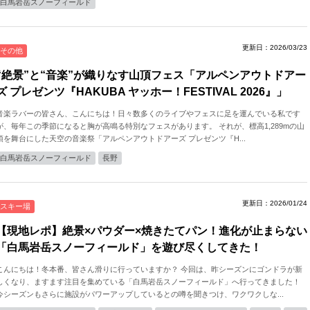
白馬岩岳スノーフィールド
更新日：2026/03/23
その他
“絶景”と“音楽”が織りなす山頂フェス「アルペンアウトドアー
ズ プレゼンツ『HAKUBA ヤッホー！FESTIVAL 2026』」
音楽ラバーの皆さん、こんにちは！日々数多くのライブやフェスに足を運んでいる私です
が、毎年この季節になると胸が高鳴る特別なフェスがあります。 それが、標高1,289mの山
頂を舞台にした天空の音楽祭「アルペンアウトドアーズ プレゼンツ『H...
白馬岩岳スノーフィールド
長野
更新日：2026/01/24
スキー場
【現地レポ】絶景×パウダー×焼きたてパン！進化が止まらない
「白馬岩岳スノーフィールド」を遊び尽くしてきた！
こんにちは！冬本番、皆さん滑りに行っていますか？ 今回は、昨シーズンにゴンドラが新
しくなり、ますます注目を集めている「白馬岩岳スノーフィールド」へ行ってきました！
今シーズンもさらに施設がパワーアップしているとの噂を聞きつけ、ワクワクしな...