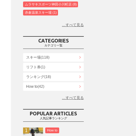
ムラサキスポーツ神田小川町店
8
赤倉温泉スキー場
1
白馬コルチナスキー場
3
爺ガ岳スキー場
2
鹿島槍スキー場ファミリーパーク
2
CATEGORIES
斑尾高原スキー場
4
カテゴリ一覧
白馬さのさかスキー場
3
スキー場(118)
白馬八方尾根スキー場
4
リフト券(1)
エイブル白馬五竜＆Hakuba47
6
ランキング(18)
白馬乗鞍温泉スキー場
4
Snowboard Shop F.JANCK
How to(42)
15
ウイングヒルズ白鳥リゾート
1
お役立ち情報(61)
上越国際スキー場
1
その他(21)
戸狩温泉スキー場
2
POPULAR ARTICLES
人気記事ランキング
Hakuba47
1
つがいけマウンテンリゾート
5
How to
舞子スノーリゾート
1