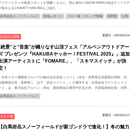
アクティビティや絶景スポットが満載！さらに、初心者向けSNOW PARKや絶品ティーラテ
が味わえるCHAVATY HAKUBAもご紹介。 ...
白馬岩岳スノーフィールド
現地レポート
スキー場・ゲレンデ情報
長野県
白馬
更新日：2025/02/14
お役立ち情報
“絶景”と“音楽”が織りなす山頂フェス「アルペンアウトドアー
ズ プレゼンツ『HAKUBAヤッホー！FESTIVAL 2025』」追加
出演アーティストに「FOMARE」、「スキマスイッチ」が決
定！
日本スキー場開発グループの株式会社岩岳リゾート（本社：⻑野県北安曇郡白馬村、代
表取締役社⻑：星野裕二、以下「岩岳リゾート」）が運営する「⽩⾺岩岳マウンテンリゾ
ート」は、株式会社アルペン（本社：愛知県名古屋市中区丸の内、代表取締役社長：水野...
白馬岩岳スノーフィールド
更新日：2025/01/17
スキー場
【白馬岩岳スノーフィールドが新ゴンドラで進化！】冬の魅力