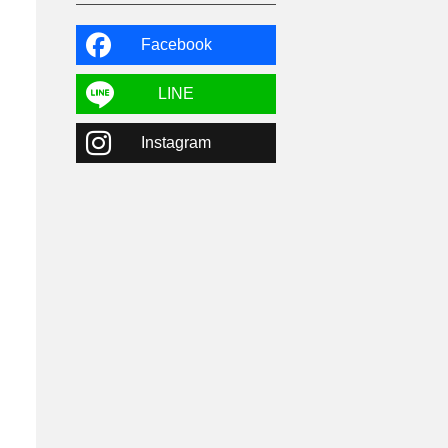
よませ温泉
3
X-JAM高井富士
3
北志賀小丸山
2
Facebook
ゴールデンウィーク
1
春スキー
3
栃木県
7
LINE
マイカー派
8
学生＆卒業旅行
5
Instagram
JSBA
10
竜王スキーパーク
17
斑尾高原
6
現地レポート
61
ショップ
29
ウエア
28
プロから教わる
51
ビギナー・初心者
105
スノーボード ギア
31
スキー場・ゲレンデ情報
116
キッズ・ファミリー
31
日帰り
34
新幹線
8
スノーボーダーおすすめ
90
スキーヤーおすすめ
42
パウダースノー
29