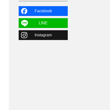
よませ温泉
3
X-JAM高井富士
3
北志賀小丸山
2
Facebook
ゴールデンウィーク
1
春スキー
3
栃木県
7
LINE
マイカー派
8
学生＆卒業旅行
5
Instagram
JSBA
10
竜王スキーパーク
17
斑尾高原
6
現地レポート
61
ショップ
29
ウエア
28
プロから教わる
51
ビギナー・初心者
105
スノーボード ギア
31
スキー場・ゲレンデ情報
116
キッズ・ファミリー
31
日帰り
34
新幹線
8
スノーボーダーおすすめ
90
スキーヤーおすすめ
42
パウダースノー
29