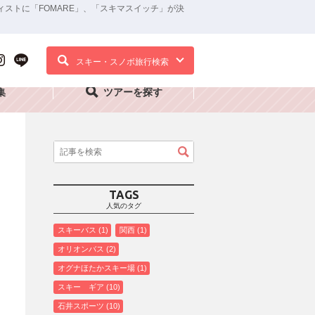
ーティストに「FOMARE」、「スキマスイッチ」が決
スキー・スノボ旅行検索
集
ツアーを探す
TAGS
人気のタグ
スキーバス
1
関西
1
オリオンバス
2
オグナほたかスキー場
1
スキー ギア
10
石井スポーツ
10