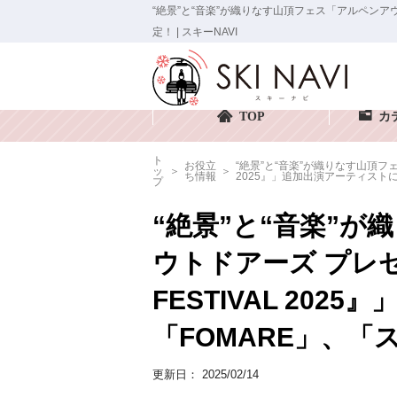
“絶景”と“音楽”が織りなす山頂フェス「アルペンアウ
定！ | スキーNAVI
TOP
カ
ト
お役立
“絶景”と“音楽”が織りなす山頂フ
ッ
ち情報
2025』」追加出演アーティスト
プ
“絶景”と“音楽”
ウトドアーズ プレ
FESTIVAL 20
「FOMARE」、
更新日：
2025/02/14