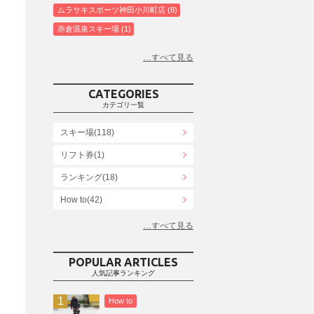
ムラサキスポーツ神田小川町店
8
赤倉温泉スキー場
1
白馬コルチナスキー場
3
爺ガ岳スキー場
2
鹿島槍スキー場ファミリーパーク
2
CATEGORIES
斑尾高原スキー場
4
カテゴリ一覧
白馬さのさかスキー場
3
スキー場(118)
白馬八方尾根スキー場
4
リフト券(1)
エイブル白馬五竜＆Hakuba47
6
ランキング(18)
白馬乗鞍温泉スキー場
4
Snowboard Shop F.JANCK
How to(42)
15
ウイングヒルズ白鳥リゾート
1
お役立ち情報(61)
上越国際スキー場
1
その他(21)
戸狩温泉スキー場
2
POPULAR ARTICLES
人気記事ランキング
Hakuba47
1
つがいけマウンテンリゾート
5
How to
舞子スノーリゾート
1