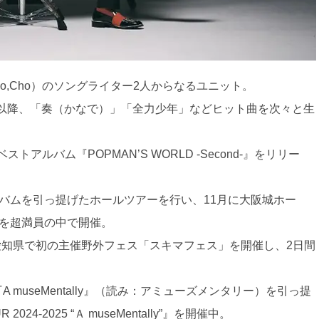
no,Cho）のソングライター2人からなるユニット。
ーして以降、「奏（かなで）」「全力少年」などヒット曲を次々と生
トアルバム『POPMAN’S WORLD -Second-』をリリー
ルバムを引っ提げたホールツアーを行い、11月に大阪城ホー
演を超満員の中で開催。
る愛知県で初の主催野外フェス「スキマフェス」を開催し、2日間
A museMentally』（読み：アミューズメンタリー）を引っ提
4-2025 “Ａ museMentally”』を開催中。