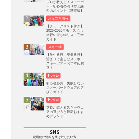
プロが教える！スノーボ
ード初心者の滑り方と練
志賀高原
3
習のポイント【基礎編】
軽井沢プリンスホテルスキー場
1
お役立ち情報
白馬岩岳スノーフィールド
9
【チェックリスト付き】
2025-2026年版！スノボ
エイブル白馬五竜
5
旅行の持ち物リスト完全
ガイド
群馬みなかみほうだいぎスキー場
1
スキー場
ハンターマウンテン塩原
2
【学生旅行・卒業旅行】
グランスノー奥伊吹
1
泊まりで楽しむスノボ・
スキーツアーおすすめ10
川場スキー場
3
関東
5
選！
FUSO SKI & BOOTS TUNE
7
How to
SAJ
4
株式会社アルペン
初心者必見！失敗しない
4
スノーボードウェアの選
北海道
1
札幌
1
滋賀県
2
び方ガイド
How to
キャンペーン
5
全国旅行支援
1
プロが教えるスキーウェ
長野
16
朝発日帰り
8
アの選び方と最新おすす
めブランド！
初すべり
8
夏のアウトドア
2
ハイキング
1
入笠山
1
SNS
温泉
2
JRSKI
2
定期的に情報を受け取りたい方