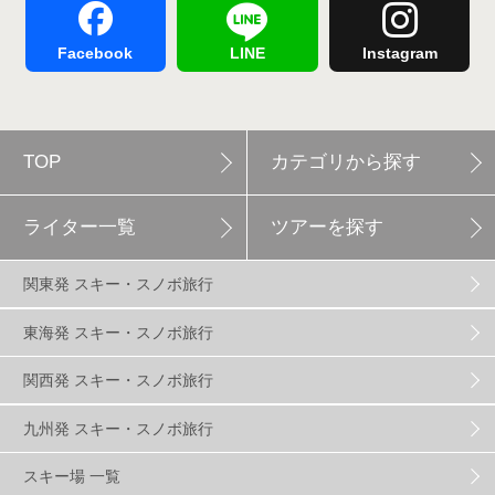
舞子スノーリゾート
1
志賀高原
3
Facebook
LINE
Instagram
軽井沢プリンスホテルスキー場
1
TOP
カテゴリから探す
白馬岩岳スノーフィールド
9
ライター一覧
ツアーを探す
エイブル白馬五竜
5
関東発 スキー・スノボ旅行
群馬みなかみほうだいぎスキー場
1
東海発 スキー・スノボ旅行
関西発 スキー・スノボ旅行
ハンターマウンテン塩原
2
九州発 スキー・スノボ旅行
グランスノー奥伊吹
1
川場スキー場
3
スキー場 一覧