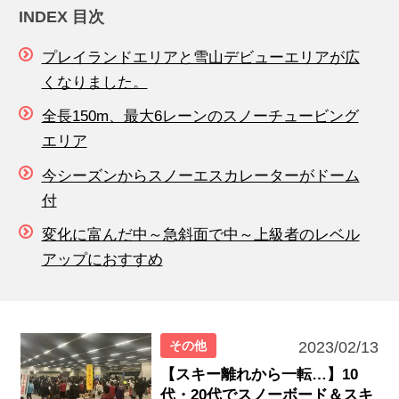
INDEX 目次
プレイランドエリアと雪山デビューエリアが広
くなりました。
全長150m、最大6レーンのスノーチュービング
エリア
今シーズンからスノーエスカレーターがドーム
付
変化に富んだ中～急斜面で中～上級者のレベル
アップにおすすめ
その他
2023/02/13
【スキー離れから一転…】10
代・20代でスノーボード＆スキ