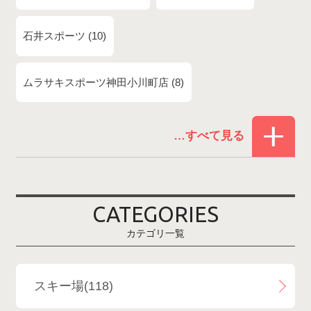
石井スポーツ
10
ムラサキスポーツ神田小川町店
8
赤倉温泉スキー場
1
白馬コルチナスキー場
3
爺ガ岳スキー場
2
CATEGORIES
鹿島槍スキー場ファミリーパーク
2
カテゴリ一覧
斑尾高原スキー場
4
白馬さのさかスキー場
3
スキー場(118)