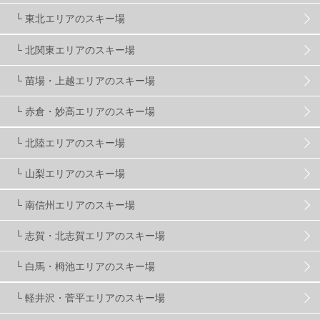
└ 東北エリアのスキー場
関東
5
FUSO SKI & BOOTS TUNE
7
SAJ
4
└ 北関東エリアのスキー場
株式会社アルペン
4
北海道
1
札幌
1
└ 苗場・上越エリアのスキー場
└ 赤倉・妙高エリアのスキー場
滋賀県
2
キャンペーン
5
全国旅行支援
1
└ 北陸エリアのスキー場
長野
16
朝発日帰り
8
初すべり
8
└ 山梨エリアのスキー場
└ 南信州エリアのスキー場
夏のアウトドア
2
ハイキング
1
入笠山
1
└ 志賀・北志賀エリアのスキー場
温泉
2
JRSKI
2
よませ温泉
3
└ 白馬・栂池エリアのスキー場
└ 軽井沢・菅平エリアのスキー場
X-JAM高井富士
3
北志賀小丸山
2