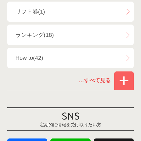
白馬八方尾根スキー場
4
リフト券(1)
エイブル白馬五竜＆Hakuba47
6
ランキング(18)
白馬乗鞍温泉スキー場
4
How to(42)
Snowboard Shop F.JANCK
15
お役立ち情報(62)
ウイングヒルズ白鳥リゾート
1
その他(21)
上越国際スキー場
1
戸狩温泉スキー場
2
SNS
定期的に情報を受け取りたい方
Hakuba47
1
つがいけマウンテンリゾート
5