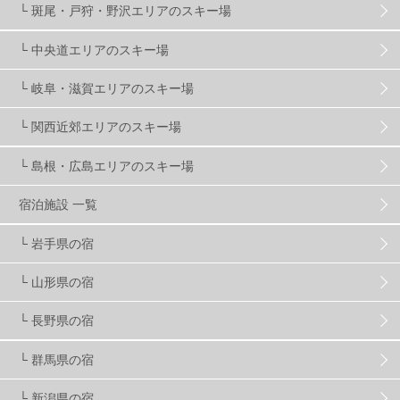
└ 斑尾・戸狩・野沢エリアのスキー場
ゴールデンウィーク
1
春スキー
3
栃木県
7
└ 中央道エリアのスキー場
└ 岐阜・滋賀エリアのスキー場
マイカー派
8
学生＆卒業旅行
5
JSBA
10
└ 関西近郊エリアのスキー場
└ 島根・広島エリアのスキー場
竜王スキーパーク
17
斑尾高原
6
宿泊施設 一覧
現地レポート
61
ショップ
29
ウエア
28
└ 岩手県の宿
└ 山形県の宿
プロから教わる
51
ビギナー・初心者
106
└ 長野県の宿
スノーボード ギア
31
└ 群馬県の宿
└ 新潟県の宿