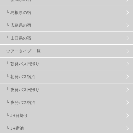
スキー場・ゲレンデ情報
117
└ 島根県の宿
キッズ・ファミリー
31
日帰り
34
新幹線
8
└ 広島県の宿
└ 山口県の宿
スノーボーダーおすすめ
90
ツアータイプ 一覧
スキーヤーおすすめ
42
パウダースノー
29
└ 朝発バス日帰り
└ 朝発バス宿泊
アクセス抜群
25
東京近郊
11
長野県
78
└ 夜発バス日帰り
新潟県
16
群馬県
17
山梨県
4
└ 夜発バス宿泊
└ JR日帰り
上信越
7
関越
5
白馬
51
志賀
4
└ JR宿泊