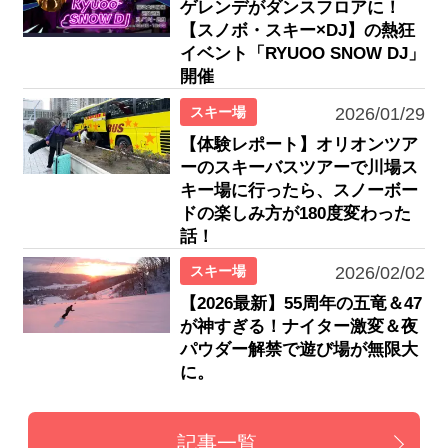
ゲレンデがダンスフロアに！
【スノボ・スキー×DJ】の熱狂
イベント「RYUOO SNOW DJ」
開催
スキー場
2026/01/29
【体験レポート】オリオンツア
ーのスキーバスツアーで川場ス
キー場に行ったら、スノーボー
ドの楽しみ方が180度変わった
話！
スキー場
2026/02/02
【2026最新】55周年の五竜＆47
が神すぎる！ナイター激変＆夜
パウダー解禁で遊び場が無限大
に。
記事一覧