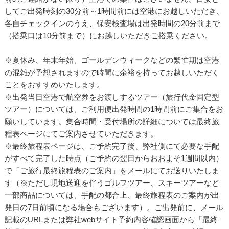
してご出発時刻の30分前～1時間前には空港にお越しいただき、
各自チェックインのうえ、保安検査場は出発時間の20分前まで
（搭乗口は10分前まで）にお越しいただきご搭乗ください。
※夏休み、年末年始、ゴールデンウィークなどの繁忙期は空港
の混雑が予想されますので時間に余裕を持ってお越しいただく
ことをおすすめいたします。
※出発当日空港で航空券をお渡しするツアー（旅行代金固定型
ツアー）については、ご利用便出発時間の1時間前にご集合をお
願いしています。集合時間・受付場所の詳細については最終旅
程表ページにてご案内させていただきます。
※最終旅程表ページは、ご予約完了後、弊社側にて必要な手配
がすべて完了した時点（ご予約の翌日からおおよそ1週間以内）
で「ご旅行最終旅程表のご案内」をメールにてお送りいたしま
す（※ただし現地送迎を伴うゴルフツアー、スキーツアーなど
一部商品については、手配の都合上、最終旅程表のご案内が出
発日の7日前頃になる場合もございます）。ご出発前に、メール
記載のURLまたは弊社webサイト予約内容確認画面から「最終