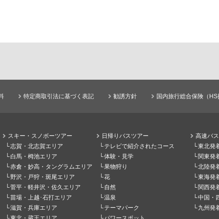
料
特定商取引法に基づく表記
勧誘方針
国内旅行総合保険（HS
スキー・スノボーツアー
日帰りバスツアー
高速バス
志賀・北志賀エリア
テレビで紹介されたコース
東北発
白馬・栂池エリア
体験・見学
関東発
赤倉・妙高・タングラムエリア
果物狩り
北陸発
野沢・戸狩・斑尾エリア
花
東海発
菅平・軽井沢・佐久エリア
自然
関西発
苗場・上越･石打エリア
温泉
中国・
滋賀・兵庫エリア
テーマパーク
九州発
東北・蔵王エリア
パワースポット