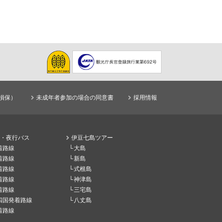
損保）
未成年者参加の場合の同意書
採用情報
・夜行バス
伊豆七島ツアー
着路線
大島
着路線
新島
着路線
式根島
着路線
神津島
着路線
三宅島
四国発着路線
八丈島
着路線