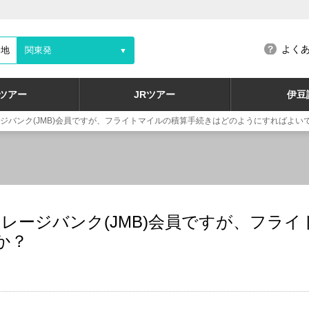
よく
発地
関東発
▼
ツアー
JRツアー
伊豆
ージバンク(JMB)会員ですが、フライトマイルの積算手続きはどのようにすればよい
イレージバンク(JMB)会員ですが、フラ
か？