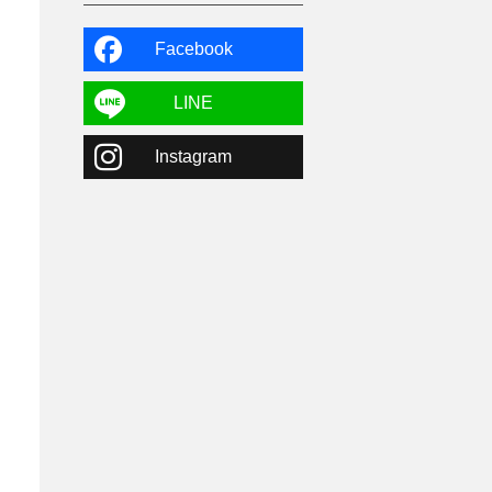
よませ温泉
3
X-JAM高井富士
3
北志賀小丸山
2
Facebook
ゴールデンウィーク
1
春スキー
3
栃木県
7
LINE
マイカー派
8
学生＆卒業旅行
5
Instagram
JSBA
10
竜王スキーパーク
17
斑尾高原
6
現地レポート
61
ショップ
29
ウエア
28
プロから教わる
51
ビギナー・初心者
105
スノーボード ギア
31
スキー場・ゲレンデ情報
116
キッズ・ファミリー
31
日帰り
34
新幹線
8
スノーボーダーおすすめ
90
スキーヤーおすすめ
42
パウダースノー
29