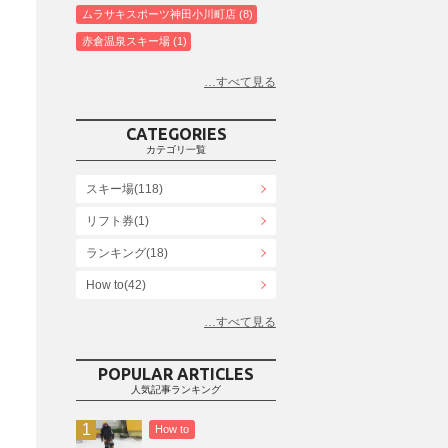
ムラサキスポーツ神田小川町店
8
赤倉温泉スキー場
1
白馬コルチナスキー場
3
爺ガ岳スキー場
2
鹿島槍スキー場ファミリーパーク
2
CATEGORIES
斑尾高原スキー場
4
カテゴリ一覧
白馬さのさかスキー場
3
スキー場(118)
白馬八方尾根スキー場
4
リフト券(1)
エイブル白馬五竜＆Hakuba47
6
ランキング(18)
白馬乗鞍温泉スキー場
4
Snowboard Shop F.JANCK
How to(42)
15
ウイングヒルズ白鳥リゾート
1
お役立ち情報(61)
上越国際スキー場
1
その他(21)
戸狩温泉スキー場
2
POPULAR ARTICLES
人気記事ランキング
Hakuba47
1
つがいけマウンテンリゾート
5
How to
舞子スノーリゾート
1