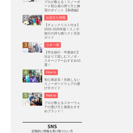
プロが教える！スノーボ
ード初心者の滑り方と練
志賀高原
3
習のポイント【基礎編】
軽井沢プリンスホテルスキー場
1
お役立ち情報
白馬岩岳スノーフィールド
9
【チェックリスト付き】
2025-2026年版！スノボ
エイブル白馬五竜
5
旅行の持ち物リスト完全
ガイド
群馬みなかみほうだいぎスキー場
1
スキー場
ハンターマウンテン塩原
2
【学生旅行・卒業旅行】
グランスノー奥伊吹
1
泊まりで楽しむスノボ・
スキーツアーおすすめ10
川場スキー場
3
関東
5
選！
FUSO SKI & BOOTS TUNE
7
How to
SAJ
4
株式会社アルペン
初心者必見！失敗しない
4
スノーボードウェアの選
北海道
1
札幌
1
滋賀県
2
び方ガイド
How to
キャンペーン
5
全国旅行支援
1
プロが教えるスキーウェ
長野
16
朝発日帰り
8
アの選び方と最新おすす
めブランド！
初すべり
8
夏のアウトドア
2
ハイキング
1
入笠山
1
SNS
温泉
2
JRSKI
2
定期的に情報を受け取りたい方