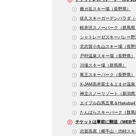
爺ガ岳スキー場（長野県）
佐久スキーガーデンパラダ（
軽井沢スノーパーク（群馬県
シャトレーゼスキーバレー野
北志賀小丸山スキー場（長野
戸狩温泉スキー場（長野県）
川場スキー場（群馬県）
竜王スキーパーク（長野県）
X-JAM高井富士＆よませ温
神立スノーリゾート（新潟県
エイブル白馬五竜＆Hakuba
たんばらスキーパーク（群馬
チケットは事前に郵送（WEB予
志賀高原［横手山・渋峠スキ