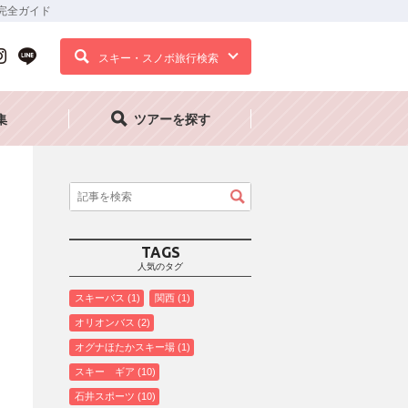
完全ガイド
スキー・スノボ旅行検索
集
ツアーを探す
TAGS
人気のタグ
スキーバス
1
関西
1
オリオンバス
2
オグナほたかスキー場
1
スキー ギア
10
石井スポーツ
10