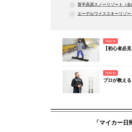
菅平高原スノーリゾート（全
エーデルワイススキーリゾー
How to
【初心者必見
How to
プロが教える
「マイカー日