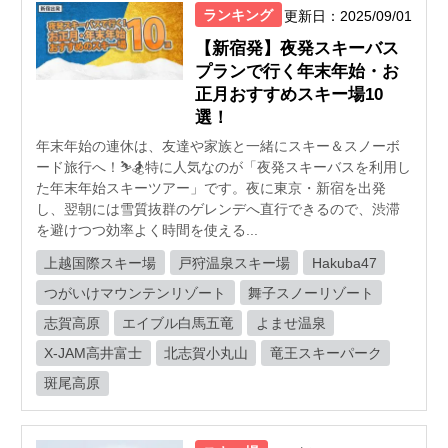
ランキング
更新日：2025/09/01
【新宿発】夜発スキーバス
プランで行く年末年始・お
正月おすすめスキー場10
選！
年末年始の連休は、友達や家族と一緒にスキー＆スノーボ
ード旅行へ！⛷️🏂特に人気なのが「夜発スキーバスを利用し
た年末年始スキーツアー」です。夜に東京・新宿を出発
し、翌朝には雪質抜群のゲレンデへ直行できるので、渋滞
を避けつつ効率よく時間を使える...
上越国際スキー場
戸狩温泉スキー場
Hakuba47
つがいけマウンテンリゾート
舞子スノーリゾート
志賀高原
エイブル白馬五竜
よませ温泉
X-JAM高井富士
北志賀小丸山
竜王スキーパーク
斑尾高原