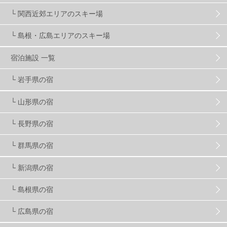
マイカー派
8
学生＆卒業旅行
5
JSBA
10
└ 関西近郊エリアのスキー場
└ 島根・広島エリアのスキー場
竜王スキーパーク
17
斑尾高原
6
宿泊施設 一覧
現地レポート
61
ショップ
29
ウエア
28
└ 岩手県の宿
└ 山形県の宿
プロから教わる
51
ビギナー・初心者
105
└ 長野県の宿
スノーボード ギア
31
└ 群馬県の宿
└ 新潟県の宿
スキー場・ゲレンデ情報
116
└ 島根県の宿
キッズ・ファミリー
31
日帰り
34
新幹線
8
└ 広島県の宿