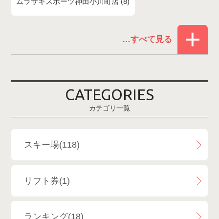
ムラサキスポーツ神田小川町店
8
赤倉温泉スキー場
1
白馬コルチナスキー場
3
爺ガ岳スキー場
2
CATEGORIES
鹿島槍スキー場ファミリーパーク
2
カテゴリ一覧
斑尾高原スキー場
4
白馬さのさかスキー場
3
スキー場(118)
白馬八方尾根スキー場
4
リフト券(1)
エイブル白馬五竜＆Hakuba47
6
ランキング(18)