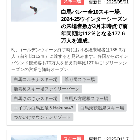
スキー場
更新日：2025/05/01
白馬バレー全10スキー場、
2024-25ウインターシーズン
の来場者数が3月末時点で前
年同期比112％となる177.6
万人を達成。
5月ゴールデンウィーク終了時における総来場者は185.3万
人（前年比112％）に達すると見込みます。各国からのイン
バウンド観光客も70万人を超え前年比127％に! グリーンシ
ーズンの営業も随時オープン...
白馬コルチナスキー場
爺ガ岳スキー場
鹿島槍スキー場ファミリーパーク
白馬さのさかスキー場
白馬八方尾根スキー場
エイブル白馬五竜＆Hakuba47
白馬乗鞍温泉スキー場
つがいけマウンテンリゾート
スキー場
更新日：2025/01/17