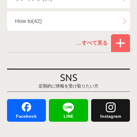
白馬乗鞍温泉スキー場
4
How to(42)
Snowboard Shop F.JANCK
15
お役立ち情報(61)
ウイングヒルズ白鳥リゾート
1
その他(21)
上越国際スキー場
1
戸狩温泉スキー場
2
SNS
定期的に情報を受け取りたい方
Hakuba47
1
つがいけマウンテンリゾート
5
舞子スノーリゾート
1
志賀高原
3
Facebook
LINE
Instagram
軽井沢プリンスホテルスキー場
1