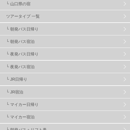
└ 山口県の宿
スノーボーダーおすすめ
90
ツアータイプ 一覧
スキーヤーおすすめ
42
パウダースノー
29
└ 朝発バス日帰り
└ 朝発バス宿泊
アクセス抜群
25
東京近郊
11
長野県
78
└ 夜発バス日帰り
新潟県
16
群馬県
17
山梨県
4
└ 夜発バス宿泊
└ JR日帰り
上信越
7
関越
5
白馬
51
志賀
4
└ JR宿泊
軽井沢
6
湯沢
4
舞子
4
水上
3
└ マイカー日帰り
└ マイカー宿泊
苗場
2
丸沼
5
たんばら
6
└ 朝発バス＋リフト券