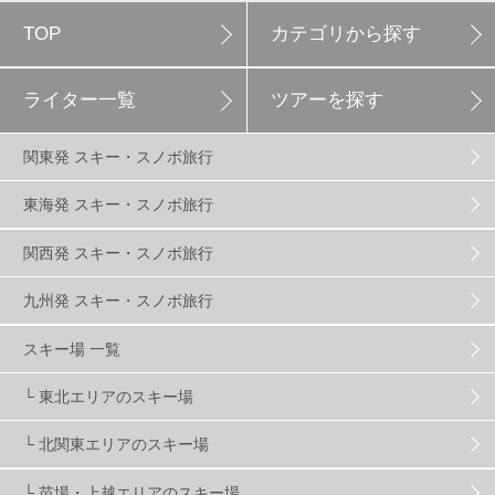
TOP
カテゴリから探す
白馬岩岳スノーフィールド
9
ライター一覧
ツアーを探す
エイブル白馬五竜
5
関東発 スキー・スノボ旅行
群馬みなかみほうだいぎスキー場
1
東海発 スキー・スノボ旅行
関西発 スキー・スノボ旅行
ハンターマウンテン塩原
2
九州発 スキー・スノボ旅行
グランスノー奥伊吹
1
川場スキー場
3
スキー場 一覧
└ 東北エリアのスキー場
関東
5
FUSO SKI & BOOTS TUNE
7
SAJ
4
└ 北関東エリアのスキー場
株式会社アルペン
4
北海道
1
札幌
1
└ 苗場・上越エリアのスキー場