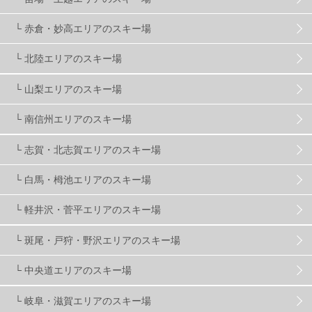
└ 赤倉・妙高エリアのスキー場
滋賀県
2
キャンペーン
5
全国旅行支援
1
└ 北陸エリアのスキー場
長野
16
朝発日帰り
8
初すべり
8
└ 山梨エリアのスキー場
└ 南信州エリアのスキー場
夏のアウトドア
2
ハイキング
1
入笠山
1
└ 志賀・北志賀エリアのスキー場
温泉
2
JRSKI
2
よませ温泉
3
└ 白馬・栂池エリアのスキー場
└ 軽井沢・菅平エリアのスキー場
X-JAM高井富士
3
北志賀小丸山
2
└ 斑尾・戸狩・野沢エリアのスキー場
ゴールデンウィーク
1
春スキー
3
栃木県
7
└ 中央道エリアのスキー場
└ 岐阜・滋賀エリアのスキー場