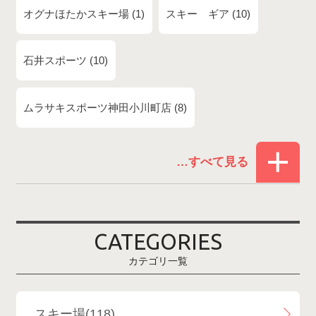
オグナほたかスキー場
1
スキー ギア
10
石井スポーツ
10
ムラサキスポーツ神田小川町店
8
赤倉温泉スキー場
1
白馬コルチナスキー場
3
爺ガ岳スキー場
2
CATEGORIES
鹿島槍スキー場ファミリーパーク
2
カテゴリ一覧
斑尾高原スキー場
4
白馬さのさかスキー場
3
スキー場(118)