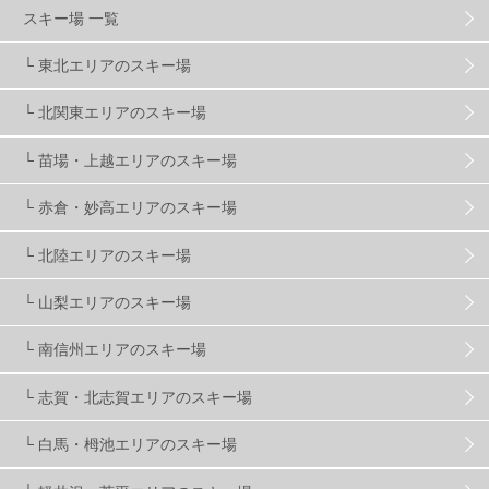
グランスノー奥伊吹
1
川場スキー場
3
スキー場 一覧
└ 東北エリアのスキー場
関東
5
FUSO SKI & BOOTS TUNE
7
SAJ
4
└ 北関東エリアのスキー場
株式会社アルペン
4
北海道
1
札幌
1
└ 苗場・上越エリアのスキー場
└ 赤倉・妙高エリアのスキー場
滋賀県
2
キャンペーン
5
全国旅行支援
1
└ 北陸エリアのスキー場
長野
16
朝発日帰り
8
初すべり
8
└ 山梨エリアのスキー場
└ 南信州エリアのスキー場
夏のアウトドア
2
ハイキング
1
入笠山
1
└ 志賀・北志賀エリアのスキー場
温泉
2
JRSKI
2
よませ温泉
3
└ 白馬・栂池エリアのスキー場