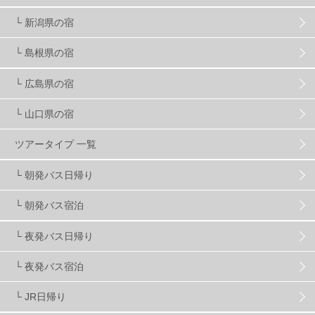
└ 新潟県の宿
スキー場・ゲレンデ情報
116
└ 島根県の宿
キッズ・ファミリー
31
日帰り
34
新幹線
8
└ 広島県の宿
└ 山口県の宿
スノーボーダーおすすめ
90
ツアータイプ 一覧
スキーヤーおすすめ
42
パウダースノー
29
└ 朝発バス日帰り
└ 朝発バス宿泊
アクセス抜群
25
東京近郊
11
長野県
78
└ 夜発バス日帰り
新潟県
16
群馬県
17
山梨県
4
└ 夜発バス宿泊
└ JR日帰り
上信越
7
関越
5
白馬
51
志賀
4