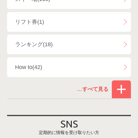
白馬八方尾根スキー場
4
リフト券(1)
エイブル白馬五竜＆Hakuba47
6
ランキング(18)
白馬乗鞍温泉スキー場
4
How to(42)
Snowboard Shop F.JANCK
15
お役立ち情報(61)
ウイングヒルズ白鳥リゾート
1
その他(21)
上越国際スキー場
1
戸狩温泉スキー場
2
SNS
定期的に情報を受け取りたい方
Hakuba47
1
つがいけマウンテンリゾート
5