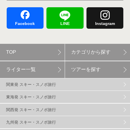
舞子スノーリゾート
1
志賀高原
3
Facebook
LINE
Instagram
軽井沢プリンスホテルスキー場
1
TOP
カテゴリから探す
白馬岩岳スノーフィールド
9
ライター一覧
ツアーを探す
エイブル白馬五竜
5
関東発 スキー・スノボ旅行
群馬みなかみほうだいぎスキー場
1
東海発 スキー・スノボ旅行
関西発 スキー・スノボ旅行
ハンターマウンテン塩原
2
九州発 スキー・スノボ旅行