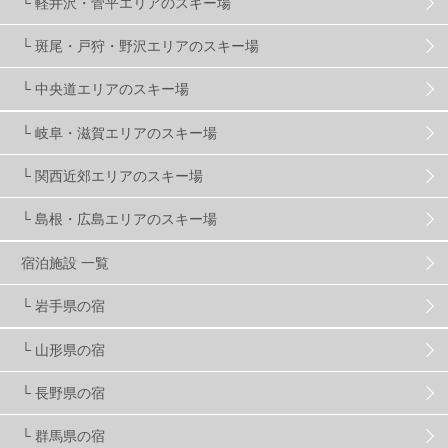
└ 軽井沢・菅平エリアのスキー場
X-JAM高井富士
3
北志賀小丸山
2
└ 斑尾・戸狩・野沢エリアのスキー場
ゴールデンウィーク
1
春スキー
3
栃木県
7
└ 中央道エリアのスキー場
└ 岐阜・滋賀エリアのスキー場
マイカー派
8
学生＆卒業旅行
5
JSBA
10
└ 関西近郊エリアのスキー場
└ 島根・広島エリアのスキー場
竜王スキーパーク
17
斑尾高原
6
宿泊施設 一覧
現地レポート
61
ショップ
29
ウエア
28
└ 岩手県の宿
└ 山形県の宿
プロから教わる
51
ビギナー・初心者
105
└ 長野県の宿
スノーボード ギア
31
└ 群馬県の宿