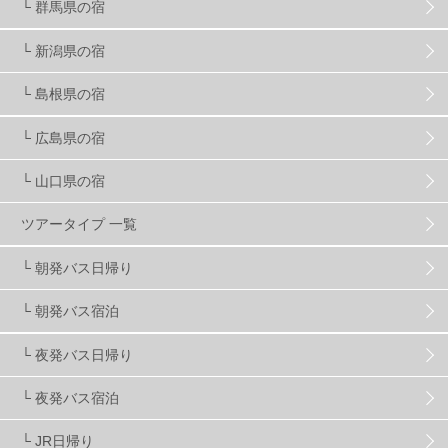
└ 群馬県の宿
└ 新潟県の宿
スキー場・ゲレンデ情報
116
└ 島根県の宿
キッズ・ファミリー
31
日帰り
34
新幹線
8
└ 広島県の宿
└ 山口県の宿
スノーボーダーおすすめ
90
ツアータイプ 一覧
スキーヤーおすすめ
42
パウダースノー
29
└ 朝発バス日帰り
└ 朝発バス宿泊
アクセス抜群
25
東京近郊
11
長野県
78
└ 夜発バス日帰り
新潟県
16
群馬県
17
山梨県
4
└ 夜発バス宿泊
└ JR日帰り