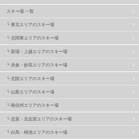
グランスノー奥伊吹
1
川場スキー場
3
スキー場 一覧
└ 東北エリアのスキー場
関東
5
FUSO SKI & BOOTS TUNE
7
SAJ
4
└ 北関東エリアのスキー場
株式会社アルペン
4
北海道
1
札幌
1
└ 苗場・上越エリアのスキー場
└ 赤倉・妙高エリアのスキー場
滋賀県
2
キャンペーン
5
全国旅行支援
1
└ 北陸エリアのスキー場
長野
16
朝発日帰り
8
初すべり
8
└ 山梨エリアのスキー場
└ 南信州エリアのスキー場
夏のアウトドア
2
ハイキング
1
入笠山
1
└ 志賀・北志賀エリアのスキー場
温泉
2
JRSKI
2
よませ温泉
3
└ 白馬・栂池エリアのスキー場