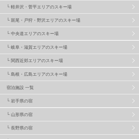
└ 軽井沢・菅平エリアのスキー場
X-JAM高井富士
3
北志賀小丸山
2
└ 斑尾・戸狩・野沢エリアのスキー場
ゴールデンウィーク
1
春スキー
3
栃木県
7
└ 中央道エリアのスキー場
└ 岐阜・滋賀エリアのスキー場
マイカー派
8
学生＆卒業旅行
5
JSBA
10
└ 関西近郊エリアのスキー場
└ 島根・広島エリアのスキー場
竜王スキーパーク
17
斑尾高原
6
宿泊施設 一覧
現地レポート
61
ショップ
29
ウエア
28
└ 岩手県の宿
└ 山形県の宿
プロから教わる
51
ビギナー・初心者
105
└ 長野県の宿
スノーボード ギア
31