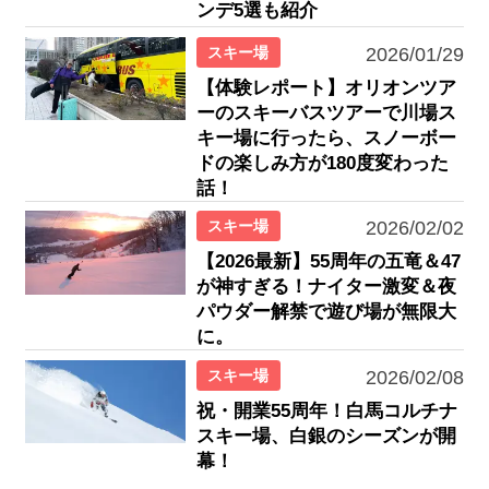
ンデ5選も紹介
スキー場
2026/01/29
【体験レポート】オリオンツア
ーのスキーバスツアーで川場ス
キー場に行ったら、スノーボー
ドの楽しみ方が180度変わった
話！
スキー場
2026/02/02
【2026最新】55周年の五竜＆47
が神すぎる！ナイター激変＆夜
パウダー解禁で遊び場が無限大
に。
スキー場
2026/02/08
祝・開業55周年！白馬コルチナ
スキー場、白銀のシーズンが開
幕！