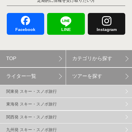
定期的に情報を受け取りたい方
Hakuba47
1
つがいけマウンテンリゾート
5
舞子スノーリゾート
1
志賀高原
3
Facebook
LINE
Instagram
軽井沢プリンスホテルスキー場
1
TOP
カテゴリから探す
白馬岩岳スノーフィールド
9
ライター一覧
ツアーを探す
エイブル白馬五竜
5
関東発 スキー・スノボ旅行
群馬みなかみほうだいぎスキー場
1
東海発 スキー・スノボ旅行
関西発 スキー・スノボ旅行
ハンターマウンテン塩原
2
九州発 スキー・スノボ旅行