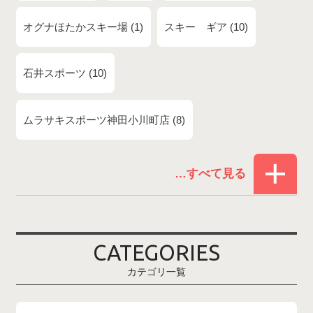
オグナほたかスキー場
1
スキー ギア
10
石井スポーツ
10
ムラサキスポーツ神田小川町店
8
赤倉温泉スキー場
1
白馬コルチナスキー場
3
爺ガ岳スキー場
2
CATEGORIES
鹿島槍スキー場ファミリーパーク
2
カテゴリ一覧
斑尾高原スキー場
4
白馬さのさかスキー場
3