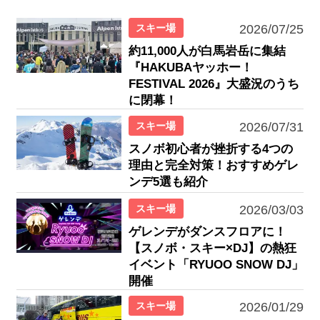
スキー場
2026/07/25
約11,000人が白馬岩岳に集結
『HAKUBAヤッホー！
FESTIVAL 2026』大盛況のうち
に閉幕！
スキー場
2026/07/31
スノボ初心者が挫折する4つの
理由と完全対策！おすすめゲレ
ンデ5選も紹介
スキー場
2026/03/03
ゲレンデがダンスフロアに！
【スノボ・スキー×DJ】の熱狂
イベント「RYUOO SNOW DJ」
開催
スキー場
2026/01/29