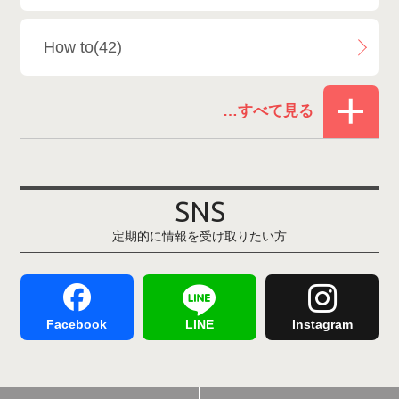
白馬乗鞍温泉スキー場
4
How to(42)
Snowboard Shop F.JANCK
15
お役立ち情報(61)
ウイングヒルズ白鳥リゾート
1
その他(21)
上越国際スキー場
1
戸狩温泉スキー場
2
SNS
定期的に情報を受け取りたい方
Hakuba47
1
つがいけマウンテンリゾート
5
舞子スノーリゾート
1
志賀高原
3
Facebook
LINE
Instagram
軽井沢プリンスホテルスキー場
1