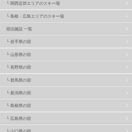
└ 関西近郊エリアのスキー場
└ 島根・広島エリアのスキー場
竜王スキーパーク
17
斑尾高原
6
宿泊施設 一覧
現地レポート
61
ショップ
29
ウエア
28
└ 岩手県の宿
└ 山形県の宿
プロから教わる
51
ビギナー・初心者
105
└ 長野県の宿
スノーボード ギア
31
└ 群馬県の宿
└ 新潟県の宿
スキー場・ゲレンデ情報
116
└ 島根県の宿
キッズ・ファミリー
31
日帰り
34
新幹線
8
└ 広島県の宿
└ 山口県の宿