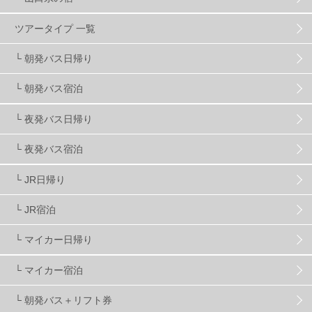
スノーボーダーおすすめ
90
ツアータイプ 一覧
スキーヤーおすすめ
42
パウダースノー
29
└ 朝発バス日帰り
└ 朝発バス宿泊
アクセス抜群
25
東京近郊
11
長野県
78
└ 夜発バス日帰り
新潟県
16
群馬県
17
山梨県
4
└ 夜発バス宿泊
└ JR日帰り
上信越
7
関越
5
白馬
51
志賀
4
└ JR宿泊
軽井沢
6
湯沢
4
舞子
4
水上
3
└ マイカー日帰り
└ マイカー宿泊
苗場
2
丸沼
5
たんばら
6
└ 朝発バス＋リフト券