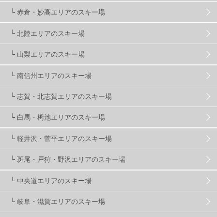
└ 赤倉・妙高エリアのスキー場
滋賀県
2
キャンペーン
5
全国旅行支援
1
└ 北陸エリアのスキー場
長野
16
朝発日帰り
8
初すべり
8
└ 山梨エリアのスキー場
└ 南信州エリアのスキー場
夏のアウトドア
2
ハイキング
1
入笠山
1
└ 志賀・北志賀エリアのスキー場
温泉
2
JRSKI
2
よませ温泉
3
└ 白馬・栂池エリアのスキー場
└ 軽井沢・菅平エリアのスキー場
X-JAM高井富士
3
北志賀小丸山
2
└ 斑尾・戸狩・野沢エリアのスキー場
ゴールデンウィーク
1
春スキー
3
栃木県
7
└ 中央道エリアのスキー場
└ 岐阜・滋賀エリアのスキー場
マイカー派
8
学生＆卒業旅行
5
JSBA
10