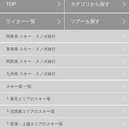
TOP
カテゴリから探す
白馬岩岳スノーフィールド
9
ライター一覧
ツアーを探す
エイブル白馬五竜
5
関東発 スキー・スノボ旅行
群馬みなかみほうだいぎスキー場
1
東海発 スキー・スノボ旅行
関西発 スキー・スノボ旅行
ハンターマウンテン塩原
2
九州発 スキー・スノボ旅行
グランスノー奥伊吹
1
川場スキー場
3
スキー場 一覧
└ 東北エリアのスキー場
関東
5
FUSO SKI & BOOTS TUNE
7
SAJ
4
└ 北関東エリアのスキー場
株式会社アルペン
4
北海道
1
札幌
1
└ 苗場・上越エリアのスキー場