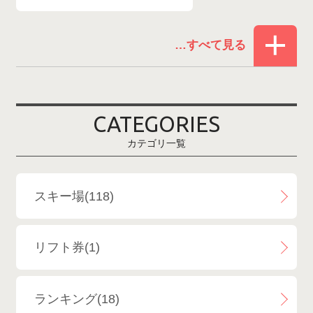
赤倉温泉スキー場
1
白馬コルチナスキー場
3
爺ガ岳スキー場
2
CATEGORIES
鹿島槍スキー場ファミリーパーク
2
カテゴリ一覧
斑尾高原スキー場
4
白馬さのさかスキー場
3
スキー場(118)
白馬八方尾根スキー場
4
リフト券(1)
エイブル白馬五竜＆Hakuba47
6
ランキング(18)