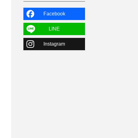
よませ温泉
3
X-JAM高井富士
3
北志賀小丸山
2
Facebook
ゴールデンウィーク
1
春スキー
3
栃木県
7
LINE
マイカー派
8
学生＆卒業旅行
5
Instagram
JSBA
10
竜王スキーパーク
17
斑尾高原
6
現地レポート
61
ショップ
29
ウエア
28
プロから教わる
51
ビギナー・初心者
105
スノーボード ギア
31
スキー場・ゲレンデ情報
116
キッズ・ファミリー
31
日帰り
34
新幹線
8
スノーボーダーおすすめ
90
スキーヤーおすすめ
42
パウダースノー
29