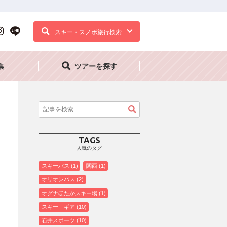
スキー・スノボ旅行検索
集
ツアーを探す
TAGS
人気のタグ
スキーバス
1
関西
1
オリオンバス
2
オグナほたかスキー場
1
スキー ギア
10
石井スポーツ
10