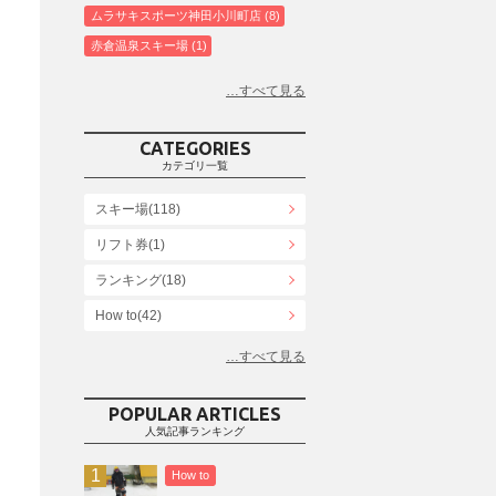
ムラサキスポーツ神田小川町店
8
赤倉温泉スキー場
1
白馬コルチナスキー場
3
爺ガ岳スキー場
2
鹿島槍スキー場ファミリーパーク
2
CATEGORIES
斑尾高原スキー場
4
カテゴリ一覧
白馬さのさかスキー場
3
スキー場(118)
白馬八方尾根スキー場
4
リフト券(1)
エイブル白馬五竜＆Hakuba47
6
ランキング(18)
白馬乗鞍温泉スキー場
4
Snowboard Shop F.JANCK
How to(42)
15
ウイングヒルズ白鳥リゾート
1
お役立ち情報(61)
上越国際スキー場
1
その他(21)
戸狩温泉スキー場
2
POPULAR ARTICLES
人気記事ランキング
Hakuba47
1
つがいけマウンテンリゾート
5
How to
舞子スノーリゾート
1