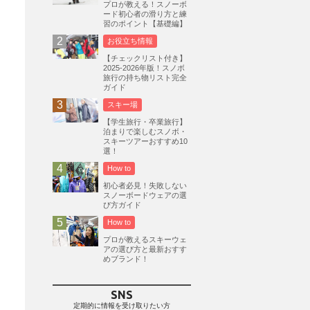
プロが教える！スノーボ
ード初心者の滑り方と練
志賀高原
3
習のポイント【基礎編】
軽井沢プリンスホテルスキー場
1
お役立ち情報
白馬岩岳スノーフィールド
9
【チェックリスト付き】
2025-2026年版！スノボ
エイブル白馬五竜
5
旅行の持ち物リスト完全
ガイド
群馬みなかみほうだいぎスキー場
1
スキー場
ハンターマウンテン塩原
2
【学生旅行・卒業旅行】
グランスノー奥伊吹
1
泊まりで楽しむスノボ・
スキーツアーおすすめ10
川場スキー場
3
関東
5
選！
FUSO SKI & BOOTS TUNE
7
How to
SAJ
4
株式会社アルペン
初心者必見！失敗しない
4
スノーボードウェアの選
北海道
1
札幌
1
滋賀県
2
び方ガイド
How to
キャンペーン
5
全国旅行支援
1
プロが教えるスキーウェ
長野
16
朝発日帰り
8
アの選び方と最新おすす
めブランド！
初すべり
8
夏のアウトドア
2
ハイキング
1
入笠山
1
SNS
温泉
2
JRSKI
2
定期的に情報を受け取りたい方