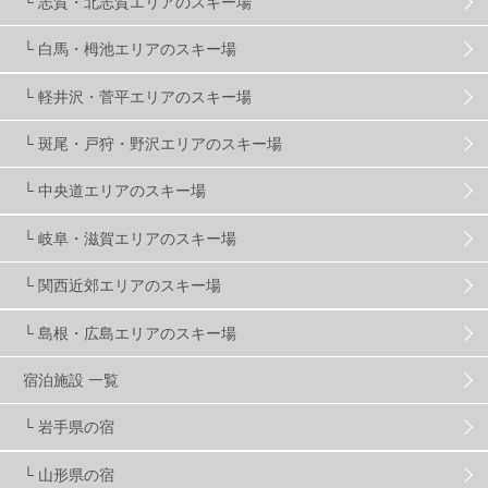
└ 志賀・北志賀エリアのスキー場
温泉
2
JRSKI
2
よませ温泉
3
└ 白馬・栂池エリアのスキー場
└ 軽井沢・菅平エリアのスキー場
X-JAM高井富士
3
北志賀小丸山
2
└ 斑尾・戸狩・野沢エリアのスキー場
ゴールデンウィーク
1
春スキー
3
栃木県
7
└ 中央道エリアのスキー場
└ 岐阜・滋賀エリアのスキー場
マイカー派
8
学生＆卒業旅行
5
JSBA
10
└ 関西近郊エリアのスキー場
└ 島根・広島エリアのスキー場
竜王スキーパーク
17
斑尾高原
6
宿泊施設 一覧
現地レポート
61
ショップ
29
ウエア
28
└ 岩手県の宿
└ 山形県の宿
プロから教わる
51
ビギナー・初心者
105