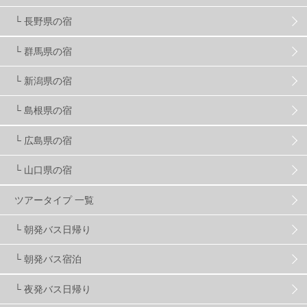
└ 長野県の宿
スノーボード ギア
31
└ 群馬県の宿
└ 新潟県の宿
スキー場・ゲレンデ情報
116
└ 島根県の宿
キッズ・ファミリー
31
日帰り
34
新幹線
8
└ 広島県の宿
└ 山口県の宿
スノーボーダーおすすめ
90
ツアータイプ 一覧
スキーヤーおすすめ
42
パウダースノー
29
└ 朝発バス日帰り
└ 朝発バス宿泊
アクセス抜群
25
東京近郊
11
長野県
78
└ 夜発バス日帰り