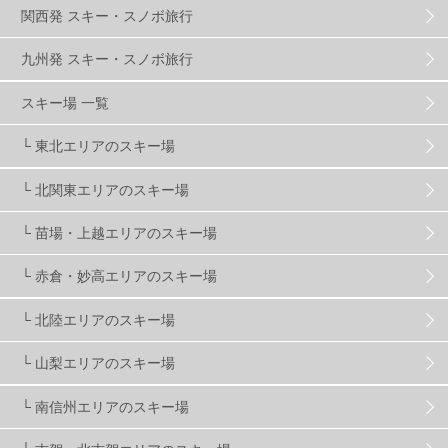
関西発 スキー・スノボ旅行
ハンターマウンテン塩原
2
九州発 スキー・スノボ旅行
グランスノー奥伊吹
1
川場スキー場
3
スキー場 一覧
└ 東北エリアのスキー場
関東
5
FUSO SKI & BOOTS TUNE
7
SAJ
4
└ 北関東エリアのスキー場
株式会社アルペン
4
北海道
1
札幌
1
└ 苗場・上越エリアのスキー場
└ 赤倉・妙高エリアのスキー場
滋賀県
2
キャンペーン
5
全国旅行支援
1
└ 北陸エリアのスキー場
長野
16
朝発日帰り
8
初すべり
8
└ 山梨エリアのスキー場
└ 南信州エリアのスキー場
夏のアウトドア
2
ハイキング
1
入笠山
1