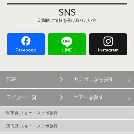
その他(21)
上越国際スキー場
1
戸狩温泉スキー場
2
SNS
定期的に情報を受け取りたい方
Hakuba47
1
つがいけマウンテンリゾート
5
舞子スノーリゾート
1
志賀高原
3
Facebook
LINE
Instagram
軽井沢プリンスホテルスキー場
1
TOP
カテゴリから探す
白馬岩岳スノーフィールド
9
ライター一覧
ツアーを探す
エイブル白馬五竜
5
関東発 スキー・スノボ旅行
群馬みなかみほうだいぎスキー場
1
東海発 スキー・スノボ旅行