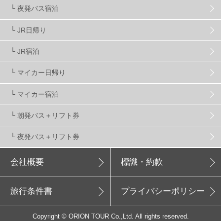
新潟県
16
群馬県
17
山梨県
4
└ 夜発バス宿泊
└ JR日帰り
上信越
7
関越
5
白馬
51
志賀
4
└ JR宿泊
軽井沢
6
湯沢
4
舞子
4
水上
3
└ マイカー日帰り
└ マイカー宿泊
苗場
2
丸沼
5
たんばら
6
└ 朝発バス＋リフト券
└ 夜発バス＋リフト券
会社概要
標識・約款
旅行条件書
プライバシーポリシー
Copyright © ORION TOUR Co.,Ltd. All rights reserved.