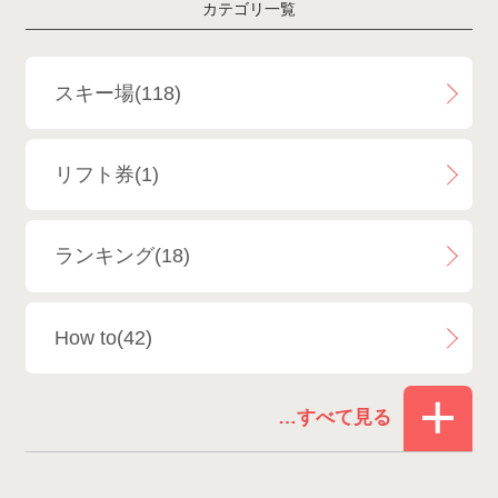
カテゴリ一覧
斑尾高原スキー場
4
白馬さのさかスキー場
3
スキー場(118)
白馬八方尾根スキー場
4
リフト券(1)
エイブル白馬五竜＆Hakuba47
6
ランキング(18)
白馬乗鞍温泉スキー場
4
How to(42)
Snowboard Shop F.JANCK
15
お役立ち情報(61)
ウイングヒルズ白鳥リゾート
1