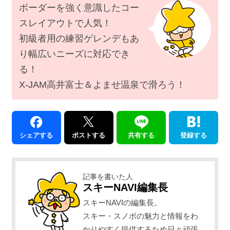
ボーダーを強く意識したコー
スレイアウトで人気！
初級者用の練習ゲレンデもあ
り幅広いニーズに対応でき
る！
X-JAM高井富士＆よませ温泉で滑ろう！
シェアする
ポストする
共有する
登録する
記事を書いた人
スキーNAVI編集長
スキーNAVIの編集長。
スキー・スノボの魅力と情報をわ
かりやすく提供するため日々頑張