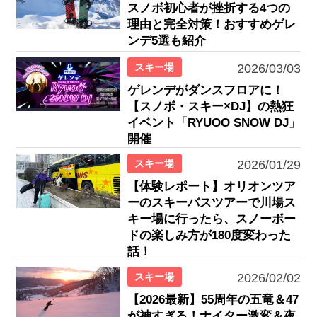
スノボ初心者が挫折する4つの
理由と完全対策！おすすめゲレ
ンデ5選も紹介
スキー場
2026/03/03
ゲレンデがダンスフロアに！
【スノボ・スキー×DJ】の熱狂
イベント「RYUOO SNOW DJ」
開催
スキー場
2026/01/29
【体験レポート】オリオンツア
ーのスキーバスツアーで川場ス
キー場に行ったら、スノーボー
ドの楽しみ方が180度変わった
話！
スキー場
2026/02/02
【2026最新】55周年の五竜＆47
が神すぎる！ナイター激変＆夜