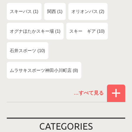
スキーバス
1
関西
1
オリオンバス
2
オグナほたかスキー場
1
スキー ギア
10
石井スポーツ
10
ムラサキスポーツ神田小川町店
8
赤倉温泉スキー場
1
白馬コルチナスキー場
3
爺ガ岳スキー場
2
CATEGORIES
鹿島槍スキー場ファミリーパーク
2