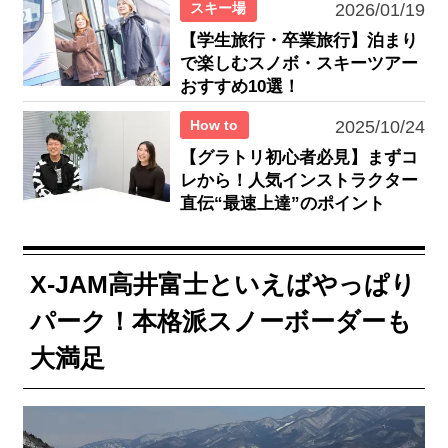
スキー場
2026/01/19
【学生旅行・卒業旅行】泊まり
で楽しむスノボ・スキーツアー
おすすめ10選！
How to
2025/10/24
【グラトリ初心者必見】まずコ
レから！人気インストラクター
直伝“最速上達”のポイント
X-JAM高井富士といえばやっぱり
パーク！本格派スノーボーダーも
大満足