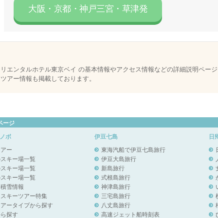
大阪・京都・神戸三宮・草津発
オリエンタルホテル東京ベイ の基本情報やアクセス情報などの詳細説明ページ
泊ツアー情報も掲載しております。
ページ
ノボ
伊豆七島
日
ツアー
東海汽船で伊豆七島旅行
のスキー場一覧
伊豆大島旅行
のスキー場一覧
新島旅行
のスキー場一覧
式根島旅行
場積雪情報
神津島旅行
りスキーツアー特集
三宅島旅行
ツアータイプから探す
八丈島旅行
から探す
高速ジェット船時刻表