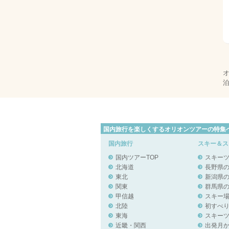
国内旅行を楽しくするオリオンツアーの特集
国内旅行
スキー＆ス
国内ツアーTOP
スキー
北海道
長野県
東北
新潟県
関東
群馬県
甲信越
スキー
北陸
初すべ
東海
スキー
近畿・関西
出発月