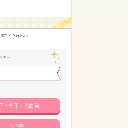
（無料・予約不要）
ツアー
田・横手・大曲発
仙台発