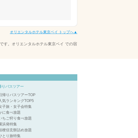
オリエンタルホテル東京ベイ トップへ▲
です。オリエンタルホテル東京ベイ での宿
帰りバスツアー
日帰りバスツアーTOP
人気ランキングTOP5
女子旅・女子会特集
かに食べ放題
いちご狩り食べ放題
横浜発特集
桔梗信玄餅詰め放題
ひとり旅特集