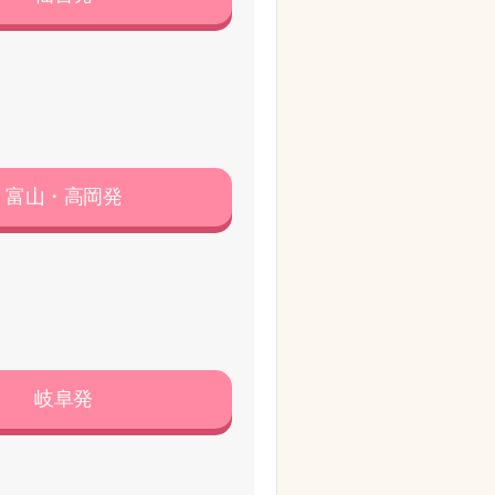
富山・高岡発
岐阜発