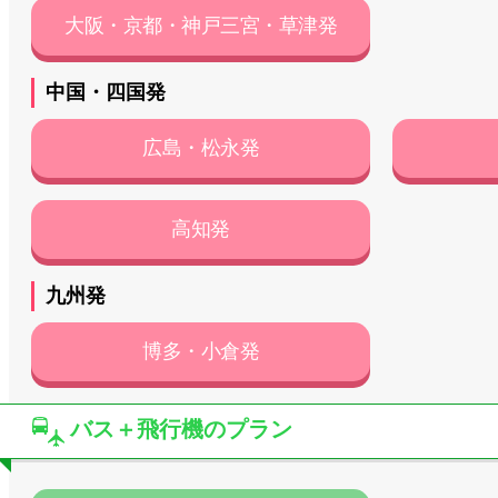
大阪・京都・神戸三宮・草津発
中国・四国発
広島・松永発
高知発
九州発
博多・小倉発
バス＋飛行機のプラン