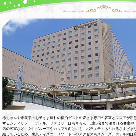
赤ちゃんや未就学のお子さま連れの宿泊ゲストの皆さま専用の客室とフロアが用
するシティリゾートホテル。ファミリーはもちろん、1室6名まで泊まれる客室や
気の客室など、女性グループやカップル向けにも、バラエティあふれるさまざまな
結しているため、東京ディズニーリゾートへのアクセスもスムーズ。ホテル内は