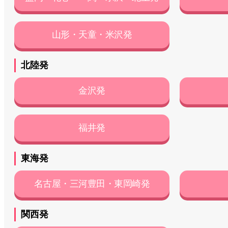
山形・天童・米沢発
北陸発
金沢発
福井発
東海発
名古屋・三河豊田・東岡崎発
関西発