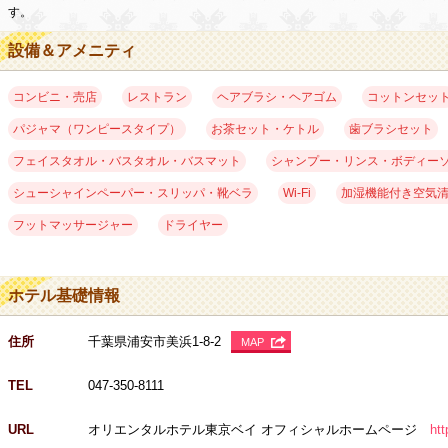
す。
設備＆アメニティ
コンビニ・売店
レストラン
ヘアブラシ・ヘアゴム
コットンセッ
パジャマ（ワンピースタイプ）
お茶セット・ケトル
歯ブラシセット
フェイスタオル・バスタオル・バスマット
シャンプー・リンス・ボディー
シューシャインペーパー・スリッパ・靴ベラ
Wi-Fi
加湿機能付き空気
フットマッサージャー
ドライヤー
ホテル基礎情報
住所
千葉県浦安市美浜1-8-2
MAP
TEL
047-350-8111
URL
オリエンタルホテル東京ベイ オフィシャルホームページ
htt