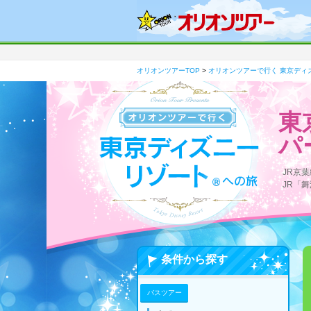
オリオンツアーTOP
>
オリオンツアーで行く 東京ディズ
東
パ
JR京
JR「
条件から探す
バスツアー