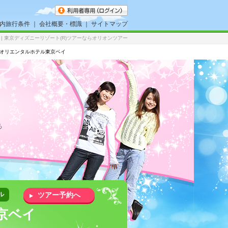
内旅行条件
｜
会社概要・標識
｜
サイトマップ
| 東京ディズニーリゾート(R)ツアーならオリオンツアー
 オリエンタルホテル東京ベイ
る
ル
ツアー予約へ
京ベイ