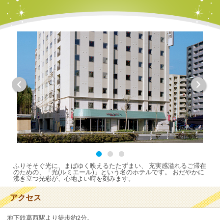
Previous
Next
ふりそそぐ光に、まばゆく映えるたたずまい、 充実感溢れるご滞在
のための、「光(ルミエール)」という名のホテルです。 おだやかに
沸き立つ光彩が、心地よい時を刻みます。
アクセス
地下鉄葛西駅より徒歩約2分。