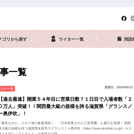
テゴリから探す
ライター一覧
用語
事一覧
更新日：2024/03/12
スキー場
【過去最速】開業５４年目に営業日数７１日目で入場者数「２
０万人」突破！！関西最大級の規模を誇る滋賀県「グランスノ
ー奥伊吹」！
「暖冬なのに…スキー場の集客増加！」「日本初導入の人工造雪機」も威力を発揮！ 関西
最大級の規模を持つ滋賀県米原市のグランスノー奥伊吹（https://www.okuibuki.co.jp/）が２
月２６日に「２１９１人」の来場を記録。 ...