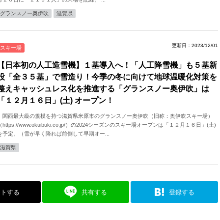
グランスノー奥伊吹
滋賀県
更新日：2023/12/01
スキー場
【日本初の人工造雪機】１基導入へ！「人工降雪機」も５基新
設「全３５基」で雪造り！今季の冬に向けて地球温暖化対策を
整えキャッシュレス化を推進する「グランスノー奥伊吹」は
「１２月１６日」(土) オープン！
関西最大級の規模を持つ滋賀県米原市のグランスノー奥伊吹（旧称：奥伊吹スキー場）
（https://www.okuibuki.co.jp/）の2024シーズンのスキー場オープンは「１２月１６日」(土)
を予定。（雪が早く降れば前倒して早期オー...
滋賀県
ストする
共有する
登録する