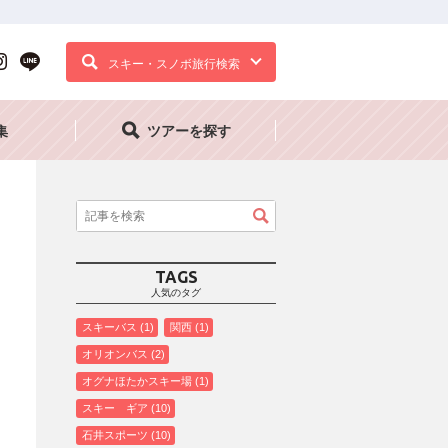
スキー・スノボ旅行検索
集
ツアーを探す
TAGS
人気のタグ
スキーバス
1
関西
1
オリオンバス
2
オグナほたかスキー場
1
スキー ギア
10
石井スポーツ
10