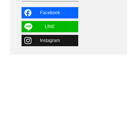
よませ温泉
3
X-JAM高井富士
3
北志賀小丸山
2
Facebook
ゴールデンウィーク
1
春スキー
3
栃木県
7
LINE
マイカー派
8
学生＆卒業旅行
5
Instagram
JSBA
10
竜王スキーパーク
17
斑尾高原
6
現地レポート
61
ショップ
29
ウエア
28
プロから教わる
51
ビギナー・初心者
105
スノーボード ギア
31
スキー場・ゲレンデ情報
116
キッズ・ファミリー
31
日帰り
34
新幹線
8
スノーボーダーおすすめ
90
スキーヤーおすすめ
42
パウダースノー
29