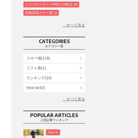
ムラサキスポーツ神田小川町店
8
赤倉温泉スキー場
1
白馬コルチナスキー場
3
爺ガ岳スキー場
2
鹿島槍スキー場ファミリーパーク
2
CATEGORIES
斑尾高原スキー場
4
カテゴリ一覧
白馬さのさかスキー場
3
スキー場(118)
白馬八方尾根スキー場
4
リフト券(1)
エイブル白馬五竜＆Hakuba47
6
ランキング(18)
白馬乗鞍温泉スキー場
4
Snowboard Shop F.JANCK
How to(42)
15
ウイングヒルズ白鳥リゾート
1
お役立ち情報(61)
上越国際スキー場
1
その他(21)
戸狩温泉スキー場
2
POPULAR ARTICLES
人気記事ランキング
Hakuba47
1
つがいけマウンテンリゾート
5
How to
舞子スノーリゾート
1