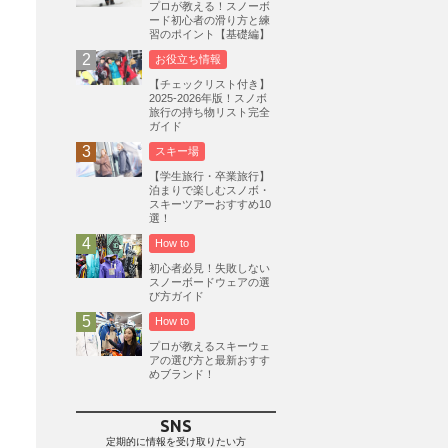
プロが教える！スノーボ
ード初心者の滑り方と練
志賀高原
3
習のポイント【基礎編】
軽井沢プリンスホテルスキー場
1
お役立ち情報
白馬岩岳スノーフィールド
9
【チェックリスト付き】
2025-2026年版！スノボ
エイブル白馬五竜
5
旅行の持ち物リスト完全
ガイド
群馬みなかみほうだいぎスキー場
1
スキー場
ハンターマウンテン塩原
2
【学生旅行・卒業旅行】
グランスノー奥伊吹
1
泊まりで楽しむスノボ・
スキーツアーおすすめ10
川場スキー場
3
関東
5
選！
FUSO SKI & BOOTS TUNE
7
How to
SAJ
4
株式会社アルペン
初心者必見！失敗しない
4
スノーボードウェアの選
北海道
1
札幌
1
滋賀県
2
び方ガイド
How to
キャンペーン
5
全国旅行支援
1
プロが教えるスキーウェ
長野
16
朝発日帰り
8
アの選び方と最新おすす
めブランド！
初すべり
8
夏のアウトドア
2
ハイキング
1
入笠山
1
SNS
温泉
2
JRSKI
2
定期的に情報を受け取りたい方