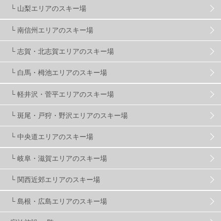
長野
16
朝発日帰り
8
初すべり
8
└ 山梨エリアのスキー場
└ 南信州エリアのスキー場
夏のアウトドア
2
ハイキング
1
入笠山
1
└ 志賀・北志賀エリアのスキー場
温泉
2
JRSKI
2
よませ温泉
3
└ 白馬・栂池エリアのスキー場
└ 軽井沢・菅平エリアのスキー場
X-JAM高井富士
3
北志賀小丸山
2
└ 斑尾・戸狩・野沢エリアのスキー場
ゴールデンウィーク
1
春スキー
3
栃木県
7
└ 中央道エリアのスキー場
└ 岐阜・滋賀エリアのスキー場
マイカー派
8
学生＆卒業旅行
5
JSBA
10
└ 関西近郊エリアのスキー場
└ 島根・広島エリアのスキー場
竜王スキーパーク
17
斑尾高原
6