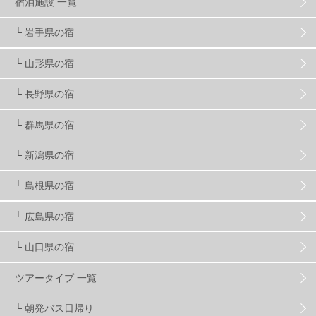
宿泊施設 一覧
現地レポート
61
ショップ
29
ウエア
28
└ 岩手県の宿
└ 山形県の宿
プロから教わる
51
ビギナー・初心者
105
└ 長野県の宿
スノーボード ギア
31
└ 群馬県の宿
└ 新潟県の宿
スキー場・ゲレンデ情報
116
└ 島根県の宿
キッズ・ファミリー
31
日帰り
34
新幹線
8
└ 広島県の宿
└ 山口県の宿
スノーボーダーおすすめ
90
ツアータイプ 一覧
スキーヤーおすすめ
42
パウダースノー
29
└ 朝発バス日帰り