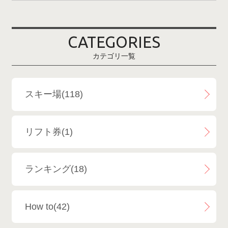
爺ガ岳スキー場
2
CATEGORIES
鹿島槍スキー場ファミリーパーク
2
カテゴリ一覧
斑尾高原スキー場
4
白馬さのさかスキー場
3
スキー場(118)
白馬八方尾根スキー場
4
リフト券(1)
エイブル白馬五竜＆Hakuba47
6
ランキング(18)
白馬乗鞍温泉スキー場
4
How to(42)
Snowboard Shop F.JANCK
15