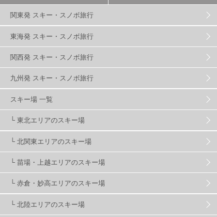
関東発 スキー・スノボ旅行
群馬みなかみほうだいぎスキー場
1
東海発 スキー・スノボ旅行
関西発 スキー・スノボ旅行
ハンターマウンテン塩原
2
九州発 スキー・スノボ旅行
グランスノー奥伊吹
1
川場スキー場
3
スキー場 一覧
└ 東北エリアのスキー場
関東
5
FUSO SKI & BOOTS TUNE
7
SAJ
4
└ 北関東エリアのスキー場
株式会社アルペン
4
北海道
1
札幌
1
└ 苗場・上越エリアのスキー場
└ 赤倉・妙高エリアのスキー場
滋賀県
2
キャンペーン
5
全国旅行支援
1
└ 北陸エリアのスキー場