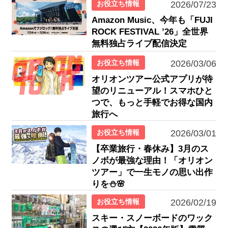
お役立ち情報
2026/07/23
Amazon Music、今年も「FUJI
ROCK FESTIVAL ’26」全世界
無料独占ライブ配信決定
お役立ち情報
2026/03/06
オリオンツアー公式アプリが待
望のリニューアル！スマホひと
つで、もっと手軽でお得な国内
旅行へ
お役立ち情報
2026/03/01
【卒業旅行・春休み】3月のス
ノボが最強な理由！「オリオン
ツアー」で一生モノの思い出作
りを⛄🌸
お役立ち情報
2026/02/19
スキー・スノーボードのワック