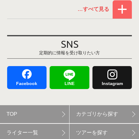
お役立ち情報(61)
ウイングヒルズ白鳥リゾート
1
その他(21)
上越国際スキー場
1
戸狩温泉スキー場
2
SNS
定期的に情報を受け取りたい方
Hakuba47
1
つがいけマウンテンリゾート
5
舞子スノーリゾート
1
志賀高原
3
Facebook
LINE
Instagram
軽井沢プリンスホテルスキー場
1
TOP
カテゴリから探す
白馬岩岳スノーフィールド
9
ライター一覧
ツアーを探す
エイブル白馬五竜
5