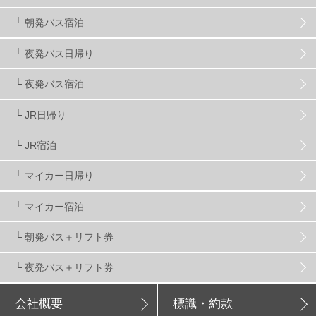
└ 朝発バス宿泊
アクセス抜群
25
東京近郊
11
長野県
78
└ 夜発バス日帰り
新潟県
16
群馬県
17
山梨県
4
└ 夜発バス宿泊
└ JR日帰り
上信越
7
関越
5
白馬
51
志賀
4
└ JR宿泊
軽井沢
6
湯沢
4
舞子
4
水上
3
└ マイカー日帰り
└ マイカー宿泊
苗場
2
丸沼
5
たんばら
6
└ 朝発バス＋リフト券
└ 夜発バス＋リフト券
会社概要
標識・約款