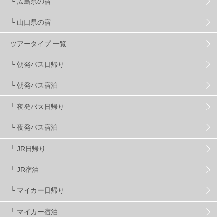
└ 広島県の宿
└ 山口県の宿
スノーボーダーおすすめ
90
ツアータイプ 一覧
スキーヤーおすすめ
42
パウダースノー
29
└ 朝発バス日帰り
└ 朝発バス宿泊
アクセス抜群
25
東京近郊
11
長野県
78
└ 夜発バス日帰り
新潟県
16
群馬県
17
山梨県
4
└ 夜発バス宿泊
└ JR日帰り
上信越
7
関越
5
白馬
51
志賀
4
└ JR宿泊
軽井沢
6
湯沢
4
舞子
4
水上
3
└ マイカー日帰り
└ マイカー宿泊