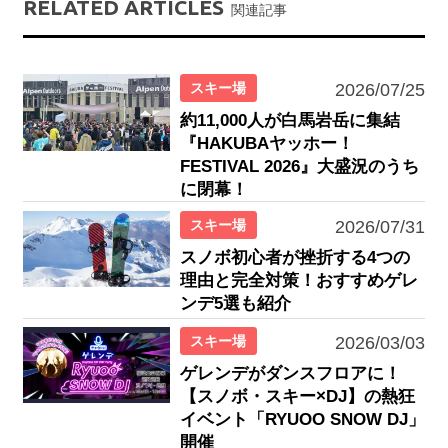
RELATED ARTICLES
関連記事
スキー場
2026/07/25
約11,000人が白馬岩岳に集結
『HAKUBAヤッホー！
FESTIVAL 2026』大盛況のうち
に閉幕！
スキー場
2026/07/31
スノボ初心者が挫折する4つの
理由と完全対策！おすすめゲレ
ンデ5選も紹介
スキー場
2026/03/03
ゲレンデがダンスフロアに！
【スノボ・スキー×DJ】の熱狂
イベント「RYUOO SNOW DJ」
開催