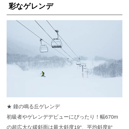
彩なゲレンデ
★ 鐘の鳴る丘ゲレンデ
初級者やゲレンデデビューにぴったり！幅670m
の超広大な緩斜面は最大斜度19°、平均斜度8°