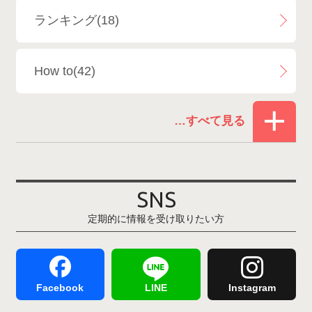
ランキング(18)
白馬乗鞍温泉スキー場
4
How to(42)
Snowboard Shop F.JANCK
15
お役立ち情報(61)
ウイングヒルズ白鳥リゾート
1
その他(21)
上越国際スキー場
1
戸狩温泉スキー場
2
SNS
定期的に情報を受け取りたい方
Hakuba47
1
つがいけマウンテンリゾート
5
舞子スノーリゾート
1
志賀高原
3
Facebook
LINE
Instagram