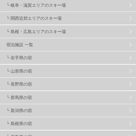
└ 岐阜・滋賀エリアのスキー場
マイカー派
8
学生＆卒業旅行
5
JSBA
10
└ 関西近郊エリアのスキー場
└ 島根・広島エリアのスキー場
竜王スキーパーク
17
斑尾高原
6
宿泊施設 一覧
現地レポート
61
ショップ
29
ウエア
28
└ 岩手県の宿
└ 山形県の宿
プロから教わる
51
ビギナー・初心者
105
└ 長野県の宿
スノーボード ギア
31
└ 群馬県の宿
└ 新潟県の宿
スキー場・ゲレンデ情報
116
└ 島根県の宿
キッズ・ファミリー
31
日帰り
34
新幹線
8