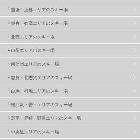
株式会社アルペン
4
北海道
1
札幌
1
└ 苗場・上越エリアのスキー場
└ 赤倉・妙高エリアのスキー場
滋賀県
2
キャンペーン
5
全国旅行支援
1
└ 北陸エリアのスキー場
長野
16
朝発日帰り
8
初すべり
8
└ 山梨エリアのスキー場
└ 南信州エリアのスキー場
夏のアウトドア
2
ハイキング
1
入笠山
1
└ 志賀・北志賀エリアのスキー場
温泉
2
JRSKI
2
よませ温泉
3
└ 白馬・栂池エリアのスキー場
└ 軽井沢・菅平エリアのスキー場
X-JAM高井富士
3
北志賀小丸山
2
└ 斑尾・戸狩・野沢エリアのスキー場
ゴールデンウィーク
1
春スキー
3
栃木県
7
└ 中央道エリアのスキー場