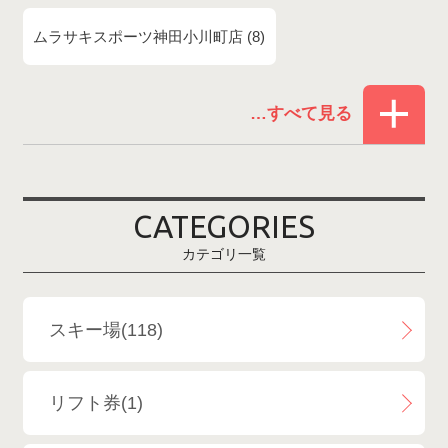
ムラサキスポーツ神田小川町店
8
赤倉温泉スキー場
1
白馬コルチナスキー場
3
爺ガ岳スキー場
2
CATEGORIES
鹿島槍スキー場ファミリーパーク
2
カテゴリ一覧
斑尾高原スキー場
4
白馬さのさかスキー場
3
スキー場(118)
白馬八方尾根スキー場
4
リフト券(1)
エイブル白馬五竜＆Hakuba47
6