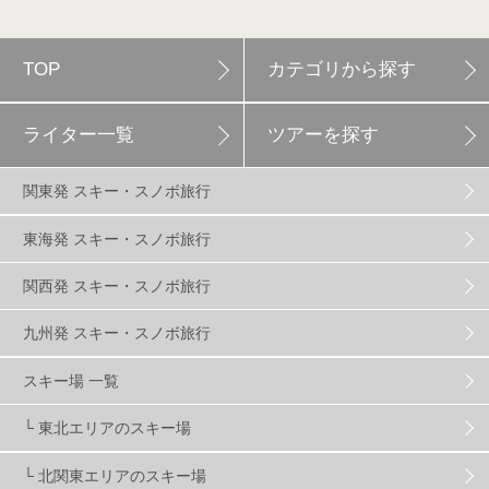
軽井沢プリンスホテルスキー場
1
TOP
カテゴリから探す
白馬岩岳スノーフィールド
9
ライター一覧
ツアーを探す
エイブル白馬五竜
5
関東発 スキー・スノボ旅行
群馬みなかみほうだいぎスキー場
1
東海発 スキー・スノボ旅行
関西発 スキー・スノボ旅行
ハンターマウンテン塩原
2
九州発 スキー・スノボ旅行
グランスノー奥伊吹
1
川場スキー場
3
スキー場 一覧
└ 東北エリアのスキー場
関東
5
FUSO SKI & BOOTS TUNE
7
SAJ
4
└ 北関東エリアのスキー場