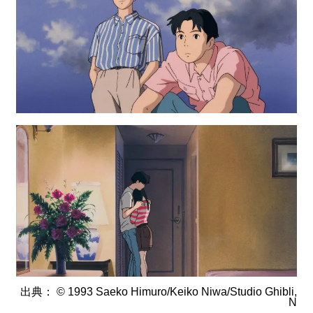
出典：
© 1993 Saeko Himuro/Keiko Niwa/Studio Ghibli,
N