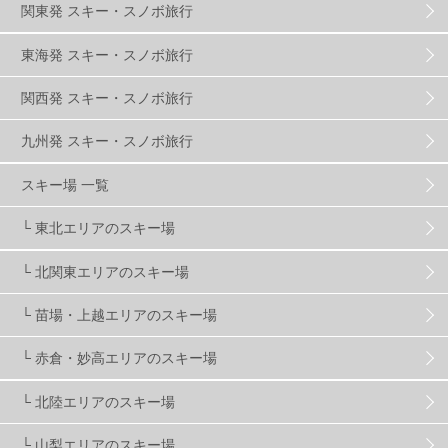
関東発 スキー・スノボ旅行
群馬みなかみほうだいぎスキー場
1
東海発 スキー・スノボ旅行
関西発 スキー・スノボ旅行
ハンターマウンテン塩原
2
九州発 スキー・スノボ旅行
グランスノー奥伊吹
1
川場スキー場
3
スキー場 一覧
└ 東北エリアのスキー場
関東
5
FUSO SKI & BOOTS TUNE
7
SAJ
4
└ 北関東エリアのスキー場
株式会社アルペン
4
北海道
1
札幌
1
└ 苗場・上越エリアのスキー場
└ 赤倉・妙高エリアのスキー場
滋賀県
2
キャンペーン
5
全国旅行支援
1
└ 北陸エリアのスキー場
長野
16
朝発日帰り
8
初すべり
8
└ 山梨エリアのスキー場