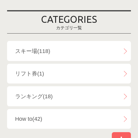
爺ガ岳スキー場
2
CATEGORIES
鹿島槍スキー場ファミリーパーク
2
カテゴリ一覧
斑尾高原スキー場
4
白馬さのさかスキー場
3
スキー場(118)
白馬八方尾根スキー場
4
リフト券(1)
エイブル白馬五竜＆Hakuba47
6
ランキング(18)
白馬乗鞍温泉スキー場
4
How to(42)
Snowboard Shop F.JANCK
15