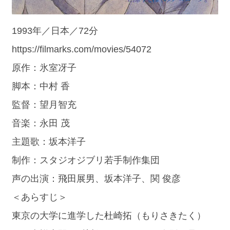
1993年／日本／72分
https://filmarks.com/movies/54072
原作：氷室冴子
脚本：中村 香
監督：望月智充
音楽：永田 茂
主題歌：坂本洋子
制作：スタジオジブリ若手制作集団
声の出演：飛田展男、坂本洋子、関 俊彦
＜あらすじ＞
東京の大学に進学した杜崎拓（もりさきたく）