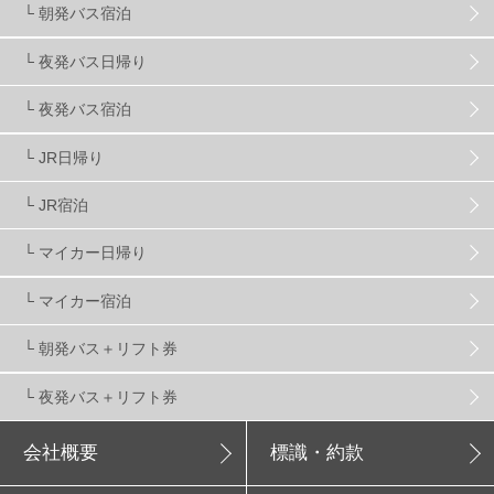
└ 朝発バス宿泊
アクセス抜群
25
東京近郊
11
長野県
78
└ 夜発バス日帰り
新潟県
16
群馬県
17
山梨県
4
└ 夜発バス宿泊
└ JR日帰り
上信越
7
関越
5
白馬
51
志賀
4
└ JR宿泊
軽井沢
6
湯沢
4
舞子
4
水上
3
└ マイカー日帰り
└ マイカー宿泊
苗場
2
丸沼
5
たんばら
6
└ 朝発バス＋リフト券
└ 夜発バス＋リフト券
会社概要
標識・約款