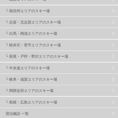
└ 南信州エリアのスキー場
夏のアウトドア
2
ハイキング
1
入笠山
1
└ 志賀・北志賀エリアのスキー場
温泉
2
JRSKI
2
よませ温泉
3
└ 白馬・栂池エリアのスキー場
└ 軽井沢・菅平エリアのスキー場
X-JAM高井富士
3
北志賀小丸山
2
└ 斑尾・戸狩・野沢エリアのスキー場
ゴールデンウィーク
1
春スキー
3
栃木県
7
└ 中央道エリアのスキー場
└ 岐阜・滋賀エリアのスキー場
マイカー派
8
学生＆卒業旅行
5
JSBA
10
└ 関西近郊エリアのスキー場
└ 島根・広島エリアのスキー場
竜王スキーパーク
17
斑尾高原
6
宿泊施設 一覧