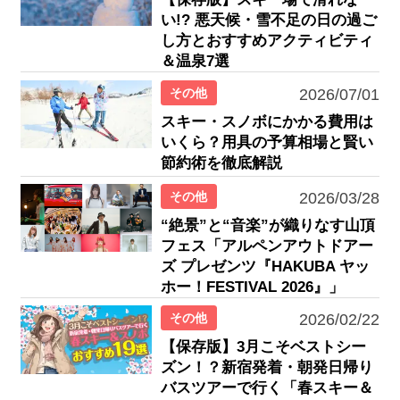
い!? 悪天候・雪不足の日の過ご
し方とおすすめアクティビティ
＆温泉7選
その他
2026/07/01
スキー・スノボにかかる費用は
いくら？用具の予算相場と賢い
節約術を徹底解説
その他
2026/03/28
“絶景”と“音楽”が織りなす山頂
フェス「アルペンアウトドアー
ズ プレゼンツ『HAKUBA ヤッ
ホー！FESTIVAL 2026』」
その他
2026/02/22
【保存版】3月こそベストシー
ズン！？新宿発着・朝発日帰り
バスツアーで行く「春スキー＆