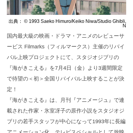
出典：
© 1993 Saeko Himuro/Keiko Niwa/Studio Ghibli,
N
国内最大級の映画・ドラマ・アニメのレビューサ
ービス Filmarks（フィルマークス）主催のリバイ
バル上映プロジェクトにて、スタジオジブリの
『海がきこえる』を7月4日（金）より3週間限定
で待望の＜初＞全国リバイバル上映することが決
定！
『海がきこえる』は、月刊『アニメージュ』で連
載された作家・氷室冴子の原作小説をスタジオジ
ブリの若手スタッフが中心になって1993年に長編
アニメーション化、テレビスペシャルとして放映