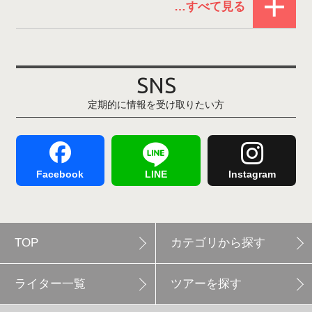
お役立ち情報(61)
ウイングヒルズ白鳥リゾート
1
その他(21)
上越国際スキー場
1
戸狩温泉スキー場
2
SNS
定期的に情報を受け取りたい方
Hakuba47
1
つがいけマウンテンリゾート
5
舞子スノーリゾート
1
志賀高原
3
Facebook
LINE
Instagram
軽井沢プリンスホテルスキー場
1
TOP
カテゴリから探す
白馬岩岳スノーフィールド
9
ライター一覧
ツアーを探す
エイブル白馬五竜
5