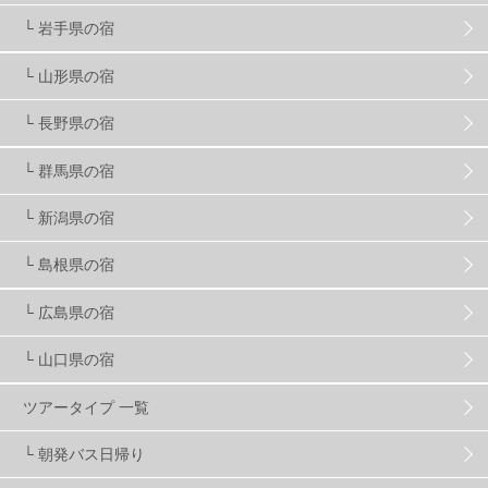
現地レポート
61
ショップ
29
ウエア
28
└ 岩手県の宿
└ 山形県の宿
プロから教わる
51
ビギナー・初心者
105
└ 長野県の宿
スノーボード ギア
31
└ 群馬県の宿
└ 新潟県の宿
スキー場・ゲレンデ情報
116
└ 島根県の宿
キッズ・ファミリー
31
日帰り
34
新幹線
8
└ 広島県の宿
└ 山口県の宿
スノーボーダーおすすめ
90
ツアータイプ 一覧
スキーヤーおすすめ
42
パウダースノー
29
└ 朝発バス日帰り