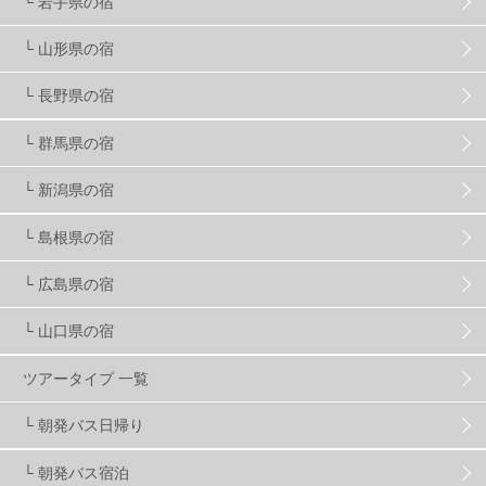
└ 岩手県の宿
└ 山形県の宿
プロから教わる
51
ビギナー・初心者
105
└ 長野県の宿
スノーボード ギア
31
└ 群馬県の宿
└ 新潟県の宿
スキー場・ゲレンデ情報
116
└ 島根県の宿
キッズ・ファミリー
31
日帰り
34
新幹線
8
└ 広島県の宿
└ 山口県の宿
スノーボーダーおすすめ
90
ツアータイプ 一覧
スキーヤーおすすめ
42
パウダースノー
29
└ 朝発バス日帰り
└ 朝発バス宿泊