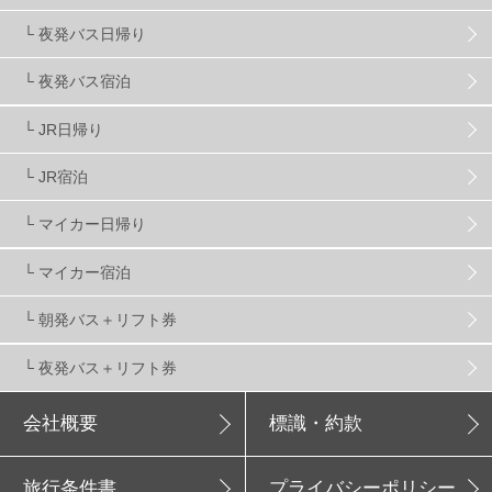
アクセス抜群
25
東京近郊
11
長野県
78
└ 夜発バス日帰り
新潟県
16
群馬県
17
山梨県
4
└ 夜発バス宿泊
└ JR日帰り
上信越
7
関越
5
白馬
51
志賀
4
└ JR宿泊
軽井沢
6
湯沢
4
舞子
4
水上
3
└ マイカー日帰り
└ マイカー宿泊
苗場
2
丸沼
5
たんばら
6
└ 朝発バス＋リフト券
└ 夜発バス＋リフト券
会社概要
標識・約款
旅行条件書
プライバシーポリシー