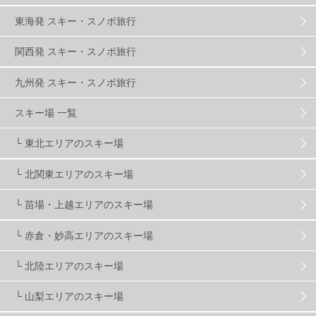
群馬みなかみほうだいぎスキー場
1
東海発 スキー・スノボ旅行
関西発 スキー・スノボ旅行
ハンターマウンテン塩原
2
九州発 スキー・スノボ旅行
グランスノー奥伊吹
1
川場スキー場
3
スキー場 一覧
└ 東北エリアのスキー場
関東
5
FUSO SKI & BOOTS TUNE
7
SAJ
4
└ 北関東エリアのスキー場
株式会社アルペン
4
北海道
1
札幌
1
└ 苗場・上越エリアのスキー場
└ 赤倉・妙高エリアのスキー場
滋賀県
2
キャンペーン
5
全国旅行支援
1
└ 北陸エリアのスキー場
長野
16
朝発日帰り
8
初すべり
8
└ 山梨エリアのスキー場