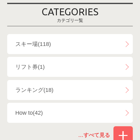
CATEGORIES
鹿島槍スキー場ファミリーパーク
2
カテゴリ一覧
斑尾高原スキー場
4
白馬さのさかスキー場
3
スキー場(118)
白馬八方尾根スキー場
4
リフト券(1)
エイブル白馬五竜＆Hakuba47
6
ランキング(18)
白馬乗鞍温泉スキー場
4
How to(42)
Snowboard Shop F.JANCK
15
お役立ち情報(61)
ウイングヒルズ白鳥リゾート
1