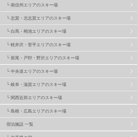
└ 南信州エリアのスキー場
夏のアウトドア
2
ハイキング
1
入笠山
1
└ 志賀・北志賀エリアのスキー場
温泉
2
JRSKI
2
よませ温泉
3
└ 白馬・栂池エリアのスキー場
└ 軽井沢・菅平エリアのスキー場
X-JAM高井富士
3
北志賀小丸山
2
└ 斑尾・戸狩・野沢エリアのスキー場
ゴールデンウィーク
1
春スキー
3
栃木県
7
└ 中央道エリアのスキー場
└ 岐阜・滋賀エリアのスキー場
マイカー派
8
学生＆卒業旅行
5
JSBA
10
└ 関西近郊エリアのスキー場
└ 島根・広島エリアのスキー場
竜王スキーパーク
17
斑尾高原
6
宿泊施設 一覧
現地レポート
61
ショップ
29
ウエア
28