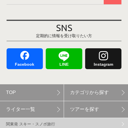
その他(21)
上越国際スキー場
1
戸狩温泉スキー場
2
SNS
定期的に情報を受け取りたい方
Hakuba47
1
つがいけマウンテンリゾート
5
舞子スノーリゾート
1
志賀高原
3
Facebook
LINE
Instagram
軽井沢プリンスホテルスキー場
1
TOP
カテゴリから探す
白馬岩岳スノーフィールド
9
ライター一覧
ツアーを探す
エイブル白馬五竜
5
関東発 スキー・スノボ旅行