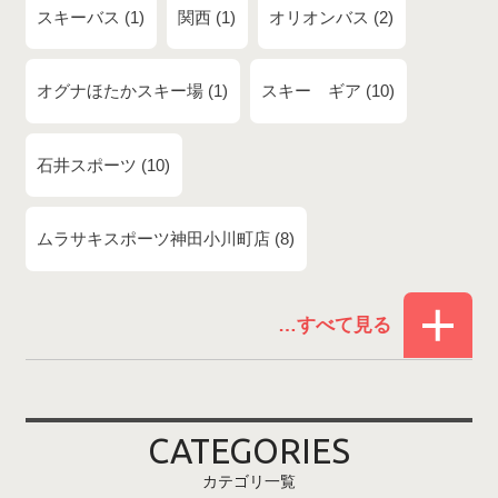
スキーバス
1
関西
1
オリオンバス
2
オグナほたかスキー場
1
スキー ギア
10
石井スポーツ
10
ムラサキスポーツ神田小川町店
8
赤倉温泉スキー場
1
白馬コルチナスキー場
3
爺ガ岳スキー場
2
CATEGORIES
鹿島槍スキー場ファミリーパーク
2
カテゴリ一覧