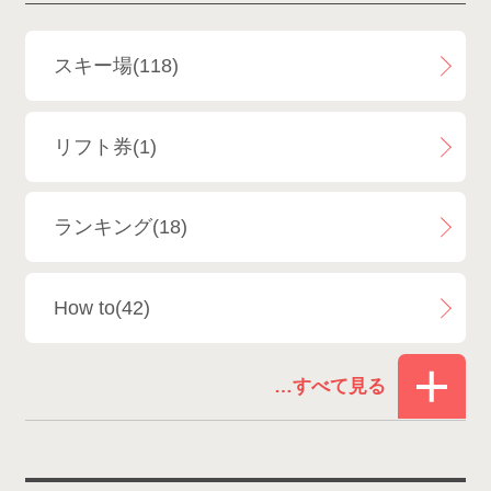
斑尾高原スキー場
4
白馬さのさかスキー場
3
スキー場(118)
白馬八方尾根スキー場
4
リフト券(1)
エイブル白馬五竜＆Hakuba47
6
ランキング(18)
白馬乗鞍温泉スキー場
4
How to(42)
Snowboard Shop F.JANCK
15
お役立ち情報(61)
ウイングヒルズ白鳥リゾート
1
その他(21)
上越国際スキー場
1
戸狩温泉スキー場
2