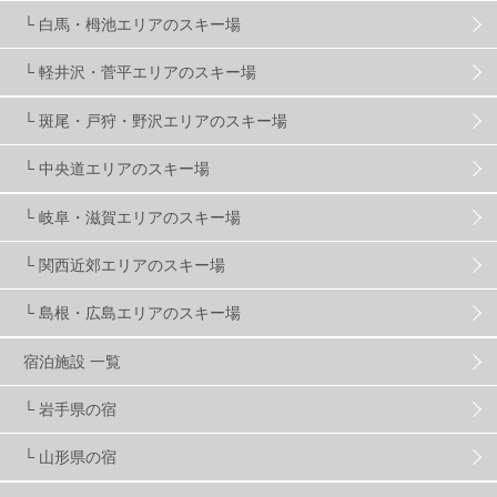
温泉
2
JRSKI
2
よませ温泉
3
└ 白馬・栂池エリアのスキー場
└ 軽井沢・菅平エリアのスキー場
X-JAM高井富士
3
北志賀小丸山
2
└ 斑尾・戸狩・野沢エリアのスキー場
ゴールデンウィーク
1
春スキー
3
栃木県
7
└ 中央道エリアのスキー場
└ 岐阜・滋賀エリアのスキー場
マイカー派
8
学生＆卒業旅行
5
JSBA
10
└ 関西近郊エリアのスキー場
└ 島根・広島エリアのスキー場
竜王スキーパーク
17
斑尾高原
6
宿泊施設 一覧
現地レポート
61
ショップ
29
ウエア
28
└ 岩手県の宿
└ 山形県の宿
プロから教わる
51
ビギナー・初心者
105