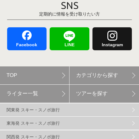
SNS
定期的に情報を受け取りたい方
Hakuba47
1
つがいけマウンテンリゾート
5
舞子スノーリゾート
1
志賀高原
3
Facebook
LINE
Instagram
軽井沢プリンスホテルスキー場
1
TOP
カテゴリから探す
白馬岩岳スノーフィールド
9
ライター一覧
ツアーを探す
エイブル白馬五竜
5
関東発 スキー・スノボ旅行
群馬みなかみほうだいぎスキー場
1
東海発 スキー・スノボ旅行
関西発 スキー・スノボ旅行