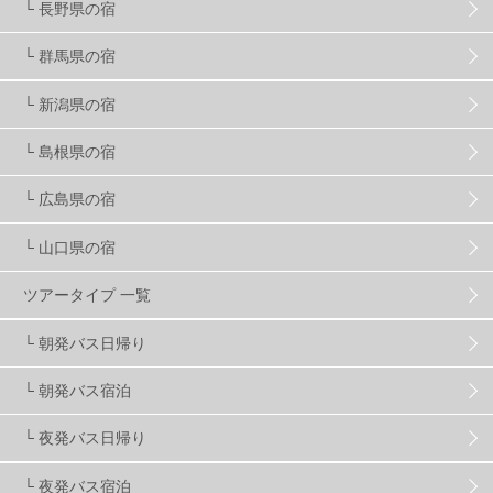
└ 長野県の宿
スノーボード ギア
31
└ 群馬県の宿
└ 新潟県の宿
スキー場・ゲレンデ情報
116
└ 島根県の宿
キッズ・ファミリー
31
日帰り
34
新幹線
8
└ 広島県の宿
└ 山口県の宿
スノーボーダーおすすめ
90
ツアータイプ 一覧
スキーヤーおすすめ
42
パウダースノー
29
└ 朝発バス日帰り
└ 朝発バス宿泊
アクセス抜群
25
東京近郊
11
長野県
78
└ 夜発バス日帰り
新潟県
16
群馬県
17
山梨県
4
└ 夜発バス宿泊