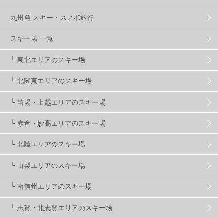
ハンターマウンテン塩原
2
九州発 スキー・スノボ旅行
グランスノー奥伊吹
1
川場スキー場
3
スキー場 一覧
└ 東北エリアのスキー場
関東
5
FUSO SKI & BOOTS TUNE
7
SAJ
4
└ 北関東エリアのスキー場
株式会社アルペン
4
北海道
1
札幌
1
└ 苗場・上越エリアのスキー場
└ 赤倉・妙高エリアのスキー場
滋賀県
2
キャンペーン
5
全国旅行支援
1
└ 北陸エリアのスキー場
長野
16
朝発日帰り
8
初すべり
8
└ 山梨エリアのスキー場
└ 南信州エリアのスキー場
夏のアウトドア
2
ハイキング
1
入笠山
1
└ 志賀・北志賀エリアのスキー場