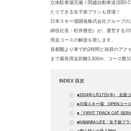
立体駐車場完備！関越自動車道沼田I.C.か
たりできる女子旅プランも登場！
日本スキー場開発株式会社グループの
締役社長：松井雅也）が、運営する川場
滑走コースの解放を致します。
首都圏より車で約2時間と抜群のアク
まで最長滑走距離3,300m、コース数
INDEX 目次
●2024年1月17日(水) 全
●川場スキー場 OPENコースを
●「FIRST TRACK CAT S
●KAWABA LIFE「女子旅プ