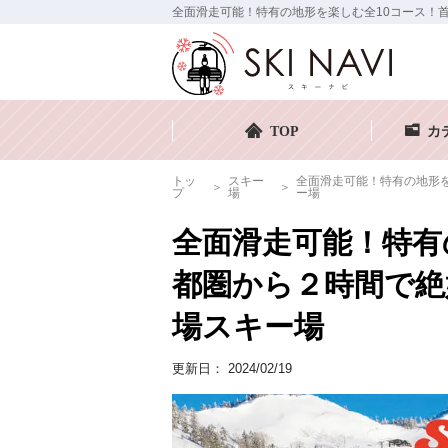
全面滑走可能！特有の地形を楽しむ全10コース！首都
TOP
カ
トッ
スキー
全面滑走可能！特有の地形を
プ
場
ー場
全面滑走可能！特有
都圏から２時間で絶
場スキー場
更新日：
2024/02/19