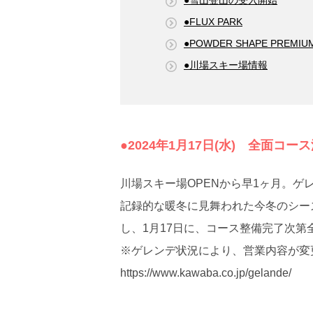
●雪山登山の受入開始
●FLUX PARK
●POWDER SHAPE PREMIU
●川場スキー場情報
●2024年1月17日(水) 全面コー
川場スキー場OPENから早1ヶ月。ゲ
記録的な暖冬に見舞われた今冬のシーズ
し、1月17日に、コース整備完了次
※ゲレンデ状況により、営業内容が変
https://www.kawaba.co.jp/gelande/