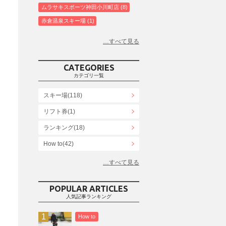
ムラサキスポーツ神田小川町店
8
赤倉温泉スキー場
1
白馬コルチナスキー場
3
爺ガ岳スキー場
2
鹿島槍スキー場ファミリーパーク
2
CATEGORIES
斑尾高原スキー場
4
カテゴリ一覧
白馬さのさかスキー場
3
スキー場(118)
白馬八方尾根スキー場
4
リフト券(1)
エイブル白馬五竜＆Hakuba47
6
ランキング(18)
白馬乗鞍温泉スキー場
4
Snowboard Shop F.JANCK
How to(42)
15
ウイングヒルズ白鳥リゾート
1
お役立ち情報(61)
上越国際スキー場
1
その他(21)
戸狩温泉スキー場
2
POPULAR ARTICLES
人気記事ランキング
Hakuba47
1
つがいけマウンテンリゾート
5
How to
舞子スノーリゾート
1