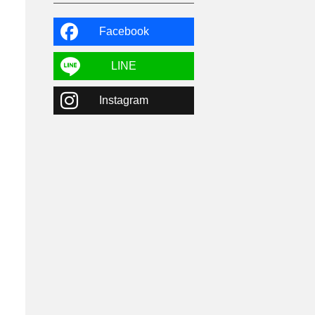
よませ温泉
3
X-JAM高井富士
3
北志賀小丸山
2
Facebook
ゴールデンウィーク
1
春スキー
3
栃木県
7
LINE
マイカー派
8
学生＆卒業旅行
5
Instagram
JSBA
10
竜王スキーパーク
17
斑尾高原
6
現地レポート
61
ショップ
29
ウエア
28
プロから教わる
51
ビギナー・初心者
105
スノーボード ギア
31
スキー場・ゲレンデ情報
116
キッズ・ファミリー
31
日帰り
34
新幹線
8
スノーボーダーおすすめ
90
スキーヤーおすすめ
42
パウダースノー
29