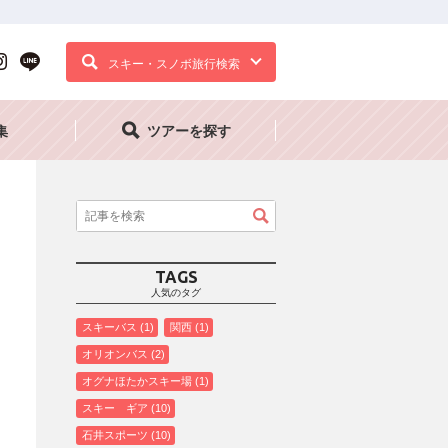
スキー・スノボ旅行検索
集
ツアーを探す
TAGS
人気のタグ
スキーバス
1
関西
1
オリオンバス
2
オグナほたかスキー場
1
スキー ギア
10
石井スポーツ
10