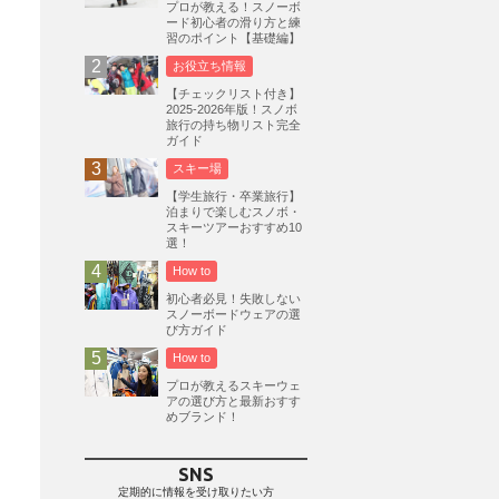
プロが教える！スノーボ
ード初心者の滑り方と練
志賀高原
3
習のポイント【基礎編】
軽井沢プリンスホテルスキー場
1
お役立ち情報
白馬岩岳スノーフィールド
9
【チェックリスト付き】
2025-2026年版！スノボ
エイブル白馬五竜
5
旅行の持ち物リスト完全
ガイド
群馬みなかみほうだいぎスキー場
1
スキー場
ハンターマウンテン塩原
2
【学生旅行・卒業旅行】
グランスノー奥伊吹
1
泊まりで楽しむスノボ・
スキーツアーおすすめ10
川場スキー場
3
関東
5
選！
FUSO SKI & BOOTS TUNE
7
How to
SAJ
4
株式会社アルペン
初心者必見！失敗しない
4
スノーボードウェアの選
北海道
1
札幌
1
滋賀県
2
び方ガイド
How to
キャンペーン
5
全国旅行支援
1
プロが教えるスキーウェ
長野
16
朝発日帰り
8
アの選び方と最新おすす
めブランド！
初すべり
8
夏のアウトドア
2
ハイキング
1
入笠山
1
SNS
温泉
2
JRSKI
2
定期的に情報を受け取りたい方