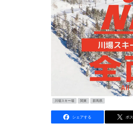
川場スキー場
関東
群馬県
シェアする
ポ