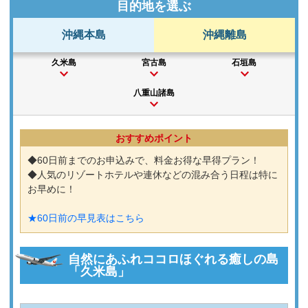
目的地を選ぶ
沖縄本島
沖縄離島
久米島
宮古島
石垣島
八重山諸島
おすすめポイント
◆60日前までのお申込みで、料金お得な早得プラン！
◆人気のリゾートホテルや連休などの混み合う日程は特に
お早めに！
★60日前の早見表はこちら
自然にあふれココロほぐれる癒しの島
「久米島」