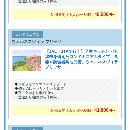
（送迎あり/復路のみ予約制）
48,500
3～5日間【大人お一人様】
円〜
コンドミニアム
ウェルネスヴィラ ブリッサ
【JAL・JTAで行く】全室キッチン・洗
濯機を備えたコンドミニアムタイプ！食
器や調理器具も完備。ウェルネスヴィラ
ブリッサ
◆シギラセブンマイルズリゾート
◆40㎡のゆったりとしたお部屋
◆宮古空港より車約10分
（送迎あり/復路のみ予約制）
41,800
3～5日間【大人お一人様】
円〜