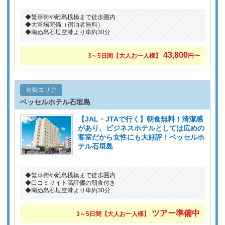
◆繁華街や離島桟橋まで徒歩圏内
◆大浴場完備（宿泊者無料）
◆南ぬ島石垣空港より車約30分
43,800
3～5日間【大人お一人様】
円〜
市街エリア
ベッセルホテル石垣島
【JAL・JTAで行く】朝食無料！清潔感
があり、ビジネスホテルとしては広めの
客室だから女性にも大好評！ベッセルホ
テル石垣島
◆繁華街や離島桟橋まで徒歩圏内
◆口コミサイト高評価の朝食付き
◆南ぬ島石垣空港より車約30分
ツアー準備中
3～5日間【大人お一人様】