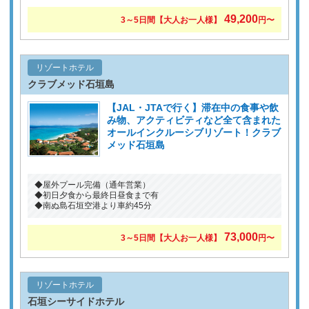
49,200
3～5日間【大人お一人様】
円〜
リゾートホテル
クラブメッド石垣島
【JAL・JTAで行く】滞在中の食事や飲
み物、アクティビティなど全て含まれた
オールインクルーシブリゾート！クラブ
メッド石垣島
◆屋外プール完備（通年営業）
◆初日夕食から最終日昼食まで有
◆南ぬ島石垣空港より車約45分
73,000
3～5日間【大人お一人様】
円〜
リゾートホテル
石垣シーサイドホテル