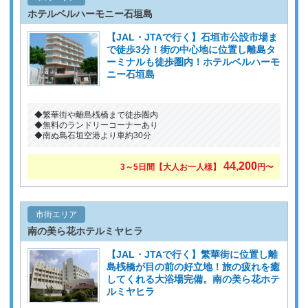
ホテルベルハーモニー石垣島
【JAL・JTAで行く】石垣市公設市場ま
で徒歩3分！街の中心地に位置し離島タ
ーミナルも徒歩圏内！ホテルベルハーモ
ニー石垣島
◆繁華街や離島桟橋まで徒歩圏内
◆無料のランドリーコーナーあり
◆南ぬ島石垣空港より車約30分
44,200
3～5日間【大人お一人様】
円〜
市街エリア
南の美ら花ホテルミヤヒラ
【JAL・JTAで行く】繁華街に位置し離
島桟橋が目の前の好立地！旅の疲れを癒
してくれる大浴場完備。南の美ら花ホテ
ルミヤヒラ