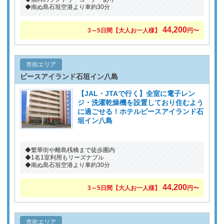
◆南ぬ島石垣空港より車約30分
44,200
3～5日間【大人お一人様】
円〜
市街エリア
ピースアイランド石垣イン八島
【JAL・JTAで行く】全室に電子レン
ジ・洗濯乾燥機を設置しており住むよう
に過ごせる！ホテルピースアイランド石
垣イン八島
◆繁華街や離島桟橋まで徒歩圏内
◆1名1室利用もリーズナブル
◆南ぬ島石垣空港より車約30分
44,200
3～5日間【大人お一人様】
円〜
市街エリア