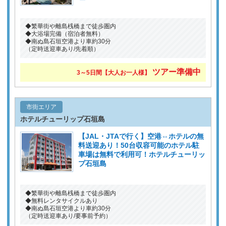
◆繁華街や離島桟橋まで徒歩圏内
◆大浴場完備（宿泊者無料）
◆南ぬ島石垣空港より車約30分
（定時送迎車あり/先着順）
ツアー準備中
3～5日間【大人お一人様】
市街エリア
ホテルチューリップ石垣島
【JAL・JTAで行く】空港⇔ホテルの無
料送迎あり！50台収容可能のホテル駐
車場は無料で利用可！ホテルチューリッ
プ石垣島
◆繁華街や離島桟橋まで徒歩圏内
◆無料レンタサイクルあり
◆南ぬ島石垣空港より車約30分
（定時送迎車あり/要事前予約）