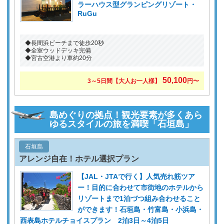
ラーハウス型グランピングリゾート・
RuGu
◆長間浜ビーチまで徒歩20秒
◆全室ウッドデッキ完備
◆宮古空港より車約20分
50,100
3～5日間【大人お一人様】
円〜
島めぐりの拠点！観光要素が多くあら
ゆるスタイルの旅を満喫「石垣島」
石垣島
アレンジ自在！ホテル選択プラン
【JAL・JTAで行く】人気売れ筋ツア
ー！目的に合わせて市街地のホテルから
リゾートまで1泊づつ組み合わせること
ができます！石垣島・竹富島・小浜島・
西表島ホテルチョイスプラン 2泊3日～4泊5日