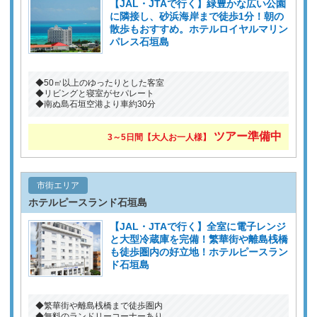
【JAL・JTAで行く】緑豊かな広い公園
に隣接し、砂浜海岸まで徒歩1分！朝の
散歩もおすすめ。ホテルロイヤルマリン
パレス石垣島
◆50㎡以上のゆったりとした客室
◆リビングと寝室がセパレート
◆南ぬ島石垣空港より車約30分
ツアー準備中
3～5日間【大人お一人様】
市街エリア
ホテルピースランド石垣島
【JAL・JTAで行く】全室に電子レンジ
と大型冷蔵庫を完備！繁華街や離島桟橋
も徒歩圏内の好立地！ホテルピースラン
ド石垣島
◆繁華街や離島桟橋まで徒歩圏内
◆無料のランドリーコーナーあり