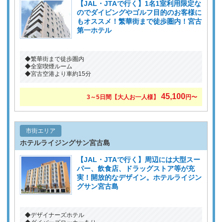
【JAL・JTAで行く】1名1室利用限定な
のでダイビングやゴルフ目的のお客様に
もオススメ！繁華街まで徒歩圏内！宮古
第一ホテル
◆繁華街まで徒歩圏内
◆全室喫煙ルーム
◆宮古空港より車約15分
45,100
3～5日間【大人お一人様】
円〜
市街エリア
ホテルライジングサン宮古島
【JAL・JTAで行く】周辺には大型スー
パー、飲食店、ドラッグストア等が充
実！開放的なデザイン。ホテルライジン
グサン宮古島
◆デザイナーズホテル