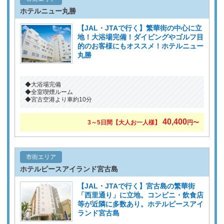
ホテルニュー丸勝
【JAL・JTAで行く】繁華街の中心に立
地！大浴場完備！ダイビングやゴルフ目
的のお客様にもオススメ！ホテルニュー
丸勝
◆大浴場完備
◆全室喫煙ルーム
◆宮古空港より車約10分
40,400
3～5日間【大人お一人様】
円〜
市街エリア
ホテルピースアイランド宮古島
【JAL・JTAで行く】宮古島の繁華街
「西里通り」に立地。コンビニ・飲食店
等が近隣に多数あり。ホテルピースアイ
ランド宮古島