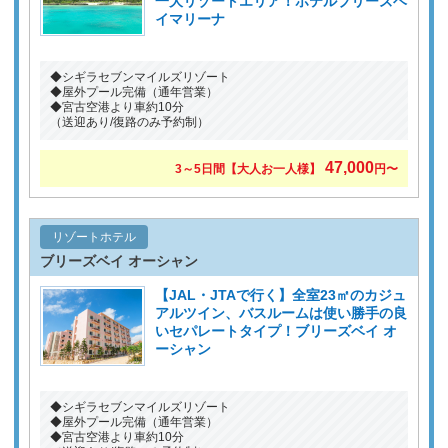
一大リゾートエリア！ホテルブリーズベ
イマリーナ
◆シギラセブンマイルズリゾート
◆屋外プール完備（通年営業）
◆宮古空港より車約10分
（送迎あり/復路のみ予約制）
47,000
3～5日間【大人お一人様】
円〜
リゾートホテル
ブリーズベイ オーシャン
【JAL・JTAで行く】全室23㎡のカジュ
アルツイン、バスルームは使い勝手の良
いセパレートタイプ！ブリーズベイ オ
ーシャン
◆シギラセブンマイルズリゾート
◆屋外プール完備（通年営業）
◆宮古空港より車約10分