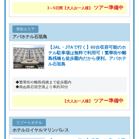
ツアー準備中
3～5日間【大人お一人様】
市街エリア
アパホテル石垣島
【JAL・JTAで行く】60台収容可能のホ
テル駐車場は無料で利用可！繁華街や離
島桟橋も徒歩圏内だから便利。アパホテ
ル石垣島
◆繁華街や離島桟橋まで徒歩圏内
◆南ぬ島石垣空港より車約30分
ツアー準備中
【大人お一人様】
リゾートホテル
ホテルロイヤルマリンパレス