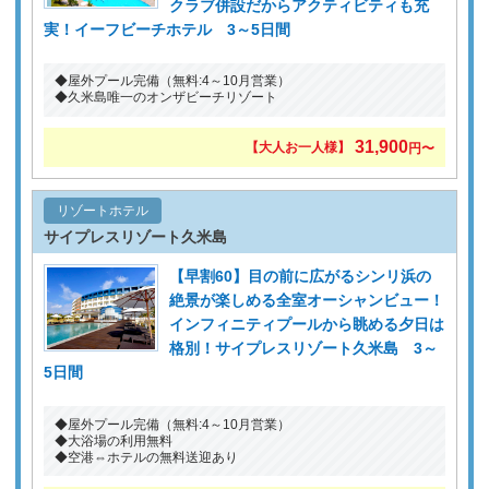
クラブ併設だからアクティビティも充
実！イーフビーチホテル 3～5日間
◆屋外プール完備（無料:4～10月営業）
◆久米島唯一のオンザビーチリゾート
31,900
【大人お一人様】
円〜
リゾートホテル
サイプレスリゾート久米島
【早割60】目の前に広がるシンリ浜の
絶景が楽しめる全室オーシャンビュー！
インフィニティプールから眺める夕日は
格別！サイプレスリゾート久米島 3～
5日間
◆屋外プール完備（無料:4～10月営業）
◆大浴場の利用無料
◆空港⇔ホテルの無料送迎あり