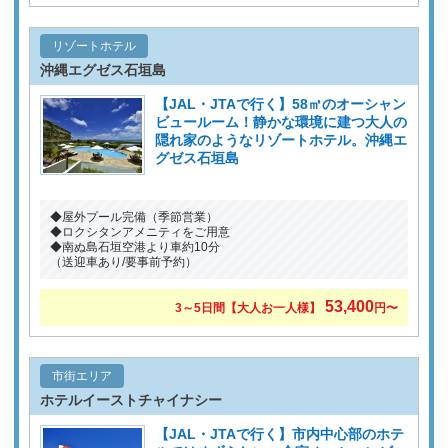
リゾートホテル
沖縄エグゼス石垣島
【JAL・JTAで行く】58㎡のオーシャン
ビュールーム！静かな環境に建つ大人の
隠れ家のようなリゾートホテル。沖縄エ
グゼス石垣島
◆屋外プール完備（季節営業）
◆ロクシタンアメニティをご用意
◆南ぬ島石垣空港より車約10分
（送迎車あり/要事前予約）
53,400
3～5日間【大人お一人様】
円〜
市街エリア
ホテルイーストチャイナシー
【JAL・JTAで行く】市内中心部のホテ