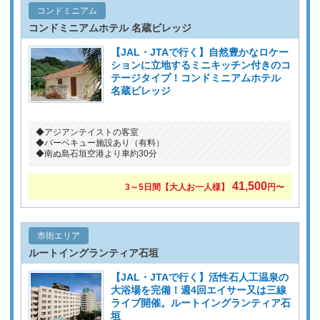
コンドミニアム
コンドミニアムホテル 名蔵ビレッジ
【JAL・JTAで行く】自然豊かなロケー
ションに立地するミニキッチン付きのコ
テージタイプ！コンドミニアムホテル
名蔵ビレッジ
◆アジアンテイストの客室
◆バーベキュー施設あり（有料）
◆南ぬ島石垣空港より車約30分
41,500
3～5日間【大人お一人様】
円〜
市街エリア
ルートイングランティア石垣
【JAL・JTAで行く】活性石人工温泉の
大浴場を完備！週4回エイサー又は三線
ライブ開催。ルートイングランティア石
垣