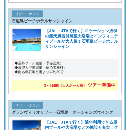
リゾートホテル
石垣島ビーチホテルサンシャイン
【JAL・JTAで行く】ロケーション抜群
の露天風呂付展望大浴場とインフィニテ
ィプールが大人気！石垣島ビーチホテル
サンシャイン
◆屋外プール完備（季節営業）
◆展望大浴場完備（宿泊者無料）
◆南ぬ島石垣空港より車約30分
ツアー準備中
3～5日間【大人お一人様】
リゾートホテル
グランヴィリオリゾート石垣島 オーシャンズウイング
【JAL・JTAで行く】通年利用できる屋
内プールや大浴場などの施設も充実！グ