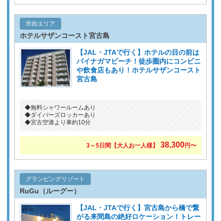
市街エリア
ホテルサザンコースト宮古島
【JAL・JTAで行く】ホテルの目の前は
パイナガマビーチ！徒歩圏内にコンビニ
や飲食店もあり！ホテルサザンコースト
宮古島
◆無料シャワールームあり
◆ダイバーズロッカーあり
◆宮古空港より車約10分
38,300
3～5日間【大人お一人様】
円〜
グランピングリゾート
RuGu（ルーグー）
【JAL・JTAで行く】宮古島から橋で繋
がる来間島の絶好ロケーション！トレー