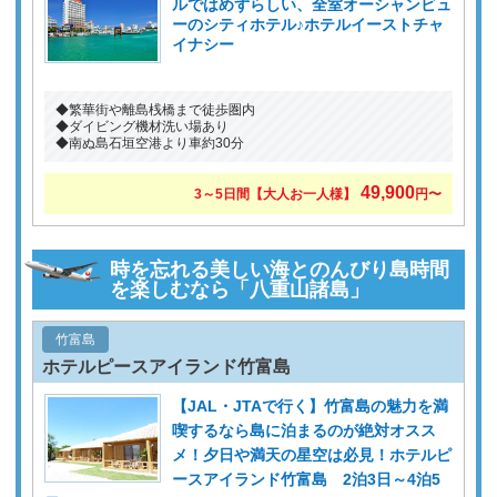
ルではめずらしい、全室オーシャンビュ
ーのシティホテル♪ホテルイーストチャ
イナシー
◆繁華街や離島桟橋まで徒歩圏内
◆ダイビング機材洗い場あり
◆南ぬ島石垣空港より車約30分
49,900
3～5日間【大人お一人様】
円〜
時を忘れる美しい海とのんびり島時間
を楽しむなら「八重山諸島」
竹富島
ホテルピースアイランド竹富島
【JAL・JTAで行く】竹富島の魅力を満
喫するなら島に泊まるのが絶対オスス
メ！夕日や満天の星空は必見！ホテルピ
ースアイランド竹富島 2泊3日～4泊5