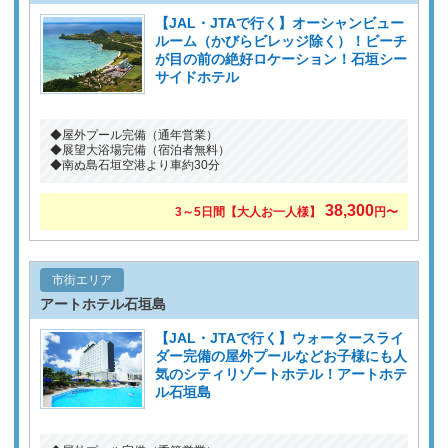
【JAL・JTAで行く】オーシャンビュー
ルーム（かびらビレッジ除く）！ビーチ
が目の前の絶好ロケーション！石垣シー
サイドホテル
◆屋外プール完備（通年営業）
◆展望大浴場完備（宿泊者無料）
◆南ぬ島石垣空港より車約30分
38,300
3～5日間【大人お一人様】
円〜
市街エリア
アートホテル石垣島
【JAL・JTAで行く】ウォータースライ
ダー完備の屋外プールなどお子様にも人
気のシティリゾートホテル！アートホテ
ル石垣島