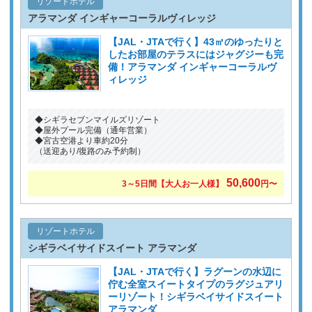
リゾートホテル
アラマンダ インギャーコーラルヴィレッジ
【JAL・JTAで行く】43㎡のゆったりと
したお部屋のテラスにはジャグジーも完
備！アラマンダ インギャーコーラルヴ
ィレッジ
◆シギラセブンマイルズリゾート
◆屋外プール完備（通年営業）
◆宮古空港より車約20分
（送迎あり/復路のみ予約制）
50,600
3～5日間【大人お一人様】
円〜
リゾートホテル
シギラベイサイドスイート アラマンダ
【JAL・JTAで行く】ラグーンの水辺に
佇む全室スイートタイプのラグジュアリ
ーリゾート！シギラベイサイドスイート
アラマンダ