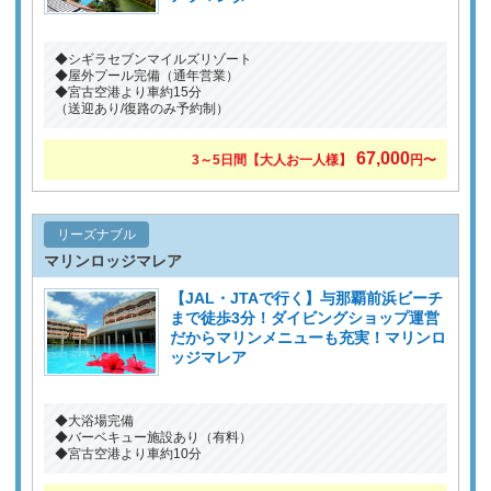
◆シギラセブンマイルズリゾート
◆屋外プール完備（通年営業）
◆宮古空港より車約15分
（送迎あり/復路のみ予約制）
67,000
3～5日間【大人お一人様】
円〜
リーズナブル
マリンロッジマレア
【JAL・JTAで行く】与那覇前浜ビーチ
まで徒歩3分！ダイビングショップ運営
だからマリンメニューも充実！マリンロ
ッジマレア
◆大浴場完備
◆バーベキュー施設あり（有料）
◆宮古空港より車約10分