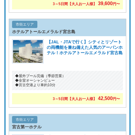
39,600
3～5日間【大人お一人様】
円〜
市街エリア
ホテルアトールエメラルド宮古島
【JAL・JTAで行く】シティとリゾート
の両機能を兼ね備えた人気のアーバンホ
テル！ホテルアトールエメラルド宮古島
◆屋外プール完備（季節営業）
◆全室オーシャンビュー
◆宮古空港より車約10分
42,500
3～5日間【大人お一人様】
円〜
市街エリア
宮古第一ホテル