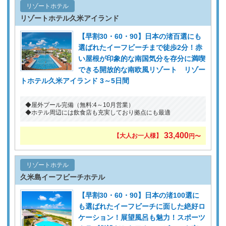
リゾートホテル
リゾートホテル久米アイランド
【早割30・60・90】日本の渚百選にも
選ばれたイーフビーチまで徒歩2分！赤
い屋根が印象的な南国気分を存分に満喫
できる開放的な南欧風リゾート リゾー
トホテル久米アイランド 3～5日間
◆屋外プール完備（無料:4～10月営業）
◆ホテル周辺には飲食店も充実しており拠点にも最適
33,400
【大人お一人様】
円〜
リゾートホテル
久米島イーフビーチホテル
【早割30・60・90】日本の渚100選に
も選ばれたイーフビーチに面した絶好ロ
ケーション！展望風呂も魅力！スポーツ