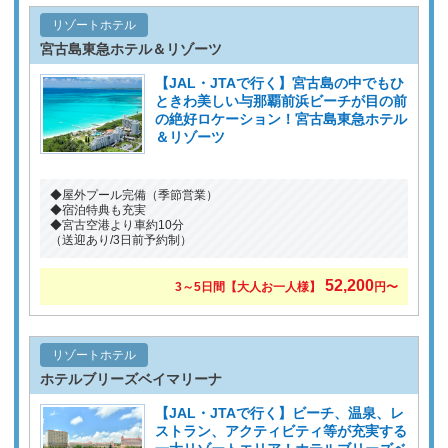
リゾートホテル
宮古島東急ホテル＆リゾーツ
【JAL・JTAで行く】宮古島の中でもひ
ときわ美しい与那覇前浜ビーチが目の前
の絶好ロケーション！宮古島東急ホテル
＆リゾーツ
◆屋外プール完備（季節営業）
◆宿泊特典も充実
◆宮古空港より車約10分
（送迎あり/3日前予約制）
52,200
3～5日間【大人お一人様】
円〜
リゾートホテル
ホテルブリーズベイマリーナ
【JAL・JTAで行く】ビーチ、温泉、レ
ストラン、アクティビティ等が充実する