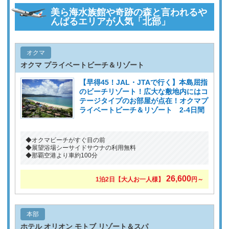
美ら海水族館や奇跡の森と言われるや
んばるエリアが人気「北部」
オクマ
オクマ プライベートビーチ＆リゾート
【早得45！JAL・JTAで行く】本島屈指
のビーチリゾート！広大な敷地内にはコ
テージタイプのお部屋が点在！オクマプ
ライベートビーチ＆リゾート 2-4日間
◆オクマビーチがすぐ目の前
◆展望浴場シーサイドサウナの利用無料
◆那覇空港より車約100分
26,600
1泊2日
【大人お一人様】
円～
本部
ホテル オリオン モトブ リゾート＆スパ