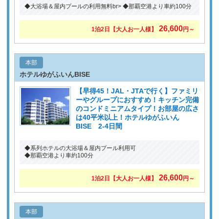
◆大浴場＆屋内プールの利用無料br> ◆那覇空港より車約100分
26,600
1泊2日
【大人お一人様】
円～
本部
ホテルゆがふいんBISE
【早得45！JAL・JTAで行く】ファミリ
ーやグループにおすすめ！キッチン完備
のコンドミニアムタイプ！お部屋の広さ
は40平米以上！ホテルゆがふいん
BISE 2-4日間
◆系列ホテルの大浴場＆屋内プール利用可
◆那覇空港より車約100分
26,600
1泊2日
【大人お一人様】
円～
本部