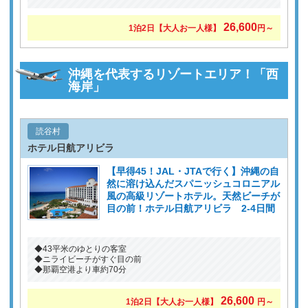
26,600
1泊2日
【大人お一人様】
円～
沖縄を代表するリゾートエリア！「西
海岸」
読谷村
ホテル日航アリビラ
【早得45！JAL・JTAで行く】沖縄の自
然に溶け込んだスパニッシュコロニアル
風の高級リゾートホテル。天然ビーチが
目の前！ホテル日航アリビラ 2-4日間
◆43平米のゆとりの客室
◆ニライビーチがすぐ目の前
◆那覇空港より車約70分
26,600
1泊2日
【大人お一人様】
円～