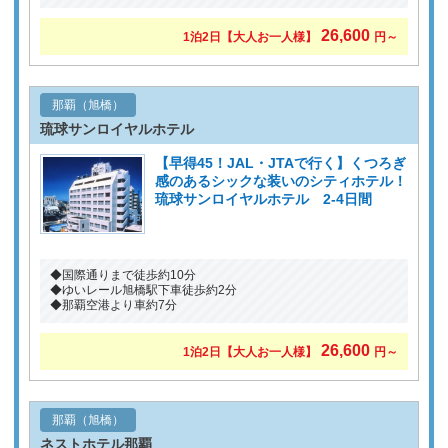
26,600
1泊2日
【大人お一人様】
円～
那覇（旭橋）
琉球サンロイヤルホテル
【早得45！JAL・JTAで行く】くつろぎ
感のあるシックな装いのシティホテル！
琉球サンロイヤルホテル 2-4日間
◆国際通りまで徒歩約10分
◆ゆいレール旭橋駅下車徒歩約2分
◆那覇空港より車約7分
26,600
1泊2日
【大人お一人様】
円～
那覇（旭橋）
ネストホテル那覇