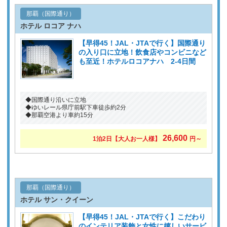
那覇（国際通り）
ホテル ロコア ナハ
【早得45！JAL・JTAで行く】国際通り
の入り口に立地！飲食店やコンビニなど
も至近！ホテルロコアナハ 2-4日間
◆国際通り沿いに立地
◆ゆいレール県庁前駅下車徒歩約2分
◆那覇空港より車約15分
26,600
1泊2日
【大人お一人様】
円～
那覇（国際通り）
ホテル サン・クイーン
【早得45！JAL・JTAで行く】こだわり
のインテリア装飾と女性に嬉しいサービ