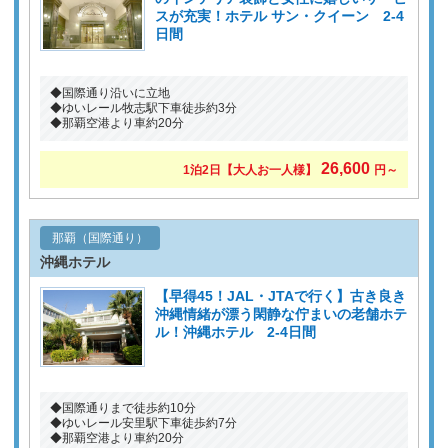
スが充実！ホテル サン・クイーン 2-4
日間
◆国際通り沿いに立地
◆ゆいレール牧志駅下車徒歩約3分
◆那覇空港より車約20分
26,600
1泊2日
【大人お一人様】
円～
那覇（国際通り）
沖縄ホテル
【早得45！JAL・JTAで行く】古き良き
沖縄情緒が漂う閑静な佇まいの老舗ホテ
ル！沖縄ホテル 2-4日間
◆国際通りまで徒歩約10分
◆ゆいレール安里駅下車徒歩約7分
◆那覇空港より車約20分