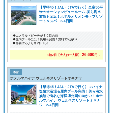
【早得45！JAL・JTAで行く】全室50平
米のオーシャンビュールーム♪美ら海水
族館も至近！ホテルオリオンモトブリゾ
ート＆スパ 2-4日間
◆エメラルドビーチがすぐ目の前
◆屋内プールには子供用も完備！無料で利用OK
◆那覇空港より車約100分
26,600
1泊2日
【大人お一人様】
円～
本部
ホテルマハイナ ウェルネスリゾートオキナワ
【早得45！JAL・JTAで行く】マハイナ
塩泉大浴場＆屋内プール完備！美ら海水
族館で有名な海洋博公園の向かい！ホテ
ルマハイナ ウェルネスリゾートオキナ
ワ 2-4日間