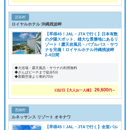
読谷村
ロイヤルホテル 沖縄残波岬
【早得45！JAL・JTAで行く】日本有数
の夕陽スポット、雄大な景勝地にあるリ
ゾート！露天岩風呂・バブルバス・サウ
ナを完備！ロイヤルホテル沖縄残波岬
2-4日間
◆大浴場・露天風呂・サウナの利用無料
◆ざんぱビーチまで徒歩5分
◆那覇空港より車約70分
26,600
1泊2日
【大人お一人様】
円～
恩納村
ルネッサンス リゾート オキナワ
【早得45！JAL・JTAで行く】全室バル