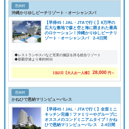
恩納村
沖縄かりゆしビーチリゾート・オーシャンスパ
【早得45！JAL・JTAで行く】8万坪の
広大な敷地で森と空と海に囲まれた最高
のロケーション！沖縄かりゆしビーチリ
ゾート・オーシャンスパ 2-4日間
◆レストランやスパなど充実の施設を誇る総合リゾート
◆那覇空港より車約90分
28,000
1泊2日
【大人お一人様】
円～
恩納村
かねひで恩納マリンビューパレス
【早得45！JAL・JTAで行く】全室ミニ
キッチン完備！ファミリーやグループに
オススメのコンドミニアムタイプ！かね
ひで恩納マリンビューパレス 2-4日間