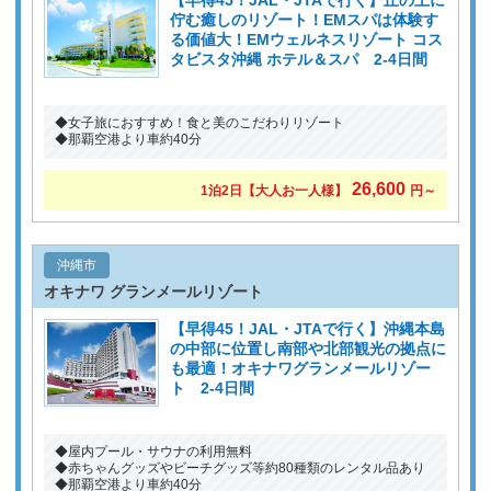
佇む癒しのリゾート！EMスパは体験す
る価値大！EMウェルネスリゾート コス
タビスタ沖縄 ホテル＆スパ 2-4日間
◆女子旅におすすめ！食と美のこだわりリゾート
◆那覇空港より車約40分
26,600
1泊2日
【大人お一人様】
円～
沖縄市
オキナワ グランメールリゾート
【早得45！JAL・JTAで行く】沖縄本島
の中部に位置し南部や北部観光の拠点に
も最適！オキナワグランメールリゾー
ト 2-4日間
◆屋内プール・サウナの利用無料
◆赤ちゃんグッズやビーチグッズ等約80種類のレンタル品あり
◆那覇空港より車約40分