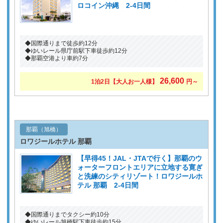
ロコイン沖縄 2-4日間
◆国際通りまで徒歩約12分
◆ゆいレール県庁前駅下車徒歩約12分
◆那覇空港より車約7分
26,600
1泊2日
【大人お一人様】
円～
那覇（旭橋）
ロワジールホテル 那覇
【早得45！JAL・JTAで行く】那覇のウ
ォーターフロントエリアに立地する寛ぎ
と洗練のシティリゾート！ロワジールホ
テル 那覇 2-4日間
◆国際通りまでタクシー約10分
◆ゆいレール旭橋駅下車徒歩約15分