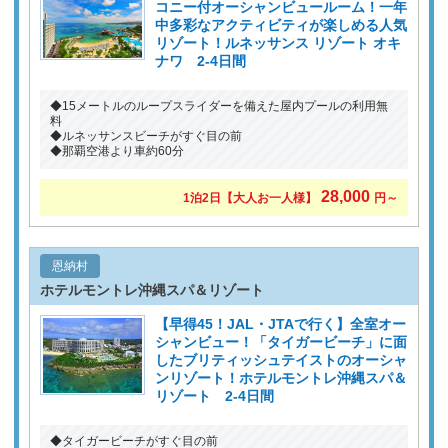
コニー付オーシャンビュールーム！一年
中多彩なアクティビティが楽しめる人気
リゾート！ルネッサンス リゾート オキ
ナワ 2-4日間
◆15メートルのループスライダーを備えた屋内プールの利用無
料
◆ルネッサンスビーチがすぐ目の前
◆那覇空港より車約60分
28,000
1泊2日
【大人お一人様】
円～
恩納村
ホテルモントレ沖縄スパ＆リゾート
【早得45！JAL・JTAで行く】全室オー
シャンビュー！「タイガービーチ」に面
したブリティッシュテイストのオーシャ
ンリゾート！ホテルモントレ沖縄スパ＆
リゾート 2-4日間
◆タイガービーチがすぐ目の前