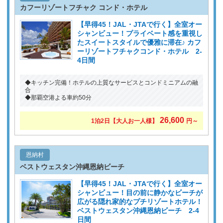
カフーリゾートフチャク コンド・ホテル
【早得45！JAL・JTAで行く】全室オー
シャンビュー！プライベート感を重視し
たスイートスタイルで優雅に滞在♪ カフ
ーリゾートフチャクコンド・ホテル 2-
4日間
◆キッチン完備！ホテルの上質なサービスとコンドミニアムの融
合
◆那覇空港よる車約50分
26,600
1泊2日
【大人お一人様】
円～
恩納村
ベストウェスタン沖縄恩納ビーチ
【早得45！JAL・JTAで行く】全室オー
シャンビュー！目の前に静かなビーチが
広がる隠れ家的なプチリゾートホテル！
ベストウェスタン沖縄恩納ビーチ 2-4
日間