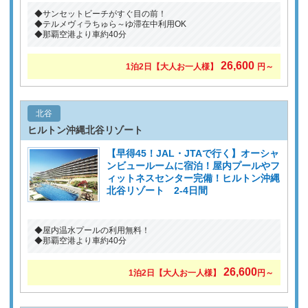
◆サンセットビーチがすぐ目の前！
◆テルメヴィラちゅら～ゆ滞在中利用OK
◆那覇空港より車約40分
26,600
1泊2日
【大人お一人様】
円～
北谷
ヒルトン沖縄北谷リゾート
【早得45！JAL・JTAで行く】オーシャ
ンビュールームに宿泊！屋内プールやフ
ィットネスセンター完備！ヒルトン沖縄
北谷リゾート 2-4日間
◆屋内温水プールの利用無料！
◆那覇空港より車約40分
26,600
1泊2日
【大人お一人様】
円～