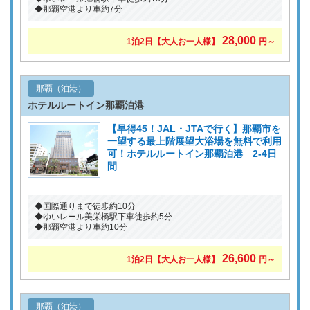
◆那覇空港より車約7分
28,000
1泊2日
【大人お一人様】
円～
那覇（泊港）
ホテルルートイン那覇泊港
【早得45！JAL・JTAで行く】那覇市を
一望する最上階展望大浴場を無料で利用
可！ホテルルートイン那覇泊港 2-4日
間
◆国際通りまで徒歩約10分
◆ゆいレール美栄橋駅下車徒歩約5分
◆那覇空港より車約10分
26,600
1泊2日
【大人お一人様】
円～
那覇（泊港）