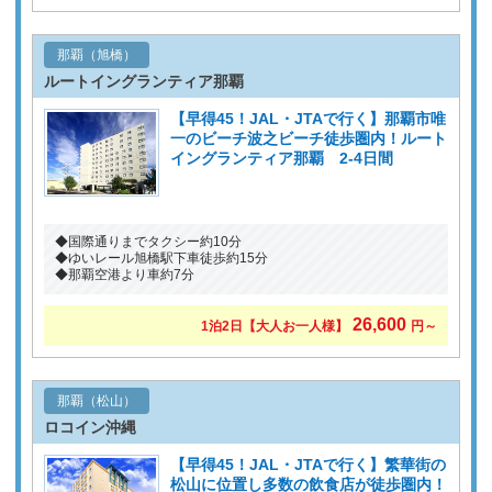
那覇（旭橋）
ルートイングランティア那覇
【早得45！JAL・JTAで行く】那覇市唯
一のビーチ波之ビーチ徒歩圏内！ルート
イングランティア那覇 2-4日間
◆国際通りまでタクシー約10分
◆ゆいレール旭橋駅下車徒歩約15分
◆那覇空港より車約7分
26,600
1泊2日
【大人お一人様】
円～
那覇（松山）
ロコイン沖縄
【早得45！JAL・JTAで行く】繁華街の
松山に位置し多数の飲食店が徒歩圏内！