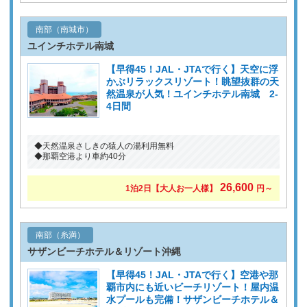
南部（南城市）
ユインチホテル南城
【早得45！JAL・JTAで行く】天空に浮
かぶリラックスリゾート！眺望抜群の天
然温泉が人気！ユインチホテル南城 2-
4日間
◆天然温泉さしきの猿人の湯利用無料
◆那覇空港より車約40分
26,600
1泊2日
【大人お一人様】
円～
南部（糸満）
サザンビーチホテル＆リゾート沖縄
【早得45！JAL・JTAで行く】空港や那
覇市内にも近いビーチリゾート！屋内温
水プールも完備！サザンビーチホテル＆