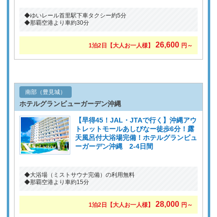
◆ゆいレール首里駅下車タクシー約5分
◆那覇空港より車約30分
26,600
1泊2日
【大人お一人様】
円～
南部（豊見城）
ホテルグランビューガーデン沖縄
【早得45！JAL・JTAで行く】沖縄アウ
トレットモールあしびなー徒歩6分！露
天風呂付大浴場完備！ホテルグランビュ
ーガーデン沖縄 2-4日間
◆大浴場（ミストサウナ完備）の利用無料
◆那覇空港より車約15分
28,000
1泊2日
【大人お一人様】
円～