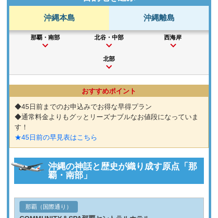
沖縄本島
沖縄離島
那覇・南部
北谷・中部
西海岸
北部
おすすめポイント
◆45日前までのお申込みでお得な早得プラン
◆通常料金よりもグッとリーズナブルなお値段になっていま
す！
★45日前の早見表はこちら
沖縄の神話と歴史が織り成す原点「那
覇・南部」
那覇（国際通り）