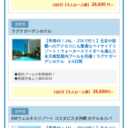
26,600
1泊2日
【大人お一人様】
円～
宜野湾
ラグナガーデンホテル
【早得45！JAL・JTAで行く】北谷や那
覇へのアクセスにも最適なベイサイドリ
ゾート！ウォータースライダーを備えた
全天候型屋内プールを完備！ラグナガー
デンホテル 2-4日間
◆屋内プールの利用無料！
◆那覇空港より車約30分
26,600
1泊2日
【大人お一人様】
円～
北中城
EMウェルネスリゾート コスタビスタ沖縄 ホテル＆スパ
【早得45！JAL・JTAで行く】丘の上に