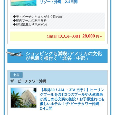
リゾート沖縄 2-4日間
◆美々ビーチいとまんがすぐ目の前
◆屋内プールの利用無料
◆那覇空港より車約20分
28,000
1泊2日
【大人お一人様】
円～
ショッピングも満喫♪アメリカの文化
が色濃く根付く「北谷・中部」
北谷
ザ・ビーチタワー沖縄
【早得60！JAL・JTAで行く】ヒーリン
グプールを含む3つのプールや天然温泉
が楽しめる充実の施設！お子様連れにも
優しいホテル！ザ･ビーチタワー沖縄
2-4日間