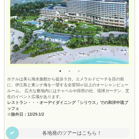
ホテルは美ら海水族館から徒歩５分。エメラルドビーチを目の前
に、伊江島と東シナ海を一望する全室50㎡以上のオーシャンビュー
ルーム。 広大な敷地内にはチャペルや排所の社、琉球ガーデン、芝
生のイベント広場があります。
レストラン・・・オーデイダイニング「シリウス」での和洋中琉ブ
ッフェ
※
除外日：12/29-1/2
各地発のツアーはこちら！