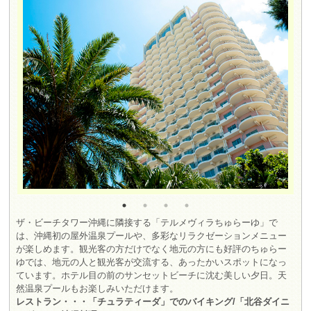
ザ・ビーチタワー沖縄に隣接する「テルメヴィラちゅらーゆ」で
は、沖縄初の屋外温泉プールや、多彩なリラクゼーションメニュー
が楽しめます。観光客の方だけでなく地元の方にも好評のちゅらー
ゆでは、地元の人と観光客が交流する、あったかいスポットになっ
ています。ホテル目の前のサンセットビーチに沈む美しい夕日。天
然温泉プールもお楽しみいただけます。
レストラン・・・「チュラティーダ」でのバイキング/「北谷ダイニ