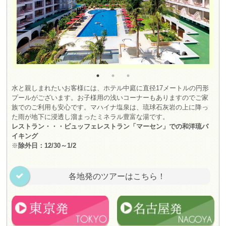
水と親しまれたいお客様には、ホテル中庭に直径17メートルの円形
プールがございます。お子様用の浅いコーナーもありますのでご家
族でのご利用も安心です。マハイナ塩泉は、琉球石灰岩の上に降っ
た雨が地下に浸透し溜まったミネラル豊富な湯です。
レストラン・・・ビュッフェレストラン「マーセン」での和洋琉バ
イキング
※
除外日：12/30～1/2
各地発のツアーはこちら！