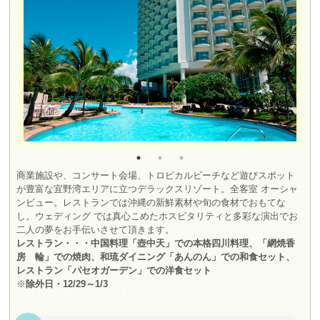
商業施設や、コンサート会場、トロピカルビーチなど遊びスポット
が豊富な宜野湾エリアに立つデラックスリゾート。全客室 オーシャ
ンビュー。レストランでは沖縄の新鮮素材や旬の食材でおもてな
し。ウェディング では真心こめたホスピタリティと多彩な演出でお
二人の夢をお手伝いさせて頂きます。
レストラン・・・中国料理「壺中天」での本格四川料理、「網焼香
房 輪」での焼肉、和琉ダイニング「あんのん」での和食セット、
レストラン「パセオガーデン」での洋食セット
※
除外日・12/29～1/3