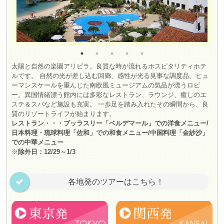
太陽と自然の楽園アリビラ。良質な時が流れるホスピタリティホテ
ルです。 自然の光が差し込む回廊、感性が光る見事な調度品、ヒュ
ーマンスケールを重んじた南欧風ミュージアムの気品が漂うロビ
ー。異国情緒漂う館内には多彩なレストラン、ラウンジ、癒しのエ
ステ＆スパなど施設も充実。 一歩足を踏み入れたその瞬間から、良
質のリゾートライフが始まります。
レストラン・・・ブッラスリー「ベルデマール」での洋食メニュー/
日本料理・琉球料理「佐和」での和食メニュー/中国料理「金紗沙」
での中華メニュー
※
除外日：12/29～1/3
各地発のツアーはこちら！