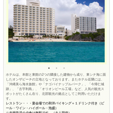
ホテルは、本館と東館の2つの隣接した建物から成り、東シナ海に面
したオンザビーチの立地となっております。またホテル近隣には、
「沖縄美ら海水族館」や「ナゴパイナップルパーク」、「今帰仁城
跡」、「古宇利島」、「オリオンビール工場」など、人気の観光ス
ポットがたくさん在り、北部観光の拠点としてご利用いただけま
す。
レストラン・・・宴会場での和洋バイキング＋１ドリンク付き（ビ
ール・ワイン・ハイボール・泡盛）
※
未就学児の夕食は無料です。（大人同伴）