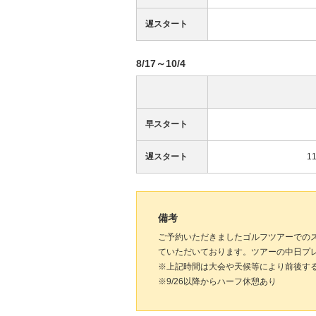
遅スタート
8/17～10/4
早スタート
遅スタート
1
備考
ご予約いただきましたゴルフツアーでの
ていただいております。ツアーの中日プ
※上記時間は大会や天候等により前後す
※9/26以降からハーフ休憩あり