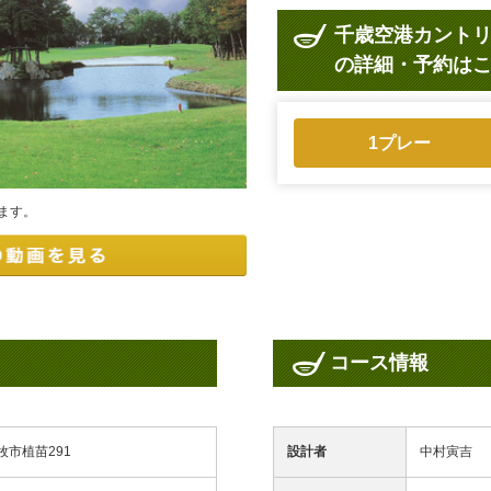
千歳空港カント
の詳細・予約は
1プレー
ます。
コース情報
牧市植苗291
設計者
中村寅吉