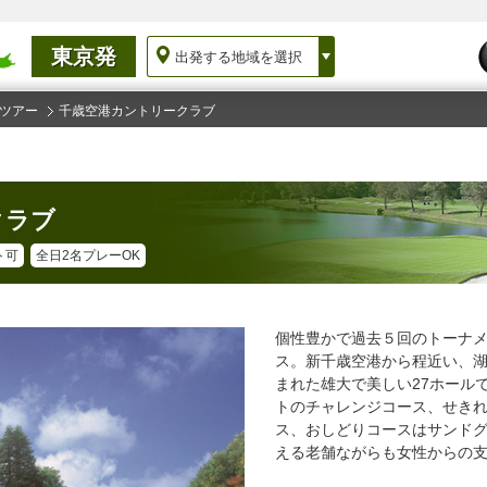
東京発
出発する地域を選択
ツアー
千歳空港カントリークラブ
クラブ
ト可
全日2名プレーOK
個性豊かで過去５回のトーナ
ス。新千歳空港から程近い、
まれた雄大で美しい27ホール
トのチャレンジコース、せき
ス、おしどりコースはサンドグ
える老舗ながらも女性からの