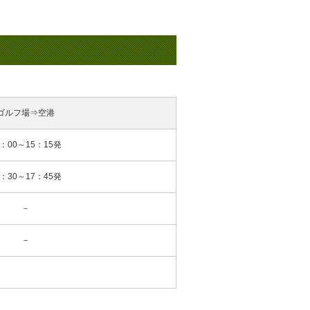
ゴルフ場⇒空港
5：00～15：15発
7：30～17：45発
－
－