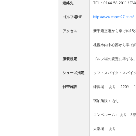
連絡先
TEL：0144-58-2011 / FA
ゴルフ場HP
http://www.capcc27.com/
アクセス
新千歳空港から車で約15
札幌市内中心部から車で約
服装規定
ゴルフ場の規定に準ずる
シューズ指定
ソフトスパイク・スパイ
付帯施設
練習場： あり 220Y 1
宿泊施設： なし
コンペルーム： あり 3
大浴場： あり