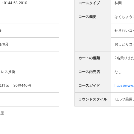
X：0144-58-2010
コースタイプ
林間
コース概要
はくちょうコ
分
せきれいコー
70分
おしどりコー
。
カートの種類
2名乗りま
クレス推奨
コース内売店
なし
1打席 30球440円
コースガイド
https://www
ラウンドスタイル
セルフ乗用
部屋