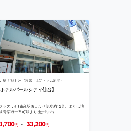
 JR新幹線利用（東京・上野・大宮駅発）
【ホテルパールシティ仙台】
クセス：JR仙台駅西口より徒歩約12分、または地
鉄青葉通一番町駅より徒歩約3分
3,700
33,200
円
〜
円