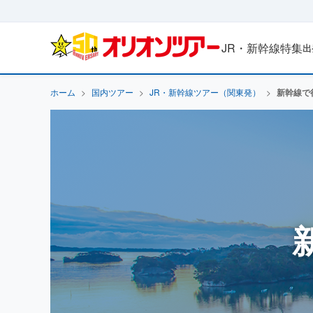
JR・新幹線特集
出
ホーム
>
国内ツアー
>
JR・新幹線ツアー（関東発）
>
新幹線で