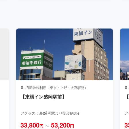
🚆 JR新幹線利用（東京・上野・大宮駅発）

【東横イン盛岡駅前】
アクセス：JR盛岡駅より徒歩約3分
ア
33,800
53,200
3
円
〜
円