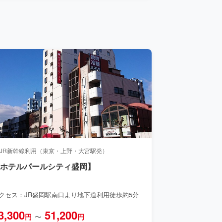
 JR新幹線利用（東京・上野・大宮駅発）
【ホテルパールシティ盛岡】
クセス：JR盛岡駅南口より地下道利用徒歩約5分
3,300
51,200
円
〜
円