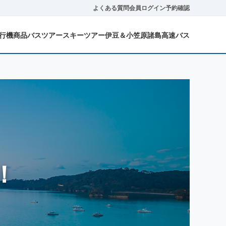
よくある質問
会員ログイン
予約確認
行機商品
バスツアー
スキーツアー
伊豆＆小笠原諸島
高速バス
！