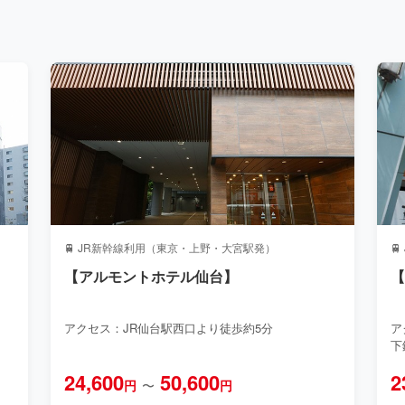
🚆 JR新幹線利用（東京・上野・大宮駅発）

【アルモントホテル仙台】
アクセス：JR仙台駅西口より徒歩約5分
ア
下
24,600
50,600
2
円
〜
円