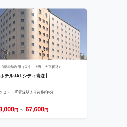
 JR新幹線利用（東京・上野・大宮駅発）
ホテルJALシティ青森】
クセス：JR青森駅より徒歩約6分
8,000
67,600
円
〜
円