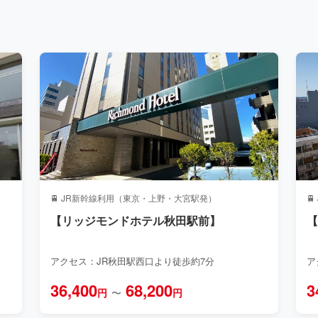
🚆 JR新幹線利用（東京・上野・大宮駅発）

】
【リッジモンドホテル秋田駅前】
アクセス：JR秋田駅西口より徒歩約7分
ア
36,400
68,200
3
円
〜
円