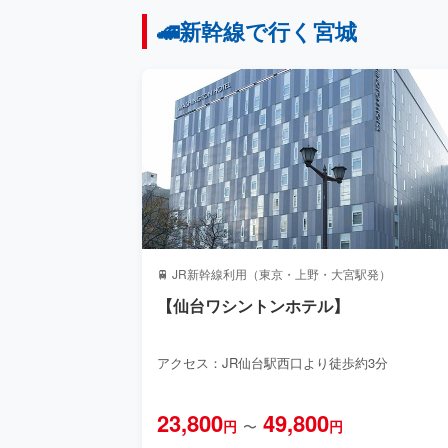
🚄新幹線で行く宮城
🚆 JR新幹線利用（東京・上野・大宮駅発）
【仙台ワシントンホテル】
アクセス：JR仙台駅西口より徒歩約3分
23,800
49,800
円
〜
円