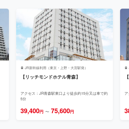
🚆 JR新幹線利用（東京・上野・大宮駅発）

【リッチモンドホテル青森】
【
アクセス：JR青森駅東口より徒歩約15分又は車で約
ア
5分
39,400
75,600
3
円
〜
円