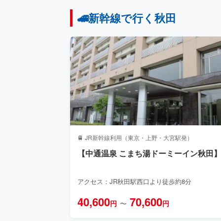
🚄新幹線で行く秋田
🚆 JR新幹線利用（東京・上野・大宮駅発）
【中通温泉 こまち湯ドーミーイン秋田
アクセス：JR秋田駅西口より徒歩約8分
40,600
70,600
円
〜
円