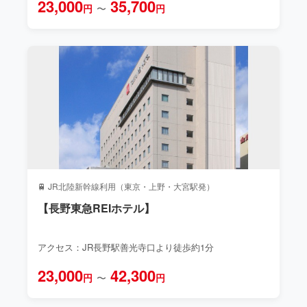
23,000
35,700
円
〜
円
🚆 JR北陸新幹線利用（東京・上野・大宮駅発）
【長野東急REIホテル】
アクセス：JR長野駅善光寺口より徒歩約1分
23,000
42,300
円
〜
円