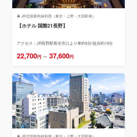
🚆 JR北陸新幹線利用（東京・上野・大宮駅発）
【ホテル 国際21長野】
アクセス：JR長野駅善光寺口より車約5分/徒歩約15分
22,700
37,600
円
〜
円
🚆 JR北陸新幹線利用（東京・上野・大宮駅発）