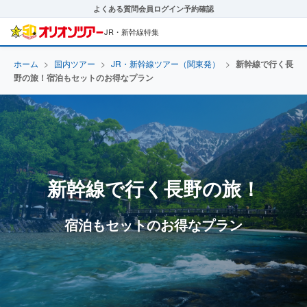
よくある質問
会員ログイン
予約確認
JR・新幹線特集
ホーム
>
国内ツアー
>
JR・新幹線ツアー（関東発）
>
新幹線で行く長
野の旅！宿泊もセットのお得なプラン
新幹線で行く長野の旅！
宿泊もセットのお得なプラン