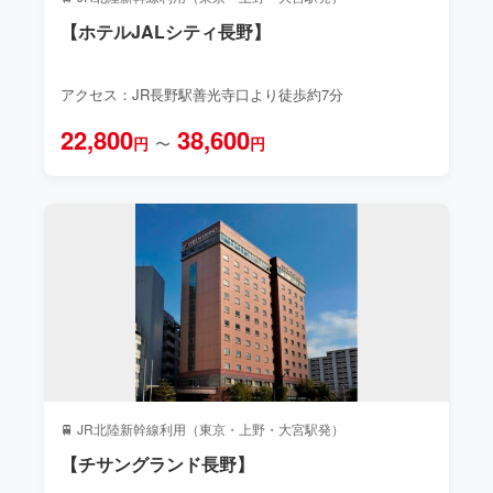
【ホテルJALシティ長野】
アクセス：JR長野駅善光寺口より徒歩約7分
22,800
38,600
円
〜
円
🚆 JR北陸新幹線利用（東京・上野・大宮駅発）
【チサングランド長野】