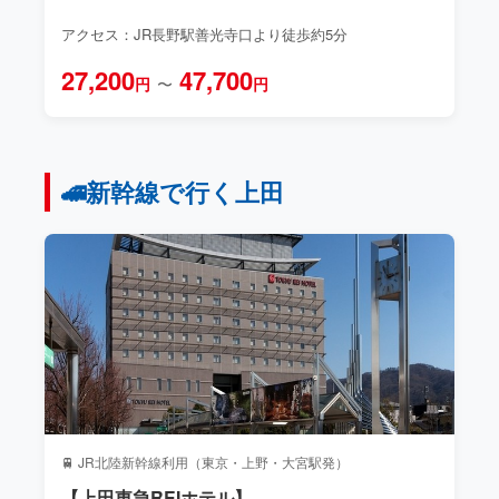
アクセス：JR長野駅善光寺口より徒歩約5分
27,200
47,700
円
〜
円
🚄新幹線で行く上田
🚆 JR北陸新幹線利用（東京・上野・大宮駅発）
【上田東急REIホテル】