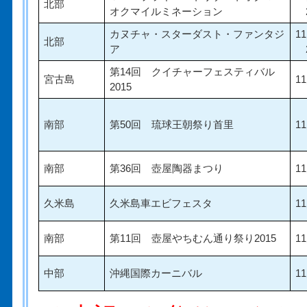
北部
オクマイルミネーション
2
カヌチャ・スターダスト・ファンタジ
1
北部
ア
2
第14回 クイチャーフェスティバル
宮古島
1
2015
南部
第50回 琉球王朝祭り首里
1
南部
第36回 壺屋陶器まつり
1
久米島
久米島車エビフェスタ
1
南部
第11回 壺屋やちむん通り祭り2015
1
中部
沖縄国際カーニバル
1