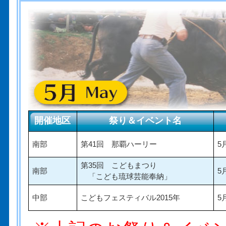
開催地区
祭り＆イベント名
南部
第41回 那覇ハーリー
5
第35回 こどもまつり
南部
5
「こども琉球芸能奉納」
中部
こどもフェスティバル2015年
5