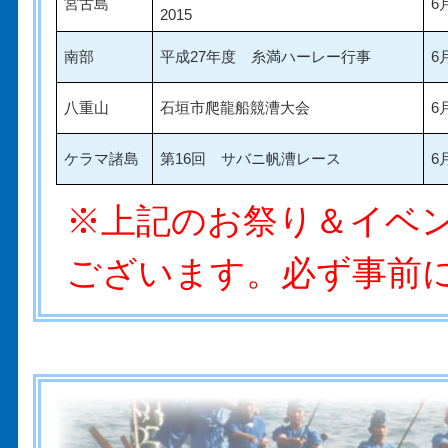
宮古島
6
2015
南部
平成27年度 糸満ハーレー行事
6
八重山
石垣市爬龍船競漕大会
6
ケラマ諸島
第16回 サバニ帆漕レース
6
※上記のお祭り＆イベ
ございます。必ず事前