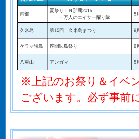
夏祭りＩＮ那覇2015
南部
8
一万人のエイサー躍り隊
久米島
第15回 久米島まつり
8
ケラマ諸島
座間味島祭り
8
八重山
アンガマ
8
※上記のお祭り＆イベ
ございます。必ず事前