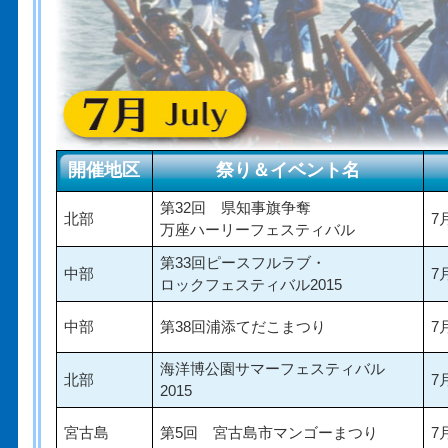
開催地区
祭り＆イベント名
第32回 県知事旗争奪
北部
7
万座ハーリーフェスティバル
第33回ピースフルラブ・
中部
7
ロックフェスティバル2015
中部
第38回浦添てだこまつり
7
海洋博公園サマーフェスティバル
北部
7
2015
宮古島
第5回 宮古島市マンゴーまつり
7