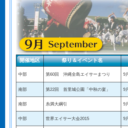
開催地区
祭り＆イベント名
中部
第60回 沖縄全島エイサーまつり
9
南部
第22回 首里城公園「中秋の宴」
9
南部
糸満大綱引
9
中部
世界エイサー大会2015
9