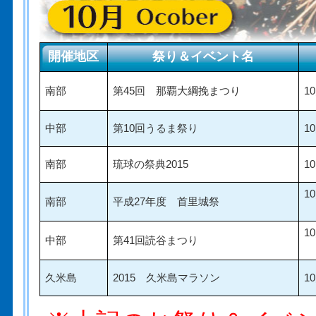
開催地区
祭り＆イベント名
南部
第45回 那覇大綱挽まつり
1
中部
第10回うるま祭り
1
南部
琉球の祭典2015
1
1
南部
平成27年度 首里城祭
1
中部
第41回読谷まつり
久米島
2015 久米島マラソン
1